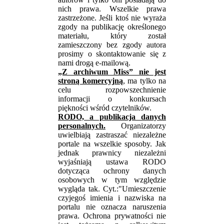
nich prawa. Wszelkie prawa
zastrzeżone. Jeśli ktoś nie wyraża
zgody na publikację określonego
materiału, który został
zamieszczony bez zgody autora
prosimy o skontaktowanie się z
nami drogą e-mailową.
„Z archiwum Miss” nie jest
stroną komercyjną
, ma tylko na
celu rozpowszechnienie
informacji o konkursach
piękności wśród czytelników.
RODO, a publikacja danych
personalnych.
Organizatorzy
uwielbiają zastraszać niezależne
portale na wszelkie sposoby. Jak
jednak prawnicy niezależni
wyjaśniają ustawa RODO
dotycząca ochrony danych
osobowych w tym względzie
wygląda tak. Cyt.:"Umieszczenie
czyjegoś imienia i nazwiska na
portalu nie oznacza naruszenia
prawa. Ochrona prywatności nie