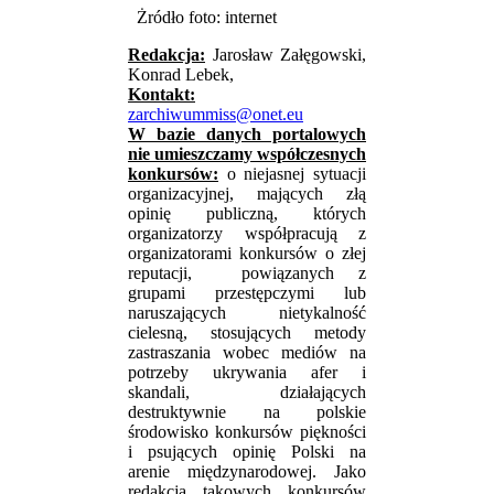
Żródło foto: internet
Redakcja:
Jarosław Załęgowski,
Konrad Lebek,
Kontakt:
zarchiwummiss@onet.eu
W bazie danych portalowych
nie umieszczamy współczesnych
konkursów:
o niejasnej sytuacji
organizacyjnej, mających złą
opinię publiczną, których
organizatorzy współpracują z
organizatorami konkursów o złej
reputacji, powiązanych z
grupami przestępczymi lub
naruszających nietykalność
cielesną, stosujących metody
zastraszania wobec mediów na
potrzeby ukrywania afer i
skandali, działających
destruktywnie na polskie
środowisko konkursów piękności
i psujących opinię Polski na
arenie międzynarodowej. Jako
redakcja takowych konkursów