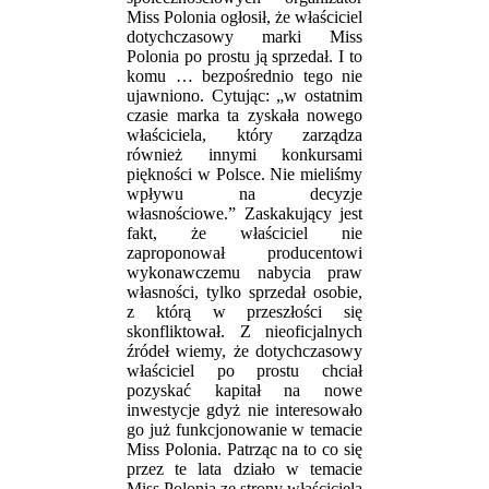
Miss Polonia ogłosił, że właściciel
dotychczasowy marki Miss
Polonia po prostu ją sprzedał. I to
komu … bezpośrednio tego nie
ujawniono. Cytując: „w ostatnim
czasie marka ta zyskała nowego
właściciela, który zarządza
również innymi konkursami
piękności w Polsce. Nie mieliśmy
wpływu na decyzje
własnościowe.” Zaskakujący jest
fakt, że właściciel nie
zaproponował producentowi
wykonawczemu nabycia praw
własności, tylko sprzedał osobie,
z którą w przeszłości się
skonfliktował. Z nieoficjalnych
źródeł wiemy, że dotychczasowy
właściciel po prostu chciał
pozyskać kapitał na nowe
inwestycje gdyż nie interesowało
go już funkcjonowanie w temacie
Miss Polonia. Patrząc na to co się
przez te lata działo w temacie
Miss Polonia ze strony właściciela