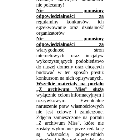
nie polecamy!
Nie ponosimy
odpowiedzialności za
regulaminy konkursów, ich
egzekwowanie oraz działalność
organizatorów.
Nie ponosimy
odpowiedzialności za
wiarygodność stron
internetowych oraz inicjatyw
wykorzystujących podobieństwo
do naszej domeny oraz chcących
budować w ten sposób prestiż
konkursom na nich opisywanych.
Wszelkie materiały na portalu
„Z archiwum Miss” służą
wyłącznie celom informacyjnym i
rozrywkowym. Ewentualne
naruszenie praw własnościowych
nie jest celowe i zamierzone.
Zdjęcia zamieszczone na portalu
„Z archiwum Miss", które nie
zostały wykonane przez redakcję
są własnością odpowiednich
autorów i tylko oni posiadają do