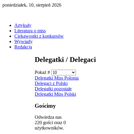
poniedziałek, 10, sierpień 2026
Artykuły
Literatura o miss
Ciekawostki z konkursów
Wywiady
Redakcja
Delegatki / Delegaci
Pokaż #
Delegatki Miss Polonia
Delegaci z Polski
Delegatki pozostałe
Delegatki Miss Polski
Gościmy
Odwiedza nas
220 gości oraz 0
użytkowników.