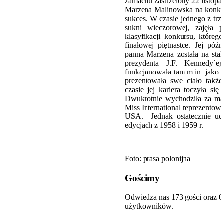
zamachu zastrzelony 22 listop
Marzena Malinowska na konkur
sukces. W czasie jednego z tr
sukni wieczorowej, zajęła 
klasyfikacji konkursu, któreg
finałowej piętnastce. Jej pó
panna Marzena została na st
prezydenta J.F. Kennedy`
funkcjonowała tam m.in. jako
prezentowała swe ciało takż
czasie jej kariera toczyła si
Dwukrotnie wychodziła za m
Miss International reprezento
USA. Jednak ostatecznie u
edycjach z 1958 i 1959 r.
Foto: prasa polonijna
Gościmy
Odwiedza nas 173 gości oraz 
użytkowników.