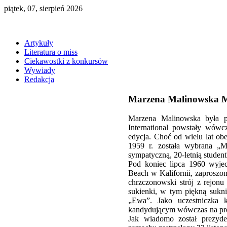
piątek, 07, sierpień 2026
Artykuły
Literatura o miss
Ciekawostki z konkursów
Wywiady
Redakcja
Marzena Malinowska M
Marzena Malinowska była p
International powstały wów
edycja. Choć od wielu lat obe
1959 r. została wybrana „
sympatyczną, 20-letnią studen
Pod koniec lipca 1960 wyjec
Beach w Kalifornii, zaproszon
chrzczonowski strój z rejon
sukienki, w tym piękną suk
„Ewa”. Jako uczestniczka 
kandydującym wówczas na pr
Jak wiadomo został prezyd