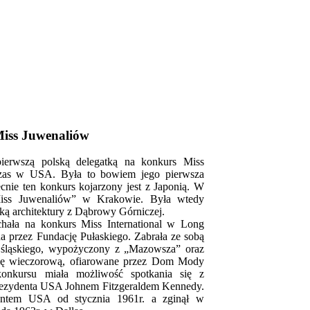
iss Juwenaliów
ierwszą polską delegatką na konkurs Miss
czas w USA. Była to bowiem jego pierwsza
cnie ten konkurs kojarzony jest z Japonią. W
Miss Juwenaliów” w Krakowie. Była wtedy
tką architektury z Dąbrowy Górniczej.
hała na konkurs Miss International w Long
a przez Fundację Pułaskiego. Zabrała ze sobą
u śląskiego, wypożyczony z „Mazowsza” oraz
nię wieczorową, ofiarowane przez Dom Mody
konkursu miała możliwość spotkania się z
ezydenta USA Johnem Fitzgeraldem Kennedy.
entem USA od stycznia 1961r. a zginął w