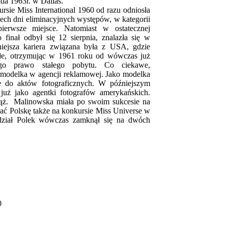
ada 1963r. w Dallas.
sie Miss International 1960 od razu odniosła
zech dni eliminacyjnych występów, w kategorii
pierwsze miejsce. Natomiast w ostatecznej
o finał odbył się 12 sierpnia, znalazła się w
źniejsza kariera związana była z USA, gdzie
ałe, otrzymując w 1961 roku od wówczas już
ego prawo stałego pobytu. Co ciekawe,
 modelka w agencji reklamowej. Jako modelka
e do aktów fotograficznych. W późniejszym
ę już jako agentki fotografów amerykańskich.
ąż. Malinowska miała po swoim sukcesie na
wać Polskę także na konkursie Miss Universe w
dział Polek wówczas zamknął się na dwóch
0