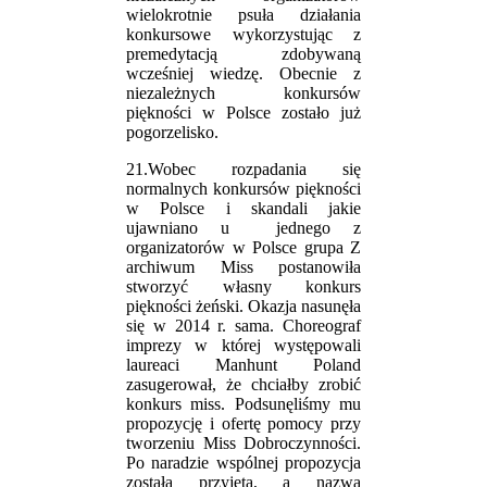
wielokrotnie psuła działania
konkursowe wykorzystując z
premedytacją zdobywaną
wcześniej wiedzę. Obecnie z
niezależnych konkursów
piękności w Polsce zostało już
pogorzelisko.
21.Wobec rozpadania się
normalnych konkursów piękności
w Polsce i skandali jakie
ujawniano u jednego z
organizatorów w Polsce grupa Z
archiwum Miss postanowiła
stworzyć własny konkurs
piękności żeński. Okazja nasunęła
się w 2014 r. sama. Choreograf
imprezy w której występowali
laureaci Manhunt Poland
zasugerował, że chciałby zrobić
konkurs miss. Podsunęliśmy mu
propozycję i ofertę pomocy przy
tworzeniu Miss Dobroczynności.
Po naradzie wspólnej propozycja
została przyjęta, a nazwa