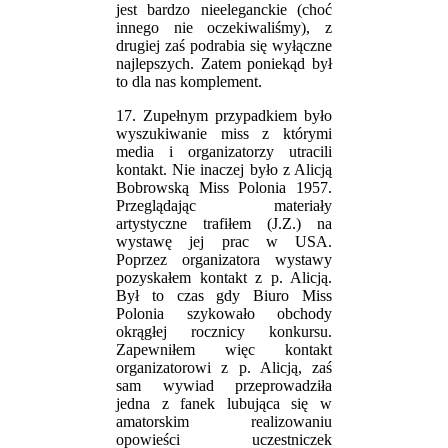
jest bardzo nieeleganckie (choć
innego nie oczekiwaliśmy), z
drugiej zaś podrabia się wyłączne
najlepszych. Zatem poniekąd był
to dla nas komplement.
17. Zupełnym przypadkiem było
wyszukiwanie miss z którymi
media i organizatorzy utracili
kontakt. Nie inaczej było z Alicją
Bobrowską Miss Polonia 1957.
Przeglądając materiały
artystyczne trafiłem (J.Z.) na
wystawę jej prac w USA.
Poprzez organizatora wystawy
pozyskałem kontakt z p. Alicją.
Był to czas gdy Biuro Miss
Polonia szykowało obchody
okrągłej rocznicy konkursu.
Zapewniłem więc kontakt
organizatorowi z p. Alicją, zaś
sam wywiad przeprowadziła
jedna z fanek lubująca się w
amatorskim realizowaniu
opowieści uczestniczek