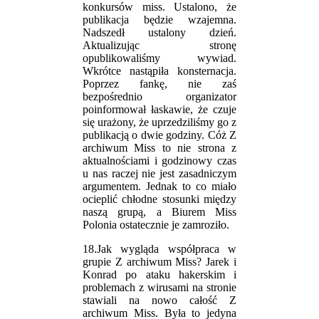
konkursów miss. Ustalono, że
publikacja będzie wzajemna.
Nadszedł ustalony dzień.
Aktualizując stronę
opublikowaliśmy wywiad.
Wkrótce nastąpiła konsternacja.
Poprzez fankę, nie zaś
bezpośrednio organizator
poinformował łaskawie, że czuje
się urażony, że uprzedziliśmy go z
publikacją o dwie godziny. Cóż Z
archiwum Miss to nie strona z
aktualnościami i godzinowy czas
u nas raczej nie jest zasadniczym
argumentem. Jednak to co miało
ocieplić chłodne stosunki między
naszą grupą, a Biurem Miss
Polonia ostatecznie je zamroziło.
18.Jak wygląda współpraca w
grupie Z archiwum Miss? Jarek i
Konrad po ataku hakerskim i
problemach z wirusami na stronie
stawiali na nowo całość Z
archiwum Miss. Była to jedyna