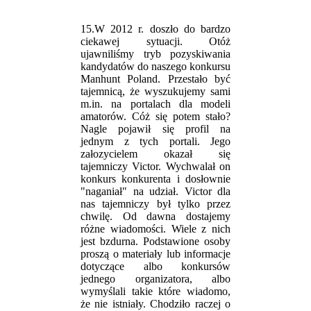
15.W 2012 r. doszło do bardzo
ciekawej sytuacji. Otóż
ujawniliśmy tryb pozyskiwania
kandydatów do naszego konkursu
Manhunt Poland. Przestało być
tajemnicą, że wyszukujemy sami
m.in. na portalach dla modeli
amatorów. Cóż się potem stało?
Nagle pojawił się profil na
jednym z tych portali. Jego
załozycielem okazał się
tajemniczy Victor. Wychwalał on
konkurs konkurenta i dosłownie
"naganiał" na udział. Victor dla
nas tajemniczy był tylko przez
chwilę. Od dawna dostajemy
różne wiadomości. Wiele z nich
jest bzdurna. Podstawione osoby
proszą o materiały lub informacje
dotyczące albo konkursów
jednego organizatora, albo
wymyślali takie które wiadomo,
że nie istniały. Chodziło raczej o