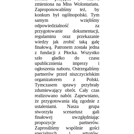
zmieniona na Miss Wolontariatu.
Zaproponowaliśmy też, by
konkurs był ogólnopolski. Tym
samym wzięliśmy
odpowiedzialność za
przygotowanie dokumentacji,
regulaminu oraz przekazanie
wiedzy jak zrobić taką galę
finałową. Patronem została jedna
z fundacji z Płocka. Wszystko
szło gładko do czasu
upublicznienia imprezy i
ogłoszenia naboru. Ostrzegaliśmy
partnerów przed niszczycielskim
organizatorem z Polski.
Tymczasem sprawy przybrały
zdumiewający obrót. Cały czas
realizowano nabór. Zapewniano,
że przygotowania idą zgodnie z
ustaleniami. Nasza grupa
stworzyła scenariusz gali
finałowej uwzględniając
propozycje partnerów.
Zaprosiliśmy wspólnie gości
specjalnych i artystów.