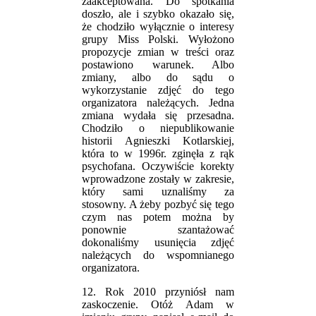
zaakceptowana. Do spotkania
doszło, ale i szybko okazało się,
że chodziło wyłącznie o interesy
grupy Miss Polski. Wyłożono
propozycje zmian w treści oraz
postawiono warunek. Albo
zmiany, albo do sądu o
wykorzystanie zdjęć do tego
organizatora należących. Jedna
zmiana wydała się przesadna.
Chodziło o niepublikowanie
historii Agnieszki Kotlarskiej,
która to w 1996r. zginęła z rąk
psychofana. Oczywiście korekty
wprowadzone zostały w zakresie,
który sami uznaliśmy za
stosowny. A żeby pozbyć się tego
czym nas potem można by
ponownie szantażować
dokonaliśmy usunięcia zdjęć
należących do wspomnianego
organizatora.
12. Rok 2010 przyniósł nam
zaskoczenie. Otóż Adam w