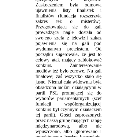
Zaskoczeniem była odmowa
ujawnienia listy finalistek i
finalistów (fundacja rozszerzyła
zakres też o misterów).
Przygotowująca się do gali
prowadząca nagle dostała od
swojego szefa z telewizji zakaz
pojawienia się na gali pod
wydumanym pretekstem. Od
początku sugerowała, że jest to
celowy atak mający zablokować
konkurs. Zainteresowanie
mediów też było zerowe. Na gali
finałowej zaś wszystko stało się
jasne. Niemal cała widownia była
obsadzona ludźmi działającymi w
partii PSL promującej się do
wyborów parlamentarnych (szef
fundacji współorganizującej
konkurs był czynnym działaczem
tej partii). Gości zaproszonych
przez naszą grupę mających rangę
międzynarodową, albo nie
wpuszczono, albo ignorowano i
potraktowano bardzo bezczelnie.