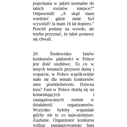
pojechania w jakieś normalne do
takich rozmów miejsce?”
Odpowiedź: „A skąd mam
wiedzieć gdzie mnie byś
wywiózł? Ja mam 16 lat dopiero.”
Powód podany na wesoło, ale
trzeba przyznać, że takie postawy
się chwali.
20. Środowisko fanów
konkursów piękności w Polsce
jest dość osobliwe. To co w
innych tematach przynosi dumę i
wsparcie, w Polsce współcześnie
stało się dla tematu konkursów
miss przekleństwem. Dziwna
teza? Fani w Polsce dzielą się na
komentujących i
zaangażowanych realnie w
działalność organizatorów.
Wszystko byłoby wspaniale
gdyby nie to co najważniejsze.
Zaufanie. Organizator konkursu
widząc zaangażowanego fana