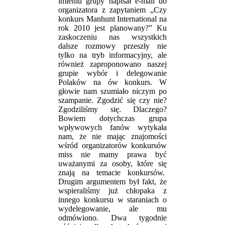
imieniu grupy napisał e-mail do
organizatora z zapytaniem „Czy
konkurs Manhunt International na
rok 2010 jest planowany?” Ku
zaskoczeniu nas wszystkich
dalsze rozmowy przeszły nie
tylko na tryb informacyjny, ale
również zaproponowano naszej
grupie wybór i delegowanie
Polaków na ów konkurs. W
głowie nam szumiało niczym po
szampanie. Zgodzić się czy nie?
Zgodziliśmy się. Dlaczego?
Bowiem dotychczas grupa
wpływowych fanów wytykała
nam, że nie mając znajomości
wśród organizatorów konkursów
miss nie mamy prawa być
uważanymi za osoby, które się
znają na temacie konkursów.
Drugim argumentem był fakt, że
wspieraliśmy już chłopaka z
innego konkursu w staraniach o
wydelegowanie, ale mu
odmówiono. Dwa tygodnie