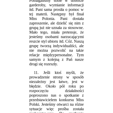
Pomagaliśmy sobie w doborze
garderoby, wymianie informacji
itd. Pani sama prosiła o pomoc w
tej materii. Następny był finał
Miss Polonia. Pani dostała
zaproszenie, ale dzielić się nim z
grupą już nie uznała za stosowne.
Mało tego, miała pretensje, że
jesteśmy osobami narzucającymi
reszcie styl ubioru itd. Cóż. Naszą
grupę tworzą indywidualiści, ale
nie można pozwolić na takie
relacje międzypersonalne. Tym
samym z kolejną z Pań nasze
drogi się rozeszły.
11. Jeśli ktoś myśli, że
prowadzenie strony w sposób
niezależny jest łatwe, jest w
błędzie. Około pół roku po
rozpoczęciu działalności
poproszono nas o spotkanie z
przedstawicielem konkursu Miss
Polski. Jesteśmy otwarci na różne
sytuacje więc prośba została