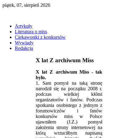
piątek, 07, sierpień 2026
Artykuły
Literatura o miss
Ciekawostki z konkursów
Wywiady
Redakcja
X lat Z archiwum Miss
X lat Z archiwum Miss - tak
było.
1. Sam pomysł na taką stronę
narodził się na początku 2008 r.
podczas wielkiej kłótni
organizatorów i fanów. Podczas
spotkania osobistego z jednym z
forumowiczów i fanów
konkursów miss w Polsce
ujawniłem (J.Z.) pomysł
założenia strony internetowej na
którą wrzuciłbym napisaną