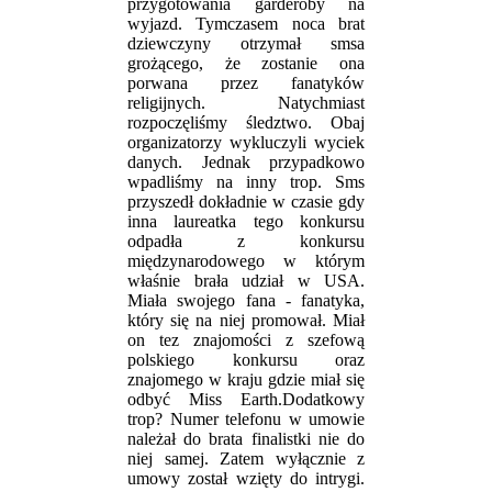
przygotowania garderoby na
wyjazd. Tymczasem noca brat
dziewczyny otrzymał smsa
grożącego, że zostanie ona
porwana przez fanatyków
religijnych. Natychmiast
rozpoczęliśmy śledztwo. Obaj
organizatorzy wykluczyli wyciek
danych. Jednak przypadkowo
wpadliśmy na inny trop. Sms
przyszedł dokładnie w czasie gdy
inna laureatka tego konkursu
odpadła z konkursu
międzynarodowego w którym
właśnie brała udział w USA.
Miała swojego fana - fanatyka,
który się na niej promował. Miał
on tez znajomości z szefową
polskiego konkursu oraz
znajomego w kraju gdzie miał się
odbyć Miss Earth.Dodatkowy
trop? Numer telefonu w umowie
należał do brata finalistki nie do
niej samej. Zatem wyłącznie z
umowy został wzięty do intrygi.