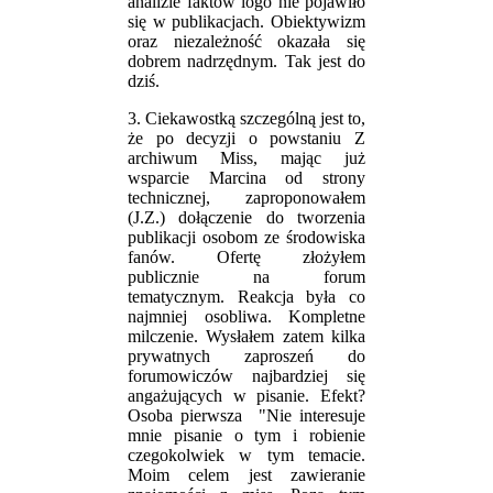
analizie faktów logo nie pojawiło
się w publikacjach. Obiektywizm
oraz niezależność okazała się
dobrem nadrzędnym. Tak jest do
dziś.
3. Ciekawostką szczególną jest to,
że po decyzji o powstaniu Z
archiwum Miss, mając już
wsparcie Marcina od strony
technicznej, zaproponowałem
(J.Z.) dołączenie do tworzenia
publikacji osobom ze środowiska
fanów. Ofertę złożyłem
publicznie na forum
tematycznym. Reakcja była co
najmniej osobliwa. Kompletne
milczenie. Wysłałem zatem kilka
prywatnych zaproszeń do
forumowiczów najbardziej się
angażujących w pisanie. Efekt?
Osoba pierwsza "Nie interesuje
mnie pisanie o tym i robienie
czegokolwiek w tym temacie.
Moim celem jest zawieranie