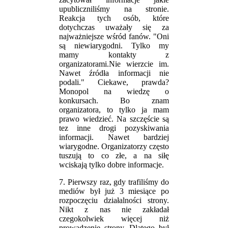
upubliczniliśmy na stronie.
Reakcja tych osób, które
dotychczas uważały się za
najważniejsze wśród fanów. "Oni
są niewiarygodni. Tylko my
mamy kontakty z
organizatorami.Nie wierzcie im.
Nawet źródła informacji nie
podali." Ciekawe, prawda?
Monopol na wiedzę o
konkursach. Bo znam
organizatora, to tylko ja mam
prawo wiedzieć. Na szczęście są
tez inne drogi pozyskiwania
informacji. Nawet bardziej
wiarygodne. Organizatorzy często
tuszują to co złe, a na siłę
wciskają tylko dobre informacje.
7. Pierwszy raz, gdy trafiliśmy do
mediów był już 3 miesiące po
rozpoczęciu działalności strony.
Nikt z nas nie zakładał
czegokolwiek więcej niż
prowadzenie strony. Dlatego był