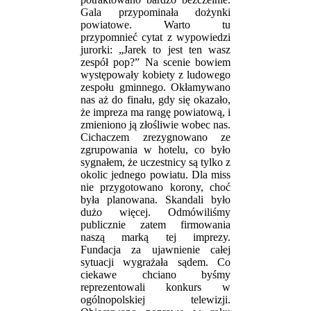
Gala przypominała dożynki
powiatowe. Warto tu
przypomnieć cytat z wypowiedzi
jurorki: „Jarek to jest ten wasz
zespół pop?” Na scenie bowiem
występowały kobiety z ludowego
zespołu gminnego. Okłamywano
nas aż do finału, gdy się okazało,
że impreza ma rangę powiatową, i
zmieniono ją złośliwie wobec nas.
Cichaczem zrezygnowano ze
zgrupowania w hotelu, co było
sygnałem, że uczestnicy są tylko z
okolic jednego powiatu. Dla miss
nie przygotowano korony, choć
była planowana. Skandali było
dużo więcej. Odmówiliśmy
publicznie zatem firmowania
naszą marką tej imprezy.
Fundacja za ujawnienie całej
sytuacji wygrażała sądem. Co
ciekawe chciano byśmy
reprezentowali konkurs w
ogólnopolskiej telewizji.