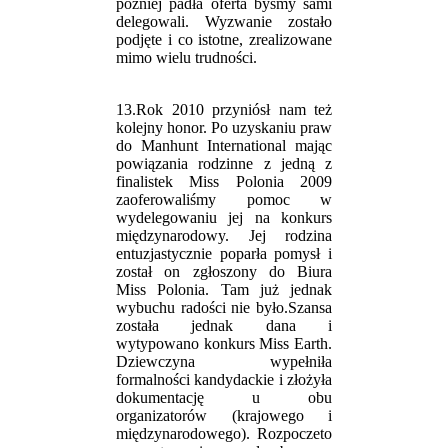
później padła oferta byśmy sami
delegowali. Wyzwanie zostało
podjęte i co istotne, zrealizowane
mimo wielu trudności.
13.Rok 2010 przyniósł nam też
kolejny honor. Po uzyskaniu praw
do Manhunt International mając
powiązania rodzinne z jedną z
finalistek Miss Polonia 2009
zaoferowaliśmy pomoc w
wydelegowaniu jej na konkurs
międzynarodowy. Jej rodzina
entuzjastycznie poparła pomysł i
został on zgłoszony do Biura
Miss Polonia. Tam już jednak
wybuchu radości nie było.Szansa
została jednak dana i
wytypowano konkurs Miss Earth.
Dziewczyna wypełniła
formalności kandydackie i złożyła
dokumentację u obu
organizatorów (krajowego i
międzynarodowego). Rozpoczeto