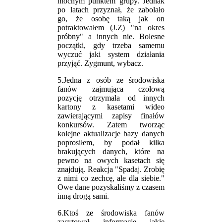
mocnym punktem grupy. Jednak
po latach przyznał, że zabolało
go, że osobę taką jak on
potraktowałem (J.Z) "na okres
próbny" a innych nie. Bolesne
początki, gdy trzeba samemu
wyczuć jaki system działania
przyjąć. Zygmunt, wybacz.
5.Jedna z osób ze środowiska
fanów zajmująca czołową
pozycję otrzymała od innych
kartony z kasetami wideo
zawierającymi zapisy finałów
konkursów. Zatem tworząc
kolejne aktualizacje bazy danych
poprosiłem, by podał kilka
brakujących danych, które na
pewno na owych kasetach się
znajdują. Reakcja "Spadaj. Zrobię
z nimi co zechcę, ale dla siebie."
Owe dane pozyskaliśmy z czasem
inną drogą sami.
6.Ktoś ze środowiska fanów
zacytował informacje jakie