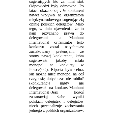
sugerujących kto za nimi stał.
Odpowiedzi były odmowne. Po
latach okazało się , że konkurent
nawet wpływał na organizatora
międzynarodowego sugerując złą
opinię polskich delegatów. Mało
tego, w dniu ujawnienia, że to
nam przyznano prawa do
delegowania na Manhunt
International organizator tego
konkursu został natychmiast
zaatakowany pretensjami ze
strony naszej konkurencji, która
sugerowała jakoby miała
monopol na konkursy w
Polsce(sic!). Riposta była celna:
jak mozna mieć monopol na coś
czego się dotychczas nie robiło?
(konkurencja nigdy nie
delegowała na konkurs Manhunt
International).Jesli kogoś
zastanawiają słabe wyniki
polskich delegatek i delegatów
niech przeanalizuje zachowania
jednego z polskich organizatorów.