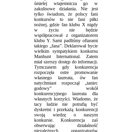
śmielej wtajemnicza go w
zakulisowe działania. Nie jest
tylko świadom, że polscy fani
konkursów to nie fani piłki
nożnej, gdzie fan klubu X nigdy
w życiu nie będzie
współpracował z organizatorem
klubu Y. Sami padliśmy ofiarami
takiego „fana”. Deklarował bycie
wielkim sympatykiem konkursu
Manhunt International. Zatem
miał szerszy dostęp do informacji.
Tymczasem gdy konkurencja
rozpoczęła ostre promowanie
własnego laureata, ów fan
natychmiast rozpoczął „taniec
godowy” wokół
konkurencyjnego laureata dla
własnych korzyści. Wiadomo, że
tacy ludzie nie potrafią być
dyskretni i przekażą konkurencji
swoją wiedzę o naszym
konkursie. Konkurencja zaś
obserwując działalność
niezależnych organizatorów