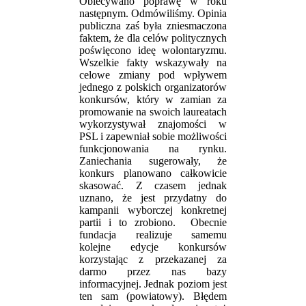
Obiecywano poprawę w roku
następnym. Odmówiliśmy. Opinia
publiczna zaś była zniesmaczona
faktem, że dla celów politycznych
poświęcono ideę wolontaryzmu.
Wszelkie fakty wskazywały na
celowe zmiany pod wpływem
jednego z polskich organizatorów
konkursów, który w zamian za
promowanie na swoich laureatach
wykorzystywał znajomości w
PSL i zapewniał sobie możliwości
funkcjonowania na rynku.
Zaniechania sugerowały, że
konkurs planowano całkowicie
skasować. Z czasem jednak
uznano, że jest przydatny do
kampanii wyborczej konkretnej
partii i to zrobiono. Obecnie
fundacja realizuje samemu
kolejne edycje konkursów
korzystając z przekazanej za
darmo przez nas bazy
informacyjnej. Jednak poziom jest
ten sam (powiatowy). Błędem