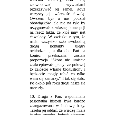
zaowocować wywiadami
przekazywać jej samej, gdyż
wszyscy jej twórczość chwalą.
Owszem był u nas podział
obowiązków, ale nie na tyle by
rezygnować z własnej koncepcji
na rzecz faktu, że ktoś inny jest
chwalony. W związku z tym, że
nadal wszystko szło swobodną
drogą kontakty uległy
ochłodzeniu, a dla obu Pań na
koniec przekazana została
propozycja "Skoro nie umiecie
zaakceptować pracy zespołowej
to załóżcie własne blogi/strony i
będziecie mogły robić co tylko
wam się zamarzy." I tak się stało.
Po około pół roku drogi nasze sie
rozeszły.
10. Druga z Pań, wspomniana
pasjonatka historii była bardzo
zaangażowana w budowę bazy.
Trzeba jej oddać, że wiedzę miała
bardzo szeroką. Jednak pierwszy