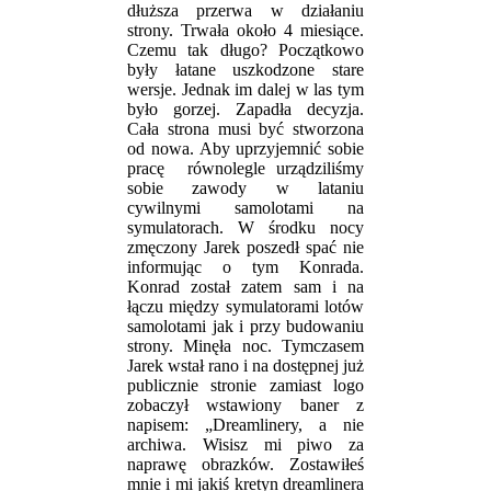
dłuższa przerwa w działaniu
strony. Trwała około 4 miesiące.
Czemu tak długo? Początkowo
były łatane uszkodzone stare
wersje. Jednak im dalej w las tym
było gorzej. Zapadła decyzja.
Cała strona musi być stworzona
od nowa. Aby uprzyjemnić sobie
pracę równolegle urządziliśmy
sobie zawody w lataniu
cywilnymi samolotami na
symulatorach. W środku nocy
zmęczony Jarek poszedł spać nie
informując o tym Konrada.
Konrad został zatem sam i na
łączu między symulatorami lotów
samolotami jak i przy budowaniu
strony. Minęła noc. Tymczasem
Jarek wstał rano i na dostępnej już
publicznie stronie zamiast logo
zobaczył wstawiony baner z
napisem: „Dreamlinery, a nie
archiwa. Wisisz mi piwo za
naprawę obrazków. Zostawiłeś
mnie i mi jakiś kretyn dreamlinera