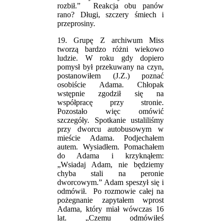
rozbił.” Reakcja obu panów
rano? Długi, szczery śmiech i
przeprosiny.
19. Grupę Z archiwum Miss
tworzą bardzo różni wiekowo
ludzie. W roku gdy dopiero
pomysł był przekuwany na czyn,
postanowiłem (J.Z.) poznać
osobiście Adama. Chłopak
wstępnie zgodził się na
współpracę przy stronie.
Pozostało więc omówić
szczegóły. Spotkanie ustaliliśmy
przy dworcu autobusowym w
mieście Adama. Podjechałem
autem. Wysiadłem. Pomachałem
do Adama i krzyknąłem:
„Wsiadaj Adam, nie będziemy
chyba stali na peronie
dworcowym.” Adam speszył się i
odmówił. Po rozmowie całej na
pożegnanie zapytałem wprost
Adama, który miał wówczas 16
lat. „Czemu odmówiłeś