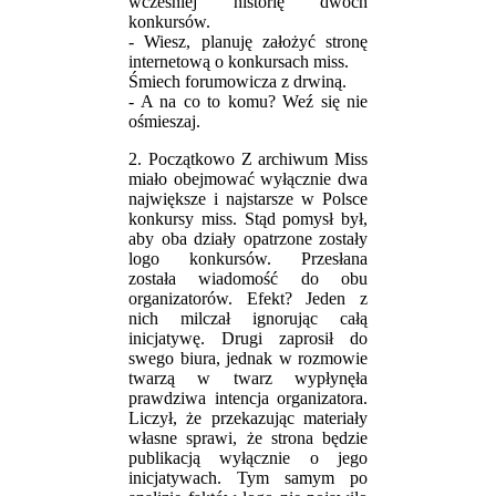
wcześniej historię dwóch
konkursów.
- Wiesz, planuję założyć stronę
internetową o konkursach miss.
Śmiech forumowicza z drwiną.
- A na co to komu? Weź się nie
ośmieszaj.
2. Początkowo Z archiwum Miss
miało obejmować wyłącznie dwa
największe i najstarsze w Polsce
konkursy miss. Stąd pomysł był,
aby oba działy opatrzone zostały
logo konkursów. Przesłana
została wiadomość do obu
organizatorów. Efekt? Jeden z
nich milczał ignorując całą
inicjatywę. Drugi zaprosił do
swego biura, jednak w rozmowie
twarzą w twarz wypłynęła
prawdziwa intencja organizatora.
Liczył, że przekazując materiały
własne sprawi, że strona będzie
publikacją wyłącznie o jego
inicjatywach. Tym samym po