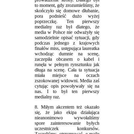
to moment, gdy zrozumieliśmy, że
skończyło się domowe dłubanie,
pora podnieść dużo wyżej
poprzeczkę. Ten pierwszy
medialny raz był dlatego, że
media w Polsce nie odważyły się
samodzielnie opisać sytuacji, gdy
podczas jednego z krajowych
finałów miss, ustępująca laureatka
wchodząc dumnie na scenę,
zaczepiła obcasem o kabel i
runęła w pełnym rynsztunku jak
długa na scenę. Cała ta sytuacja
miała miejsce na oczach
zszokowanej widowni. Media zaś
cytując opis powoływały się na
nas. I to był ten pierwszy
medialny raz.
8. Miłym akcentem też okazało
się, że jako ekipa działająca
nieanonimowo wywołaliśmy
spore zainteresowanie byłych
uczestniczek konkursów.
Zaczęliśmy otrzymywać e-maile