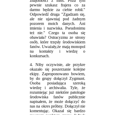
znajomości z miss. Poza tym
pewnie szukasz frajera co za
darmo będzie za ciebie robił."
Odpowiedź druga "Zgadzam się,
ale nie ujawniaj pod żadnym
pozorem moich danych. Ani
imienia i nazwiska. Pseudonimu
też nie." Czego ta osoba się
obawiała? Ostracyzmu ze strony
osób, które trzęsły środowiskiem
fanów. Uważały,że mają monopol
na kontakty i wiedzę o
konkursach.
4. Niby oczywiste, ale przykre
okazało się poszerzanie kolejne
ekipy. Zaproponowano bowiem,
by do grupy dołączył Zygmunt.
Osoba posiadająca szeroką
wiedzę i archiwalia. Tyle, że
rozumiejąc już niektóre patologie
środowiska fanów publicznie
napisałem, że może dołączyć do
nas na okres próbny. Dołączył nie
komentując. Okazał się bardzo