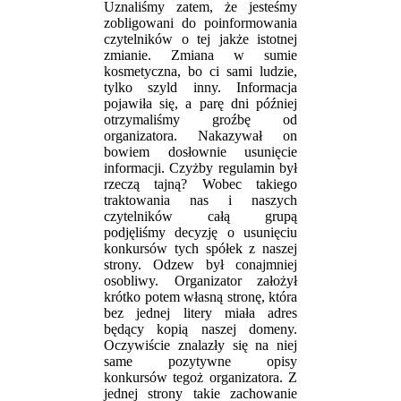
Uznaliśmy zatem, że jesteśmy
zobligowani do poinformowania
czytelników o tej jakże istotnej
zmianie. Zmiana w sumie
kosmetyczna, bo ci sami ludzie,
tylko szyld inny. Informacja
pojawiła się, a parę dni później
otrzymaliśmy groźbę od
organizatora. Nakazywał on
bowiem dosłownie usunięcie
informacji. Czyżby regulamin był
rzeczą tajną? Wobec takiego
traktowania nas i naszych
czytelników całą grupą
podjęliśmy decyzję o usunięciu
konkursów tych spółek z naszej
strony. Odzew był conajmniej
osobliwy. Organizator założył
krótko potem własną stronę, która
bez jednej litery miała adres
będący kopią naszej domeny.
Oczywiście znalazły się na niej
same pozytywne opisy
konkursów tegoż organizatora. Z
jednej strony takie zachowanie