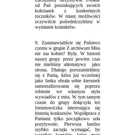
od Pań poszukujących swoich
koleżanek z konkretnych
roczników. W miarę możliwości
oczywiście pośredniczyliśmy w
wymianie kontaktów.
9. Zastanawialiście się Państwo
czemu w grupie Z archiwum Miss
nie ma kobiet? Były. W historii
naszej grupy przez pewien czas
nie mieliśmy alternatywy jako
strona. Dlatego porozumieliśmy
się z Panią, która już wcześniej
jako fanka obrała sobie kierunek
samorealizowania się poprzez
robienie we własnym stylu
wywiadów z miss. W tym samym
czasie do grupy dołączyła też
forumowiczka interesująca się
historią konkursów. Współpraca z
Paniami tylko początkowo szła
pozytywnie. Pierwsza bardzo
szybko zaczęła wymagać, by
wszelkie kontakty, które mają