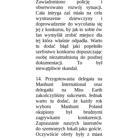
Zawiadomiono policję i
obserwowano rozwój sytuacji.
Cała intryga zaś miała na celu
wystraszenie dziewczyny i
doprowadzenie do wycofania się
jej z konkursu, by jak to sobie ów
fan wymyślił zrobić miejsce dla
tej która właśnie odpadła. Warto
tu dodać błąd jaki popełniło
szefostwo konkursu dopuszczając
osobę niezatrudnioną do poufnej
dokumentacji. To był
niewątpliwie skandal.
14. Przygotowania delegata na
Manhunt International oraz
delegatki na Miss Earth
zakończyliśmy sukcesem. Jednak
warto tu dodać, że każdy rok
wyboru Manhunt Poland
okupiony był brudnymi
zagrywkami konkurencji.
Zapraszanie naszych laureatów
do szemranych lokali jako goście.
Oczywiście oferty były z miast