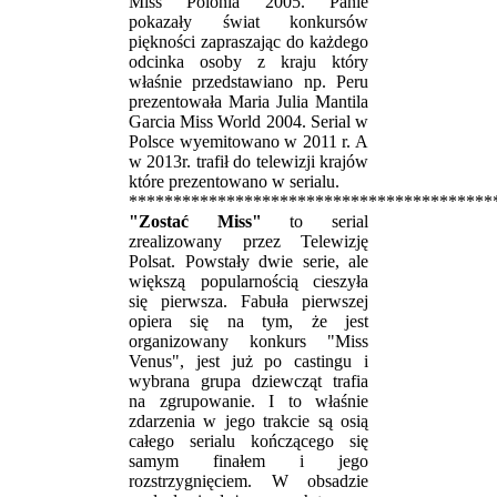
Miss Polonia 2005. Panie
pokazały świat konkursów
piękności zapraszając do każdego
odcinka osoby z kraju który
właśnie przedstawiano np. Peru
prezentowała Maria Julia Mantila
Garcia Miss World 2004. Serial w
Polsce wyemitowano w 2011 r. A
w 2013r. trafił do telewizji krajów
które prezentowano w serialu.
*****************************************
"Zostać Miss"
to serial
zrealizowany przez Telewizję
Polsat. Powstały dwie serie, ale
większą popularnością cieszyła
się pierwsza. Fabuła pierwszej
opiera się na tym, że jest
organizowany konkurs "Miss
Venus", jest już po castingu i
wybrana grupa dziewcząt trafia
na zgrupowanie. I to właśnie
zdarzenia w jego trakcie są osią
całego serialu kończącego się
samym finałem i jego
rozstrzygnięciem. W obsadzie