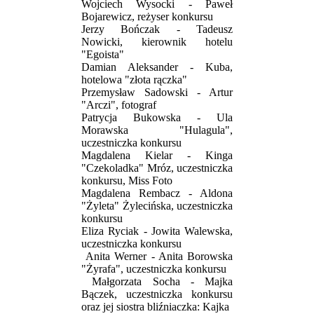
Wojciech Wysocki - Paweł
Bojarewicz, reżyser konkursu
Jerzy Bończak - Tadeusz
Nowicki, kierownik hotelu
"Egoista"
Damian Aleksander - Kuba,
hotelowa "złota rączka"
Przemysław Sadowski - Artur
"Arczi", fotograf
Patrycja Bukowska - Ula
Morawska "Hulagula",
uczestniczka konkursu
Magdalena Kielar - Kinga
"Czekoladka" Mróz, uczestniczka
konkursu, Miss Foto
Magdalena Rembacz - Aldona
"Żyleta" Żylecińska, uczestniczka
konkursu
Eliza Ryciak - Jowita Walewska,
uczestniczka konkursu
Anita Werner - Anita Borowska
"Żyrafa", uczestniczka konkursu
Małgorzata Socha - Majka
Bączek, uczestniczka konkursu
oraz jej siostra bliźniaczka: Kajka