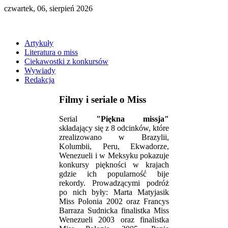
czwartek, 06, sierpień 2026
Artykuły
Literatura o miss
Ciekawostki z konkursów
Wywiady
Redakcja
Filmy i seriale o Miss
Serial
"Piękna missja"
składający się z 8 odcinków, które
zrealizowano w Brazylii,
Kolumbii, Peru, Ekwadorze,
Wenezueli i w Meksyku pokazuje
konkursy piękności w krajach
gdzie ich popularność bije
rekordy. Prowadzącymi podróż
po nich były: Marta Matyjasik
Miss Polonia 2002 oraz Francys
Barraza Sudnicka finalistka Miss
Wenezueli 2003 oraz finalistka