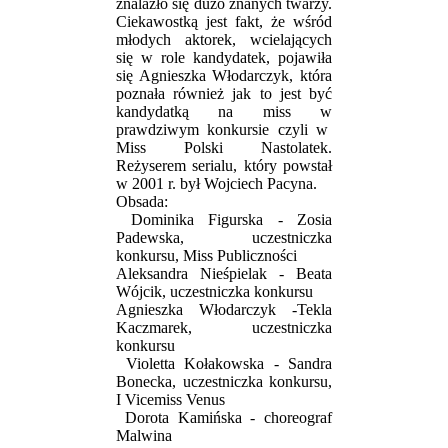
znalazło się dużo znanych twarzy.
Ciekawostką jest fakt, że wśród
młodych aktorek, wcielających
się w role kandydatek, pojawiła
się Agnieszka Włodarczyk, która
poznała również jak to jest być
kandydatką na miss w
prawdziwym konkursie czyli w
Miss Polski Nastolatek.
Reżyserem serialu, który powstał
w 2001 r. był Wojciech Pacyna.
Obsada:
Dominika Figurska - Zosia
Padewska, uczestniczka
konkursu, Miss Publiczności
Aleksandra Nieśpielak - Beata
Wójcik, uczestniczka konkursu
Agnieszka Włodarczyk -Tekla
Kaczmarek, uczestniczka
konkursu
Violetta Kołakowska - Sandra
Bonecka, uczestniczka konkursu,
I Vicemiss Venus
Dorota Kamińska - choreograf
Malwina