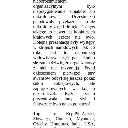
nieporozumieniem
organizacyjnym było
nieprzygotowanie stojaków do
mikrofonów. Uczestniczki
paradowały przekazując sobie
mikrofony z ręki do ręki. Czegoś
takiego to nawet na konkursach
krajowych jeszcze nie było.
Kolejną prezentacją były występy
w strojach narodowych. Jak co
roku, jest to najbardziej
widowiskowa część gali. Trudno
się zatem dziwić, że organizatorzy
z niej nie rezygnują. Przed
ogłoszeniem pierwszej tury
awansów odbył się jeszcze pokaz
sukni koktajlowych, ale
zaprojektowanych w krajach
uczestniczek. Każda zatem
prezentowała inny styl i
faktycznie było na co popatrzeć.
Top 25: Rep.Płd.Afryki,
Słowacja, Curacao, Myanmar,
Czechy, Honduras, Indie, USA,