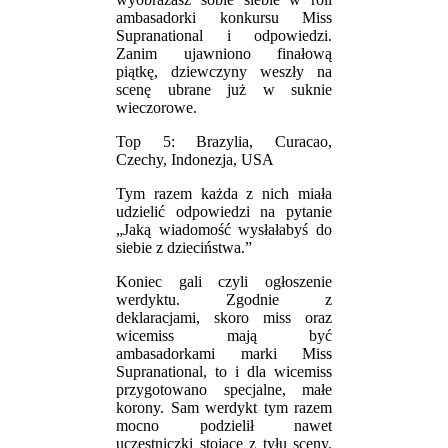
ambasadorki konkursu Miss
Supranational i odpowiedzi.
Zanim ujawniono finałową
piątkę, dziewczyny weszły na
scenę ubrane już w suknie
wieczorowe.
Top 5: Brazylia, Curacao,
Czechy, Indonezja, USA
Tym razem każda z nich miała
udzielić odpowiedzi na pytanie
„Jaką wiadomość wysłałabyś do
siebie z dzieciństwa.”
Koniec gali czyli ogłoszenie
werdyktu. Zgodnie z
deklaracjami, skoro miss oraz
wicemiss mają być
ambasadorkami marki Miss
Supranational, to i dla wicemiss
przygotowano specjalne, małe
korony. Sam werdykt tym razem
mocno podzielił nawet
uczestniczki stojące z tyłu sceny.