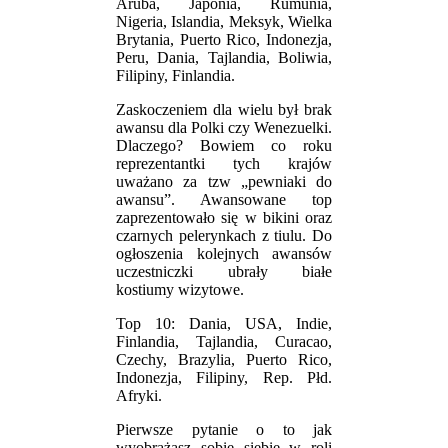
Aruba, Japonia, Rumunia,
Nigeria, Islandia, Meksyk, Wielka
Brytania, Puerto Rico, Indonezja,
Peru, Dania, Tajlandia, Boliwia,
Filipiny, Finlandia.
Zaskoczeniem dla wielu był brak
awansu dla Polki czy Wenezuelki.
Dlaczego? Bowiem co roku
reprezentantki tych krajów
uważano za tzw „pewniaki do
awansu”. Awansowane top
zaprezentowało się w bikini oraz
czarnych pelerynkach z tiulu. Do
ogłoszenia kolejnych awansów
uczestniczki ubrały białe
kostiumy wizytowe.
Top 10: Dania, USA, Indie,
Finlandia, Tajlandia, Curacao,
Czechy, Brazylia, Puerto Rico,
Indonezja, Filipiny, Rep. Płd.
Afryki.
Pierwsze pytanie o to jak
wyobrażasz sobie siebie w roli