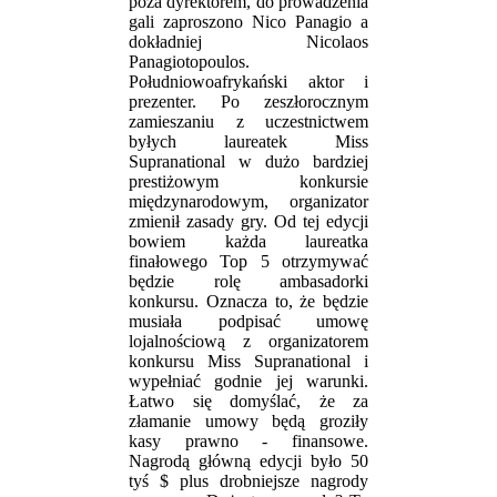
poza dyrektorem, do prowadzenia
gali zaproszono Nico Panagio a
dokładniej Nicolaos
Panagiotopoulos.
Południowoafrykański aktor i
prezenter. Po zeszłorocznym
zamieszaniu z uczestnictwem
byłych laureatek Miss
Supranational w dużo bardziej
prestiżowym konkursie
międzynarodowym, organizator
zmienił zasady gry. Od tej edycji
bowiem każda laureatka
finałowego Top 5 otrzymywać
będzie rolę ambasadorki
konkursu. Oznacza to, że będzie
musiała podpisać umowę
lojalnościową z organizatorem
konkursu Miss Supranational i
wypełniać godnie jej warunki.
Łatwo się domyślać, że za
złamanie umowy będą groziły
kasy prawno - finansowe.
Nagrodą główną edycji było 50
tyś $ plus drobniejsze nagrody