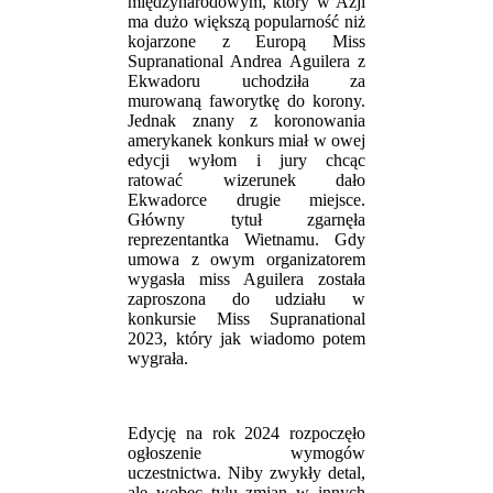
międzynarodowym, który w Azji
ma dużo większą popularność niż
kojarzone z Europą Miss
Supranational Andrea Aguilera z
Ekwadoru uchodziła za
murowaną faworytkę do korony.
Jednak znany z koronowania
amerykanek konkurs miał w owej
edycji wyłom i jury chcąc
ratować wizerunek dało
Ekwadorce drugie miejsce.
Główny tytuł zgarnęła
reprezentantka Wietnamu. Gdy
umowa z owym organizatorem
wygasła miss Aguilera została
zaproszona do udziału w
konkursie Miss Supranational
2023, który jak wiadomo potem
wygrała.
Edycję na rok 2024 rozpoczęło
ogłoszenie wymogów
uczestnictwa. Niby zwykły detal,
ale wobec tylu zmian w innych