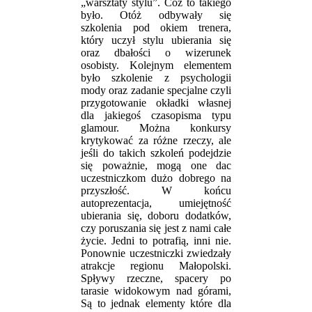
„warsztaty stylu”. Cóż to takiego
było. Otóż odbywały się
szkolenia pod okiem trenera,
który uczył stylu ubierania się
oraz dbałości o wizerunek
osobisty. Kolejnym elementem
było szkolenie z psychologii
mody oraz zadanie specjalne czyli
przygotowanie okładki własnej
dla jakiegoś czasopisma typu
glamour. Można konkursy
krytykować za różne rzeczy, ale
jeśli do takich szkoleń podejdzie
się poważnie, mogą one dac
uczestniczkom dużo dobrego na
przyszłość. W końcu
autoprezentacja, umiejętność
ubierania się, doboru dodatków,
czy poruszania się jest z nami całe
życie. Jedni to potrafią, inni nie.
Ponownie uczestniczki zwiedzały
atrakcje regionu Małopolski.
Spływy rzeczne, spacery po
tarasie widokowym nad górami,
Są to jednak elementy które dla