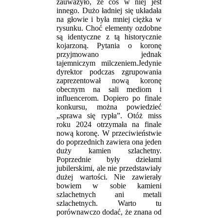
zauwazyło, że coś w niej jest
innego. Dużo ładniej się układała
na głowie i była mniej ciężka w
rysunku. Choć elementy ozdobne
są identyczne z tą historycznie
kojarzoną. Pytania o koronę
przyjmowano jednak
tajemniczym milczeniem.Jedynie
dyrektor podczas zgrupowania
zaprezentował nową koronę
obecnym na sali mediom i
influencerom. Dopiero po finale
konkursu, można powiedzieć
„sprawa się rypła”. Otóż miss
roku 2024 otrzymała na finale
nową koronę. W przeciwieństwie
do poprzednich zawiera ona jeden
duży kamien szlachetny.
Poprzednie były dziełami
jubilerskimi, ale nie przedstawiały
dużej wartości. Nie zawierały
bowiem w sobie kamieni
szlachetnych ani metali
szlachetnych. Warto tu
porównawczo dodać, że znana od