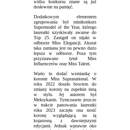
widza konkursu znane są już
dosłownie na pamięć.
Dodatkowym elementem
zgrupowania był minikonkurs
Supermodel of the Year, którego
laureatki uzyskiwały awanse do
Top 25. Zastąpił on nijaki w
odbiorze Miss Elegancji. Akurat
taka zamiana jest na pewno dużo
lepsza w odbiorze. Poza tym
przyznawano tytuł Miss
Influencerów oraz Miss Talent.
Warto tu dodać wzmiankę o
koronie Miss Supranational. W
roku 2022 doszło bowiem do
zmiany korony na zupełnie inną
w stylu. Jej autorem był
Meksykanin. Tymczasem jeszcze
w trakcie panowania laureatki
roku 2023 zaczęła ona nosić
koronę wyglądającą na tą
kojarzoną z dawniejszymi
edycjami. Jednak wprawne oko