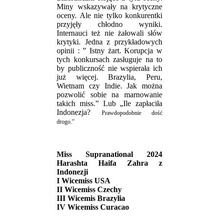
Miny wskazywały na krytyczne
oceny. Ale nie tylko konkurentki
przyjęły chłodno wyniki.
Internauci też nie żałowali słów
krytyki. Jedna z przykładowych
opinii : ” Istny żart. Korupcja w
tych konkursach zasługuje na to
by publiczność nie wspierała ich
już więcej. Brazylia, Peru,
Wietnam czy Indie. Jak można
pozwolić sobie na marnowanie
takich miss.” Lub „Ile zapłaciła
Indonezja?
Prawdopodobnie dość
drogo.”
Miss Supranational 2024
Harashta Haifa Zahra z
Indonezji
I Wicemiss USA
II Wicemiss Czechy
III Wicemis Brazylia
IV Wicemiss Curacao