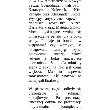
2024 r w Amfiteatrze w Nowym
Sączu. Gospodarzami gali byli :
Katarzyna Kołeczek, Nico
Panagio oraz Aleksander Sikora.
Występy artystyczne zapewnili:
francuska wokalistka Alizee,
Daria Marx oraz Mateusz Ziółko.
Mocno dyskusyjne wydaje się
umieszczenie panelu jury z boku
sceny. Poddaje to bowiem w
wątpliwość czy werdykty są
redagowane na samej gali, czy są
gotowcami. Jurorzy widzą
jedynie z boku spacerujące
uczestniczki. Za to dla odmiany
scena z roku na rok jest coraz
większa. Ma to zapewne
zamaskować ilość widzów na
samej gali finałowej.
W pierwszej części odbyły się
prezentacje w sukniach
koktajlowych. Po prezentacji
tanecznej odbyła się prezentacja
indywidualna. Kompletnym