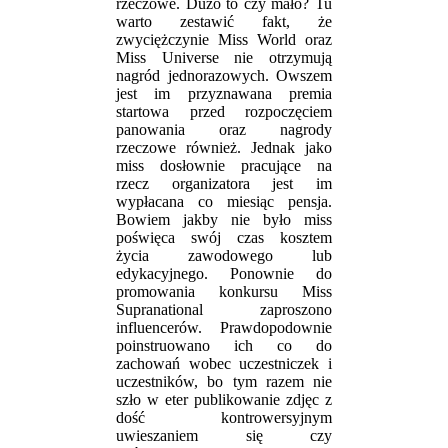
rzeczowe. Dużo to czy mało? Tu
warto zestawić fakt, że
zwyciężczynie Miss World oraz
Miss Universe nie otrzymują
nagród jednorazowych. Owszem
jest im przyznawana premia
startowa przed rozpoczęciem
panowania oraz nagrody
rzeczowe również. Jednak jako
miss dosłownie pracujące na
rzecz organizatora jest im
wypłacana co miesiąc pensja.
Bowiem jakby nie było miss
poświęca swój czas kosztem
życia zawodowego lub
edykacyjnego. Ponownie do
promowania konkursu Miss
Supranational zaproszono
influencerów. Prawdopodownie
poinstruowano ich co do
zachowań wobec uczestniczek i
uczestników, bo tym razem nie
szło w eter publikowanie zdjęc z
dość kontrowersyjnym
uwieszaniem się czy