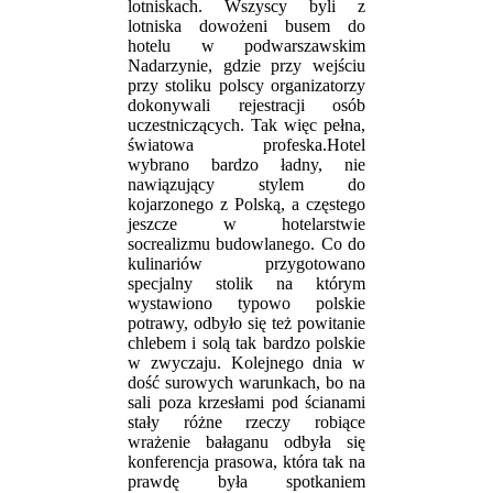
lotniskach. Wszyscy byli z
lotniska dowożeni busem do
hotelu w podwarszawskim
Nadarzynie, gdzie przy wejściu
przy stoliku polscy organizatorzy
dokonywali rejestracji osób
uczestniczących. Tak więc pełna,
światowa profeska.Hotel
wybrano bardzo ładny, nie
nawiązujący stylem do
kojarzonego z Polską, a częstego
jeszcze w hotelarstwie
socrealizmu budowlanego. Co do
kulinariów przygotowano
specjalny stolik na którym
wystawiono typowo polskie
potrawy, odbyło się też powitanie
chlebem i solą tak bardzo polskie
w zwyczaju. Kolejnego dnia w
dość surowych warunkach, bo na
sali poza krzesłami pod ścianami
stały różne rzeczy robiące
wrażenie bałaganu odbyła się
konferencja prasowa, która tak na
prawdę była spotkaniem