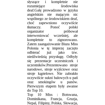
słyszące i kompletnie nie
rozumiejące środowiska
deaf.Galę prowadzono w języku
angielskim nie mającym nic
wspólnego ze środowiskiem deaf,
choć zapewniono oczywiście
tłumaczy. Ponoć polski
organizator próbował
interweniować wcześniej, ale
kompletnie to zignorowano.
Zatem zaangażowanie Biura Miss
Polonia w tę imprezę zaczęto
odbierać już jako tzw.
niedźwiedzią przysługę. Odbyły
się prezentacje uczestniczek i
uczestników.Prezentowano stroje
narodowe, stroje wyjściowe oraz
stroje kąpielowe. Nie zabrakło
oczywiście sukni balowych u pań
oraz smokingów u panów.
Pierwszym etapem były awanse
do Top 10.
Top 10 Miss : Botswana,
Dominikana, Francja, Gruzja,
Nepal, Filipiny, Polska, Słowacja,