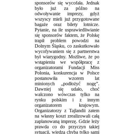
sponsorów się wycofała. Jednak
było już za późno na
odwoływanie imprezy, gdyż
wszyscy mieli już przygotowane
bagaże oraz bilety lotnicze.
Pytanie, na ile usprawiedliwianie
się sponsorów faktem, że Polskę
trapił problem powodzi na
Dolnym Śląsku, co zaskutkowało
wycofywaniem się z partnerstwa
był wiarygodny. Możliwe, że po
wstąpieniu we współpracę z
organizatorami Fundacji Miss
Polonia, konkurencja w Polsce
postanowiła wzorem lat
minionych „podłożyć nogę”.
Dawniej się udało, choć
walczono wówczas tylko na
rynku polskim i z innym
organizatorem krajowym.
Organizatorzy z Tajlandii zatem
na własny koszt zrealizowali całą
zaplanowaną imprezę. Gdzie leży
prawda co do przyczyn takiej
sytuacji, wiedzą chyba tylko sami