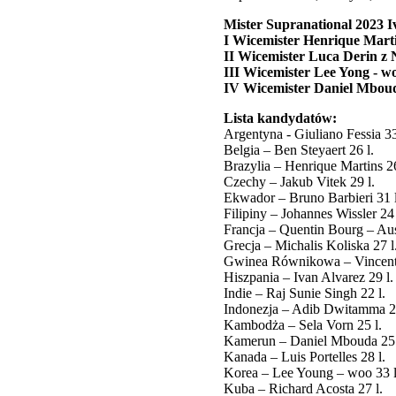
Mister Supranational 2023 I
I Wicemister Henrique Marti
II Wicemister Luca Derin z
III Wicemister Lee Yong - w
IV Wicemister Daniel Mbo
Lista kandydatów:
Argentyna - Giuliano Fessia 3
Belgia – Ben Steyaert 26 l.
Brazylia – Henrique Martins 26
Czechy – Jakub Vitek 29 l.
Ekwador – Bruno Barbieri 31 l
Filipiny – Johannes Wissler 24 
Francja – Quentin Bourg – Aus
Grecja – Michalis Koliska 27 l
Gwinea Równikowa – Vincent
Hiszpania – Ivan Alvarez 29 l.
Indie – Raj Sunie Singh 22 l.
Indonezja – Adib Dwitamma 24
Kambodża – Sela Vorn 25 l.
Kamerun – Daniel Mbouda 25 
Kanada – Luis Portelles 28 l.
Korea – Lee Young – woo 33 l
Kuba – Richard Acosta 27 l.