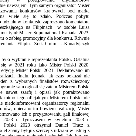
ie nawzajem. Tym samym organizator Mister
alizowania konkursów krajowych pod marką
 na wiele się to zdało. Podczas pobytu
o udziału w konkursie zaproszono komentatora
eszkającego na Filipinach w osobie Luisa
 mu tytuł Mister Supranational Kanada 2023.
 tu o zabieg promocyjny dla konkursu. Równie
zentanta Filipin. Został nim …Kanadyjczyk
yło wybranie reprezentanta Polski. Ostatnia
 się w 2021 roku jako Mister Polski 2020.
 edycję Mister Polski 2021. Deklarowano im
alizacji finału, jednak jak czas pokazał nic
eden z wybranych finalistów rozwścieczony
agramie sam ogłosił się zatem Misterem Polski
ie nawet szarfę i opisał jak potraktowano
 mimo tego oficjalnym Misterem Polski nie
e niedoinformowani organizatorzy regionalni
ionów, obiecano im bowiem realizację Mister
nformowano ich o przygotowaniu gali finałowej
u 2023 r. Tymczasem w kwietniu 2023 r.
er Polski 2023 otrzymał Daniel Tracz z
del znany był już szerzej z udziału w jednej z
anizatorzy regionalni osłupieli. Jak, kto, co,