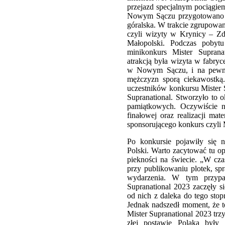
przejazd specjalnym pociągie
Nowym Sączu przygotowano pi
góralska. W trakcie zgrupowa
czyli wizyty w Krynicy – Zd
Małopolski. Podczas pobyt
minikonkurs Mister Supran
atrakcją była wizyta w fabryc
w Nowym Sączu, i na pewno
mężczyzn sporą ciekawostką.
uczestników konkursu Mister 
Supranational. Stworzyło to o
pamiątkowych. Oczywiście ni
finałowej oraz realizacji ma
sponsorującego konkurs czyli 
Po konkursie pojawiły się n
Polski. Warto zacytować tu o
piekności na świecie. „W czas
przy publikowaniu plotek, sp
wydarzenia. W tym przypa
Supranational 2023 zaczęły s
od nich z daleka do tego stop
Jednak nadszedł moment, że t
Mister Supranational 2023 trzy
złej postawie Polaka były 