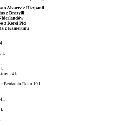
van Alvarez z Hiszpanii
ns z Brazylii
 Niderlandów
oo z Korei Płd
uda z Kamerunu
3l
 l.
.
l.
truy 24 l.
.
e Beniamin Roku 19 l.
 l.
l.
.