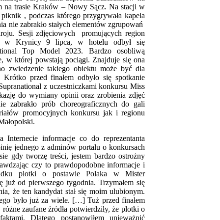
m na trasie Kraków – Nowy Sącz. Na stacji w
knik , podczas którego przygrywała kapela
nia nie zabrakło stałych elementów zgrupowań
roju. Sesji zdjęciowych promujących region
u w Krynicy 9 lipca, w hotelu odbył się
ational Top Model 2023. Bardzo osobliwą
e, w której powstają pociągi. Znajduje się ona
 zwiedzenie takiego obiektu może być dla
 Krótko przed finałem odbyło się spotkanie
Supranational z uczestniczkami konkursu Miss
kazję do wymiany opinii oraz zrobienia zdjęć
e zabrakło prób choreograficznych do gali
teriałów promocyjnych konkursu jak i regionu
Małopolski.
a Internecie informacje co do reprezentanta
pinię jednego z adminów portalu o konkursach
ie gdy tworzę treści, jestem bardzo ostrożny
rawdzając czy to prawdopodobne informacje i
dku plotki o postawie Polaka w Mister
ię już od pierwszego tygodnia. Trzymałem się
nia, że ten kandydat stał się moim ulubionym.
ego było już za wiele. […] Tuż przed finałem
 różne zaufane źródła potwierdziły, że plotki o
faktami. Dlatego postanowiłem unieważnić