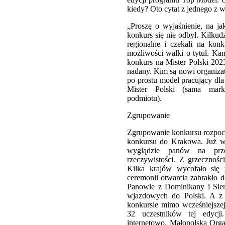
kiedy? Oto cytat z jednego z 
„Proszę o wyjaśnienie, na ja
konkurs się nie odbył. Kilkud
regionalne i czekali na konk
możliwości walki o tytuł. Ka
konkurs na Mister Polski 2023
nadany. Kim są nowi organizat
po prostu model pracujący dla 
Mister Polski (sama mark
podmiotu).
Zgrupowanie
Zgrupowanie konkursu rozpoczę
konkursu do Krakowa. Już wt
wyglądzie panów na prze
rzeczywistości. Z grzecznośc
Kilka krajów wycofało się
ceremonii otwarcia zabrakło d
Panowie z Dominikany i Sier
wjazdowych do Polski. A z 
konkursie mimo wcześniejszej
32 uczestników tej edycji
internetowo. Małopolska Orga