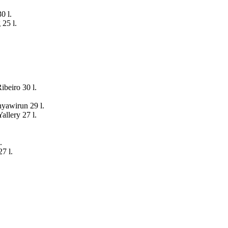
0 l.
25 l.
ibeiro 30 l.
yawirun 29 l.
allery 27 l.
.
.
7 l.