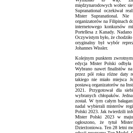
międzynarodowych wobec sieb
Supranational oczekiwał re
Mister Supranational. Nie
organizatorów na Filipinach d
internetowego konkursów mi
Portellesa z Kanady. Nadano
Oczywistym było, że chodziło
oryginalny był wybór repre
Johannes Wissler.
Kolejnym punktem zwrotnym b
edycja Mister Polski odbyła
Wybrano nawet finalistów na
przez pół roku różne daty re
takiego nie miało miejsca J
postawą organizatorów na Inst
2021. Przygotował dla sieb
wybranych chłopaków. Jednak
został. W tym całym bałagani
nadal wybierali misterów reg
Polski 2023. Jak twierdzili i
Mister Polski 2023 w maj
ogłoszono, że tytuł Mist
Dzierżoniowa. Ten 28 letni mo
edycji programu Top Model. Org