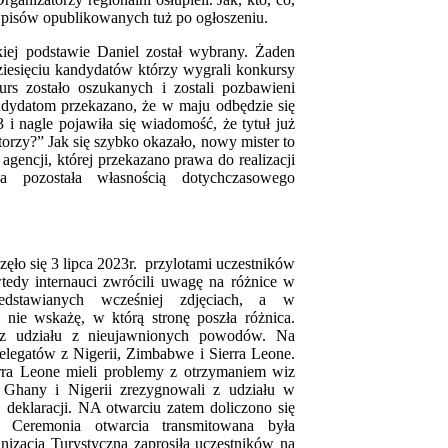
wpisów opublikowanych tuż po ogłoszeniu.
kiej podstawie Daniel został wybrany. Żaden
ziesięciu kandydatów którzy wygrali konkursy
urs zostało oszukanych i zostali pozbawieni
ndydatom przekazano, że w maju odbędzie się
 i nagle pojawiła się wiadomość, że tytuł już
orzy?” Jak się szybko okazało, nowy mister to
agencji, której przekazano prawa do realizacji
a pozostała własnością dotychczasowego
ło się 3 lipca 2023r. przylotami uczestników
edy internauci zwrócili uwagę na różnice w
dstawianych wcześniej zdjęciach, a w
i nie wskażę, w którą stronę poszła różnica.
 z udziału z nieujawnionych powodów. Na
elegatów z Nigerii, Zimbabwe i Sierra Leone.
ra Leone mieli problemy z otrzymaniem wiz
Ghany i Nigerii zrezygnowali z udziału w
 deklaracji. NA otwarciu zatem doliczono się
. Ceremonia otwarcia transmitowana była
nizacja Turystyczna zaprosiła uczestników na