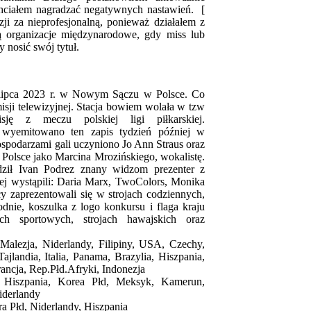
chciałem nagradzać negatywnych nastawień. [
i za nieprofesjonalną, ponieważ działałem z
ią organizacje międzynarodowe, gdy miss lub
 nosić swój tytuł.
 lipca 2023 r. w Nowym Sączu w Polsce. Co
misji telewizyjnej. Stacja bowiem wolała w tzw
sję z meczu polskiej ligi piłkarskiej.
 wyemitowano ten zapis tydzień później w
ospodarzami gali uczyniono Jo Ann Straus oraz
Polsce jako Marcina Mrozińskiego, wokalistę.
dził Ivan Podrez znany widzom prezenter z
nej wystąpili: Daria Marx, TwoColors, Monika
y zaprezentowali się w strojach codziennych,
dnie, koszulka z logo konkursu i flaga kraju
ach sportowych, strojach hawajskich oraz
Malezja, Niderlandy, Filipiny, USA, Czechy,
jlandia, Italia, Panama, Brazylia, Hiszpania,
ancja, Rep.Płd.Afryki, Indonezja
 Hiszpania, Korea Płd, Meksyk, Kamerun,
iderlandy
a Płd, Niderlandy, Hiszpania