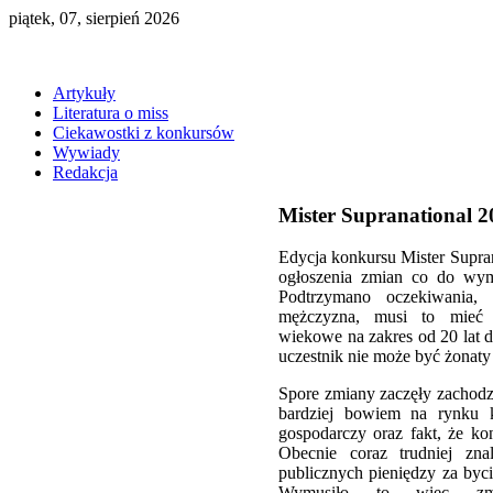
piątek, 07, sierpień 2026
Artykuły
Literatura o miss
Ciekawostki z konkursów
Wywiady
Redakcja
Mister Supranational 2
Edycja konkursu Mister Supran
ogłoszenia zmian co do wy
Podtrzymano oczekiwania,
mężczyzna, musi to mieć 
wiekowe na zakres od 20 lat 
uczestnik nie może być żonaty
Spore zmiany zaczęły zachodz
bardziej bowiem na rynku 
gospodarczy oraz fakt, że kon
Obecnie coraz trudniej zna
publicznych pieniędzy za by
Wymusiło to więc zmi