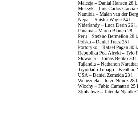
Malezja – Danial Hansen 28 l.
Meksyk – Luis Carlos Garcia 3
Namibia – Malan van der Berg 
Nepal – Shishir Wagle 24 l.
Niderlandy – Luca Derin 26 l.
Panama – Marco Bianco 28 l.
Peru – Stefano Bermellon 28 l.
Polska – Daniel Tracz 25 l.
Portoryko – Rafael Pagan 30 l.
Republika Poł. Afryki – Tylo R
Słowacja – Tomas Benko 30 l.
Tajlandia – Nathanon Narathan
Trynidad i Tobago – Keathon Y
USA – Daniel Zemeida 23 l.
Wenezuela – Jorze Nunez 28 l
Włochy – Fabio Camattari 25 l
Zimbabwe – Tatenda Njanike 2