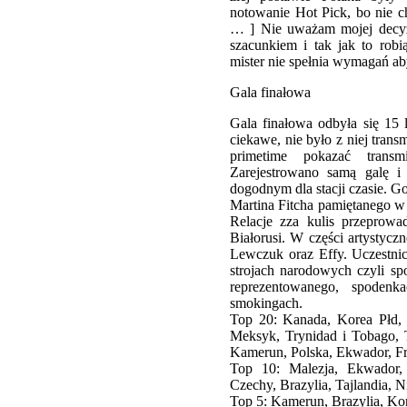
notowanie Hot Pick, bo nie 
… ] Nie uważam mojej decyzj
szacunkiem i tak jak to rob
mister nie spełnia wymagań aby
Gala finałowa
Gala finałowa odbyła się 15
ciekawe, nie było z niej trans
primetime pokazać transmi
Zarejestrowano samą galę i
dogodnym dla stacji czasie. G
Martina Fitcha pamiętanego w 
Relacje zza kulis przeprowa
Białorusi. W części artystycz
Lewczuk oraz Effy. Uczestnic
strojach narodowych czyli spo
reprezentowanego, spodenk
smokingach.
Top 20: Kanada, Korea Płd, 
Meksyk, Trynidad i Tobago, Ta
Kamerun, Polska, Ekwador, Fr
Top 10: Malezja, Ekwador,
Czechy, Brazylia, Tajlandia, N
Top 5: Kamerun, Brazylia, Kor