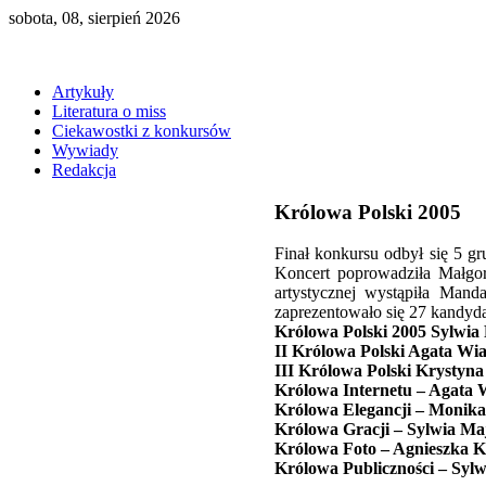
sobota, 08, sierpień 2026
Artykuły
Literatura o miss
Ciekawostki z konkursów
Wywiady
Redakcja
Królowa Polski 2005
Finał konkursu odbył się 5 g
Koncert poprowadziła Małgor
artystycznej wystąpiła Mand
zaprezentowało się 27 kandyda
Królowa Polski 2005 Sylwia
II Królowa Polski Agata Wia
III Królowa Polski Krystyna
Królowa Internetu – Agata 
Królowa Elegancji – Monika
Królowa Gracji – Sylwia M
Królowa Foto – Agnieszka 
Królowa Publiczności – Syl