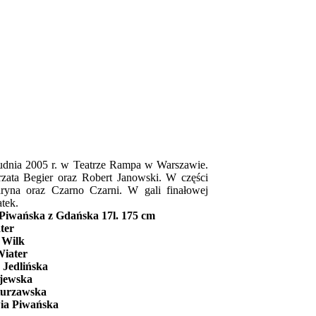
rudnia 2005 r. w Teatrze Rampa w Warszawie.
zata Begier oraz Robert Janowski. W części
aryna oraz Czarno Czarni. W gali finałowej
tek.
 Piwańska z Gdańska 17l. 175 cm
ter
 Wilk
Wiater
 Jedlińska
ajewska
Kurzawska
wia Piwańska