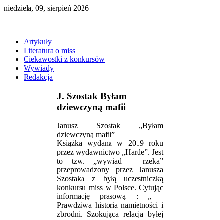
niedziela, 09, sierpień 2026
Artykuły
Literatura o miss
Ciekawostki z konkursów
Wywiady
Redakcja
J. Szostak Byłam
dziewczyną mafii
Janusz Szostak „Byłam
dziewczyną mafii”
Książka wydana w 2019 roku
przez wydawnictwo „Harde”. Jest
to tzw. „wywiad – rzeka”
przeprowadzony przez Janusza
Szostaka z byłą uczestniczką
konkursu miss w Polsce. Cytując
informację prasową : „
Prawdziwa historia namiętności i
zbrodni. Szokująca relacja byłej