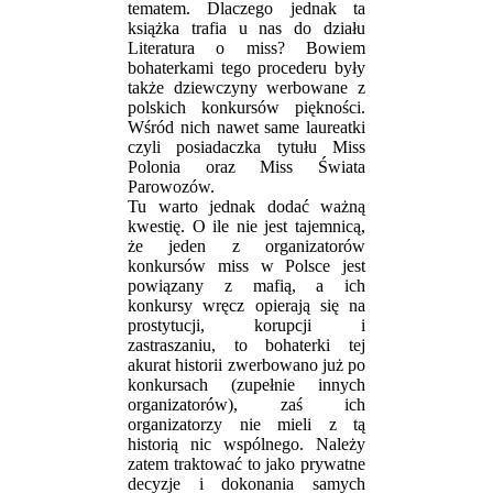
tematem. Dlaczego jednak ta
książka trafia u nas do działu
Literatura o miss? Bowiem
bohaterkami tego procederu były
także dziewczyny werbowane z
polskich konkursów piękności.
Wśród nich nawet same laureatki
czyli posiadaczka tytułu Miss
Polonia oraz Miss Świata
Parowozów.
Tu warto jednak dodać ważną
kwestię. O ile nie jest tajemnicą,
że jeden z organizatorów
konkursów miss w Polsce jest
powiązany z mafią, a ich
konkursy wręcz opierają się na
prostytucji, korupcji i
zastraszaniu, to bohaterki tej
akurat historii zwerbowano już po
konkursach (zupełnie innych
organizatorów), zaś ich
organizatorzy nie mieli z tą
historią nic wspólnego. Należy
zatem traktować to jako prywatne
decyzje i dokonania samych