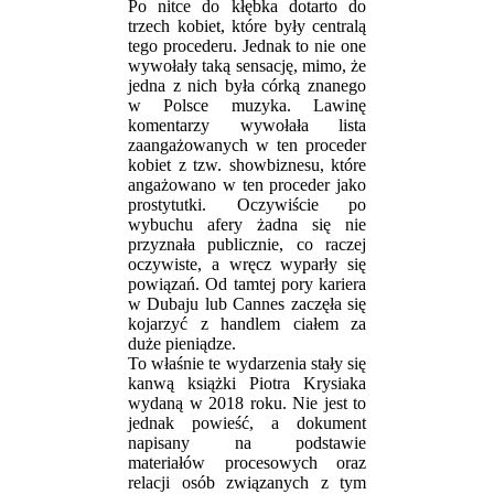
Po nitce do kłębka dotarto do
trzech kobiet, które były centralą
tego procederu. Jednak to nie one
wywołały taką sensację, mimo, że
jedna z nich była córką znanego
w Polsce muzyka. Lawinę
komentarzy wywołała lista
zaangażowanych w ten proceder
kobiet z tzw. showbiznesu, które
angażowano w ten proceder jako
prostytutki. Oczywiście po
wybuchu afery żadna się nie
przyznała publicznie, co raczej
oczywiste, a wręcz wyparły się
powiązań. Od tamtej pory kariera
w Dubaju lub Cannes zaczęła się
kojarzyć z handlem ciałem za
duże pieniądze.
To właśnie te wydarzenia stały się
kanwą książki Piotra Krysiaka
wydaną w 2018 roku. Nie jest to
jednak powieść, a dokument
napisany na podstawie
materiałów procesowych oraz
relacji osób związanych z tym