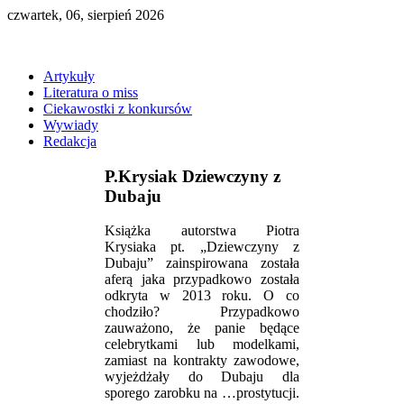
czwartek, 06, sierpień 2026
Artykuły
Literatura o miss
Ciekawostki z konkursów
Wywiady
Redakcja
P.Krysiak Dziewczyny z
Dubaju
Książka autorstwa Piotra
Krysiaka pt. „Dziewczyny z
Dubaju” zainspirowana została
aferą jaka przypadkowo została
odkryta w 2013 roku. O co
chodziło? Przypadkowo
zauważono, że panie będące
celebrytkami lub modelkami,
zamiast na kontrakty zawodowe,
wyjeżdżały do Dubaju dla
sporego zarobku na …prostytucji.