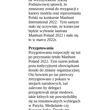
Podstawowej sprawił, że
zmuszony został do rezygnacji z
kariery modela oraz reprezentanta
Polski na konkursie Manhunt
International 2022. Tym samym
stało się oczywiste, że konieczne
będzie wybranie laureata
Manhunt Poland 2022 i stało się
to w marcu 2022r.
Przygotowania
Przygotowania rozpoczęły się tuż
po przyznaniu tytułu Manhunt
Poland 2022. Tym razem jednak
poza tradycyjnymi obowiązkami
doszło do zmiany organizacyjnej.
Oto bowiem po raz pierwszy
zrezygnowano z pokazu w
strojach narodowych, zaś
zalecono by delegaci
przygotowali stroje modowe,
takie których nie powstydziliby
się na renomowanych wybiegach
w Paryżu, Mediolanie czy
Nowym Jorku. Doszły też