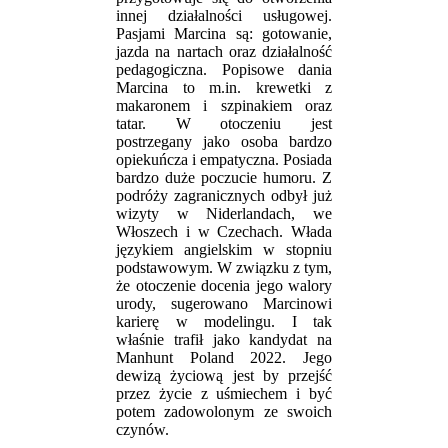
innej działalności usługowej.
Pasjami Marcina są: gotowanie,
jazda na nartach oraz działalność
pedagogiczna. Popisowe dania
Marcina to m.in. krewetki z
makaronem i szpinakiem oraz
tatar. W otoczeniu jest
postrzegany jako osoba bardzo
opiekuńcza i empatyczna. Posiada
bardzo duże poczucie humoru. Z
podróży zagranicznych odbył już
wizyty w Niderlandach, we
Włoszech i w Czechach. Włada
językiem angielskim w stopniu
podstawowym. W związku z tym,
że otoczenie docenia jego walory
urody, sugerowano Marcinowi
karierę w modelingu. I tak
właśnie trafił jako kandydat na
Manhunt Poland 2022. Jego
dewizą życiową jest by przejść
przez życie z uśmiechem i być
potem zadowolonym ze swoich
czynów.