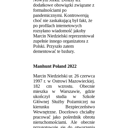
dodatkowe obowiązki związane z
formalnościami po
pandemicznymi. Kontrowersją
choć nie zaskakującą był fakt, że
po profilach internetowych
rozsyłano wiadomość jakoby
Marcin Niedzielski reprezentował
zupełnie innego organizatora z
Polski. Przyszło zatem
dementować te bzdury.
Manhunt Poland 2022
Marcin Niedzielski ur. 26 czerwca
1997 r. w Ostrowi Mazowieckiej.
182 cm wzrostu. Obecnie
mieszka w Warszawie, gdzie
ukończył studia w Szkole
Głównej Służby Pożarniczej na
kierunku Bezpieczeństwo
Wewnętrzne. Docelowo chciałby
pracować jako pośrednik obrotu
nieruchomościami. Ale obecnie
przygotowuje się do otworzenia