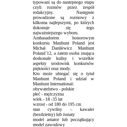
typowani są do nastepnego etapu
czyli rozmów przez zespół
redakcyjny. Następnie
prowadzone są rozmowy z
kilkoma najlepszymi, po których
dokonuje się tego
najważniejszego wyboru.
Ambasadorem honorowym
konkursu Manhunt Poland jest
Michał Danilewicz Manhunt
Poland`12, a zatem osoba znająca
doskonale kulisy i wszelkie
aspekty srodowisk konkursów
piękności oraz mody.
Kto może ubiegać się o tytuł
Manhunt Poland i udział w
Manhunt International:
obywatelstwo - polskie
płeć - mężczyzna
wiek - 18 -35 lat
wzrost - od 180 do 195 cm
stan cywilny – kawaler
(bezdzietny) lub żonaty
model amator lub początkujący
model zawodowy