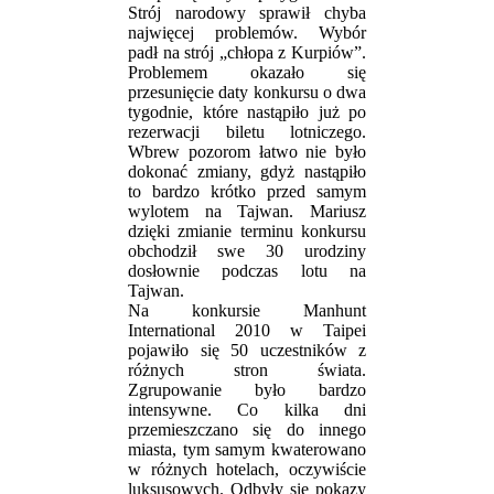
Strój narodowy sprawił chyba
najwięcej problemów. Wybór
padł na strój „chłopa z Kurpiów”.
Problemem okazało się
przesunięcie daty konkursu o dwa
tygodnie, które nastąpiło już po
rezerwacji biletu lotniczego.
Wbrew pozorom łatwo nie było
dokonać zmiany, gdyż nastąpiło
to bardzo krótko przed samym
wylotem na Tajwan. Mariusz
dzięki zmianie terminu konkursu
obchodził swe 30 urodziny
dosłownie podczas lotu na
Tajwan.
Na konkursie Manhunt
International 2010 w Taipei
pojawiło się 50 uczestników z
różnych stron świata.
Zgrupowanie było bardzo
intensywne. Co kilka dni
przemieszczano się do innego
miasta, tym samym kwaterowano
w różnych hotelach, oczywiście
luksusowych. Odbyły się pokazy