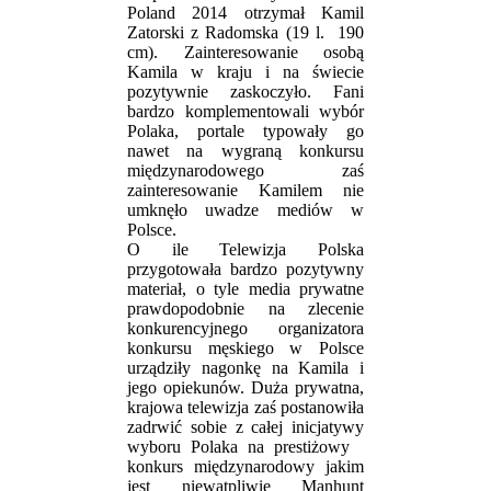
Poland 2014 otrzymał Kamil
Zatorski z Radomska (19 l. 190
cm). Zainteresowanie osobą
Kamila w kraju i na świecie
pozytywnie zaskoczyło. Fani
bardzo komplementowali wybór
Polaka, portale typowały go
nawet na wygraną konkursu
międzynarodowego zaś
zainteresowanie Kamilem nie
umknęło uwadze mediów w
Polsce.
O ile Telewizja Polska
przygotowała bardzo pozytywny
materiał, o tyle media prywatne
prawdopodobnie na zlecenie
konkurencyjnego organizatora
konkursu męskiego w Polsce
urządziły nagonkę na Kamila i
jego opiekunów. Duża prywatna,
krajowa telewizja zaś postanowiła
zadrwić sobie z całej inicjatywy
wyboru Polaka na prestiżowy
konkurs międzynarodowy jakim
jest niewątpliwie Manhunt