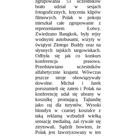
zgrupowania 53 uczestników
brało udział w sesjach
fotograficznych, kręceniu klipów
filmowych. Polak w pokoju
mieszkał całe zgrupowanie z
reprezentantem Łotwy.
Zwiedzano Bangkok, były rejsy
wodnymi autobusami, wizyty w
świątyni Złotego Buddy oraz na
słynnych tajskich targowiskach.
Odbyła się jak co konkurs
konferencja prasowa.
Przedstawiano uczestników
alfabetycznie krajami. Wówczas
jeszcze stroje obowiązywały
dowolne. Michał i Jarek
porozumieli się zatem i Polak na
konferencję udał się ubrany w
koszulkę promującą Tajlandię
jako raj dla turystów. Wysoki
blondyn w czarnej koszulce z
taką reklamą wzbudził wielką
sensację medialną, zaś rywale się
zirytowali. Sądzili bowiem, że
Polak jest faworyzowany w ten