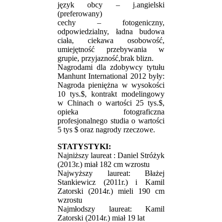
język obcy – j.angielski
(preferowany)
cechy – fotogeniczny,
odpowiedzialny, ładna budowa
ciała, ciekawa osobowość,
umiejętność przebywania w
grupie, przyjazność,brak blizn.
Nagrodami dla zdobywcy tytułu
Manhunt International 2012 były:
Nagroda pieniężna w wysokości
10 tys.$, kontrakt modelingowy
w Chinach o wartości 25 tys.$,
opieka fotograficzna
profesjonalnego studia o wartości
5 tys $ oraz nagrody rzeczowe.
STATYSTYKI:
Najniższy laureat : Daniel Stróżyk
(2013r.) miał 182 cm wzrostu
Najwyższy laureat: Błażej
Stankiewicz (2011r.) i Kamil
Zatorski (2014r.) mieli 190 cm
wzrostu
Najmłodszy laureat: Kamil
Zatorski (2014r.) miał 19 lat