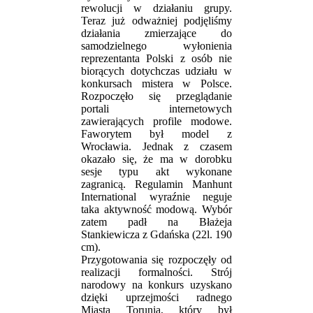
rewolucji w działaniu grupy.
Teraz już odważniej podjęliśmy
działania zmierzające do
samodzielnego wyłonienia
reprezentanta Polski z osób nie
biorących dotychczas udziału w
konkursach mistera w Polsce.
Rozpoczęło się przeglądanie
portali internetowych
zawierających profile modowe.
Faworytem był model z
Wrocławia. Jednak z czasem
okazało się, że ma w dorobku
sesje typu akt wykonane
zagranicą. Regulamin Manhunt
International wyraźnie neguje
taka aktywność modową. Wybór
zatem padł na Błażeja
Stankiewicza z Gdańska (22l. 190
cm).
Przygotowania się rozpoczęły od
realizacji formalności. Strój
narodowy na konkurs uzyskano
dzięki uprzejmości radnego
Miasta Torunia, który był