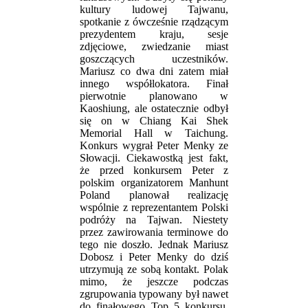
kultury ludowej Tajwanu,
spotkanie z ówcześnie rządzącym
prezydentem kraju, sesje
zdjęciowe, zwiedzanie miast
goszczących uczestników.
Mariusz co dwa dni zatem miał
innego współlokatora. Finał
pierwotnie planowano w
Kaoshiung, ale ostatecznie odbył
się on w Chiang Kai Shek
Memorial Hall w Taichung.
Konkurs wygrał Peter Menky ze
Słowacji. Ciekawostką jest fakt,
że przed konkursem Peter z
polskim organizatorem Manhunt
Poland planował realizację
wspólnie z reprezentantem Polski
podróży na Tajwan. Niestety
przez zawirowania terminowe do
tego nie doszło. Jednak Mariusz
Dobosz i Peter Menky do dziś
utrzymują ze sobą kontakt. Polak
mimo, że jeszcze podczas
zgrupowania typowany był nawet
do finałowego Top 5 konkursu,