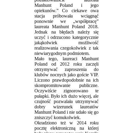
Manhunt Poland i jego
opiekunów.” Co ciekawe owa
stacja próbowała wciągnąć
ponownie we „współpracę”
laureata Manhunt Poland 2018.
Jednak na błędach należy się
uczyć i odrzucono kategorycznie
jakąkolwiek możliwość
realizowania czegokolwiek z tak
niewiarygodnym podmiotem.
Mało tego, laureaci Manhunt
Poland od 2012 roku zaczęli
otrzymywać zaproszenia do
klubów nocnych jako goście VIP.
Liczono prawdopodobnie na ich
skompromitowanie publiczne.
Oczywiście zignorowano te
pułapki. Było ich dużo więcej, ale
czujność pozwalała utrzymywać
dobry wizerunek laureatów
Manhunt Poland i nie udało się go
zniszczyć komukolwiek.
Okradziono też w 2014 roku
pocztę elektroniczną na której