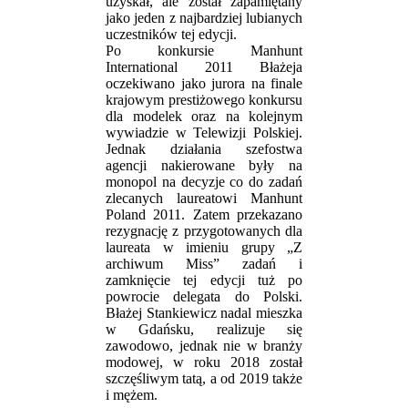
uzyskał, ale został zapamiętany
jako jeden z najbardziej lubianych
uczestników tej edycji.
Po konkursie Manhunt
International 2011 Błażeja
oczekiwano jako jurora na finale
krajowym prestiżowego konkursu
dla modelek oraz na kolejnym
wywiadzie w Telewizji Polskiej.
Jednak działania szefostwa
agencji nakierowane były na
monopol na decyzje co do zadań
zlecanych laureatowi Manhunt
Poland 2011. Zatem przekazano
rezygnację z przygotowanych dla
laureata w imieniu grupy „Z
archiwum Miss” zadań i
zamknięcie tej edycji tuż po
powrocie delegata do Polski.
Błażej Stankiewicz nadal mieszka
w Gdańsku, realizuje się
zawodowo, jednak nie w branży
modowej, w roku 2018 został
szczęśliwym tatą, a od 2019 także
i mężem.