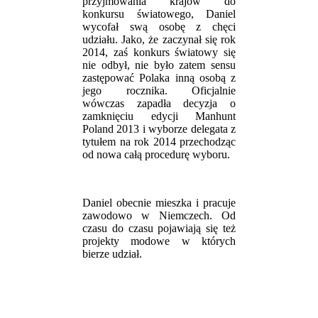
przyjmowania krajów do
konkursu światowego, Daniel
wycofał swą osobę z chęci
udziału. Jako, że zaczynał się rok
2014, zaś konkurs światowy się
nie odbył, nie było zatem sensu
zastępować Polaka inną osobą z
jego rocznika. Oficjalnie
wówczas zapadła decyzja o
zamknięciu edycji Manhunt
Poland 2013 i wyborze delegata z
tytułem na rok 2014 przechodząc
od nowa całą procedurę wyboru.
Daniel obecnie mieszka i pracuje
zawodowo w Niemczech. Od
czasu do czasu pojawiają się też
projekty modowe w których
bierze udział.