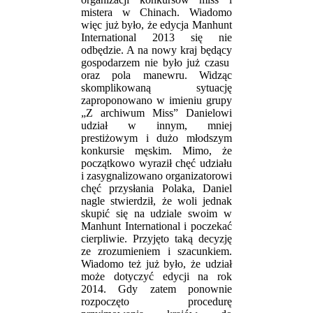
mistera w Chinach. Wiadomo
więc już było, że edycja Manhunt
International 2013 się nie
odbędzie. A na nowy kraj będący
gospodarzem nie było już czasu
oraz pola manewru. Widząc
skomplikowaną sytuację
zaproponowano w imieniu grupy
„Z archiwum Miss” Danielowi
udział w innym, mniej
prestiżowym i dużo młodszym
konkursie męskim. Mimo, że
początkowo wyraził chęć udziału
i zasygnalizowano organizatorowi
chęć przysłania Polaka, Daniel
nagle stwierdził, że woli jednak
skupić się na udziale swoim w
Manhunt International i poczekać
cierpliwie. Przyjęto taką decyzję
ze zrozumieniem i szacunkiem.
Wiadomo też już było, że udział
może dotyczyć edycji na rok
2014. Gdy zatem ponownie
rozpoczęto procedurę