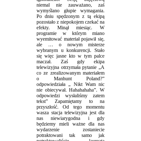
niemal nie zauważano, zaś
wymyślano głupie wymagania.
Po dniu spędzonym z tą ekipą
pozostało z niepokojem czekać na
efekty. Minął miesiąc. W
programie w którym miano
wyemitować materiał pojawił się,
ale … o nowym misterze
wybranym u konkurencji. Stało
się więc jasne kto w tym palce
maczał. Zaś gdy ekipa
telewizyjna otrzymała pytanie „A
co ze zrealizowanym materiałem
o Manhunt Poland?”
odpowiedziała „ Nikt Wam nic
nie obiecywał. Hahahahaha”. W
odpowiedzi wysłaliśmy zatem
tekst” Zapamiętamy to na
przyszłość. Od tego momentu
wasza stacja telewizyjna jest dla
nas niewiarygodna i gdy
będziemy mieli ważne dla nas
wydarzenie zostaniecie
potraktowani tak samo jak
potraktowaliście laureata