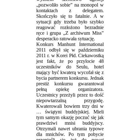
„pozwoliło sobie” na monopol w
kontaktach z delegatem.
Skończyło się to fatalnie. A w
sytuacji gdy trzeba było szybko
reagować rozłożono bezradnie
ręce i grupa „Z archiwum Miss”
desperacko ratowała sytuację.
Konkurs Manhunt International
2011 odbył się w październiku
2011 r. w Korei Płd. Ciekawostką
jest fakt, że po przylocie 48
uczestników do Seulu, hotel
mający być kwaterą wycofał się z
bycia partnerem konkursu. Jednak
prestiż konkursu gwarantował
pełną opiekę organizatora.
Uczestnicy przeżyli przez to dość
niepowtarzalną przygodę.
Kwaterowali bowiem trzy dni w
… świątyni buddyjskiej. Mieli
tym samym okazję poczuć się jak
prawdziwi mnisi buddyjscy.
Otrzymali nawet ubrania typowe
dla mnichów. Po tym pobycie
przenieśli się już do nowej