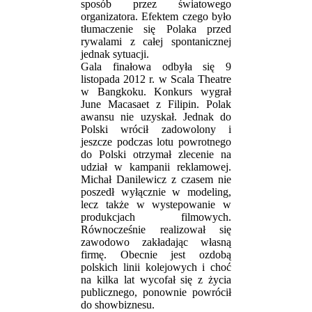
sposób przez światowego
organizatora. Efektem czego było
tłumaczenie się Polaka przed
rywalami z całej spontanicznej
jednak sytuacji.
Gala finałowa odbyła się 9
listopada 2012 r. w Scala Theatre
w Bangkoku. Konkurs wygrał
June Macasaet z Filipin. Polak
awansu nie uzyskał. Jednak do
Polski wrócił zadowolony i
jeszcze podczas lotu powrotnego
do Polski otrzymał zlecenie na
udział w kampanii reklamowej.
Michał Danilewicz z czasem nie
poszedł wyłącznie w modeling,
lecz także w wystepowanie w
produkcjach filmowych.
Równocześnie realizował się
zawodowo zakładając własną
firmę. Obecnie jest ozdobą
polskich linii kolejowych i choć
na kilka lat wycofał się z życia
publicznego, ponownie powrócił
do showbiznesu.