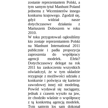
zostanie reprezentantem Polski, a
tym samym tytuł Manhunt Poland
jednemu z Wicemisterów innego
konkursu krajowego. Zgodził się,
gdyż widział nasze
dotychczasowe działania z
Mariuszem Doboszem w roku
2010.
W toku przygotowań ogłosiliśmy
kto zostaje reprezentantem Polski
na Manhunt International 2011
publicznie i padła propozycja
zaproszenia do współpracy
agencji modelek. Efekt?
Dotychczasowy delegat na rok
2011 ku zaskoczeniu wszystkich
oświadczył, że w tym układzie
rezygnuje z możliwości udziału z
konkursie i poświęca się karierze
zawodowej innej niż modeling.
Powód wydawał się naciągany,
jednak z czasem wyszło na jaw,
że chodziło właśnie o współpracę
z tą konkretną agencją modelek.
Tym samym los sam dokonał