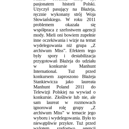
pasjonatem historii Polski.
Użyczył pasujący na Błażeja,
ręcznie wykonany strój Woja
Słowiańskiego. W roku 2011
problemem okazała się
współpraca z szefostwem agencji
mody. Mieli oni bowiem zupełnie
inne oczekiwania i wizje na temat
wydelegowania niż grupa „Z
archiwum Miss”. Efektem tego
były spory i destabilizacja
przygotowań Błażeja do udziału
w konkursie Manhunt
International. Tuż przed
konkursem zaproszono Błażeja
Stankiewicza jako laureata
Manhunt Poland 2011 do
Telewizji Polskiej na wywiad o
konkursie. Złośliwie lub nie, ale
sam laureat w rozmowach
ignorował rolę grupy „Z
archiwum Miss” w temacie jego
wyboru i wydelegowania. Było to
niewątpliwie przykre. Tuż przed
wylotem szefostwo agencji