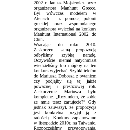
2002 r. Janusz Mojsiewicz przez
organizatora Manhunt Greece.
Był wówczas modelem w
Atenach i z pomocą polonii
greckiej oraz wspomnianego
organizatora wyjechał na konkurs
Manhunt International 2002 do
Chin.
Wracając do roku 2010.
Zaskoczeni samą propozycją
odbyliśmy szybką naradę.
Oczywiście niemal natychmiast
wiedzieliśmy kto mógłby na ten
konkurs wyjechać. Szybki telefon
do Mariusza Dobosza z pytaniem
czy podjąłby się tej jakże
poważnej i prestiżowej roli.
Zaskoczenie Mariusza było
kompletne. „Rozumiem, że sobie
ze mnie teraz żartujecie?” Gdy
jednak zauważył, że propozycja
jest konkretna przyjął ją z
radością. Konkurs zaplanowano
w listopadzie 2010r. na Tajwanie.
Rozpoczęliśmy przygotowania.