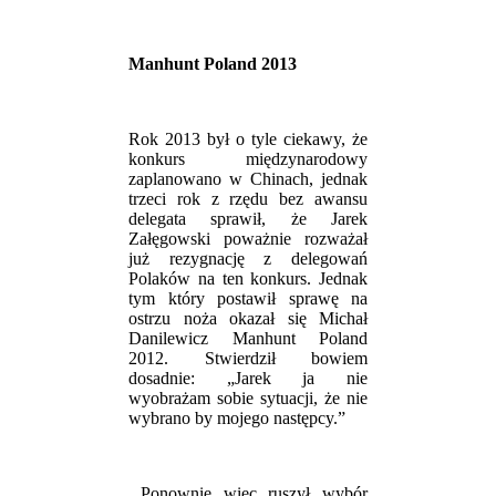
Manhunt Poland 2013
Rok 2013 był o tyle ciekawy, że
konkurs międzynarodowy
zaplanowano w Chinach, jednak
trzeci rok z rzędu bez awansu
delegata sprawił, że Jarek
Załęgowski poważnie rozważał
już rezygnację z delegowań
Polaków na ten konkurs. Jednak
tym który postawił sprawę na
ostrzu noża okazał się Michał
Danilewicz Manhunt Poland
2012. Stwierdził bowiem
dosadnie: „Jarek ja nie
wyobrażam sobie sytuacji, że nie
wybrano by mojego następcy.”
Ponownie więc ruszył wybór