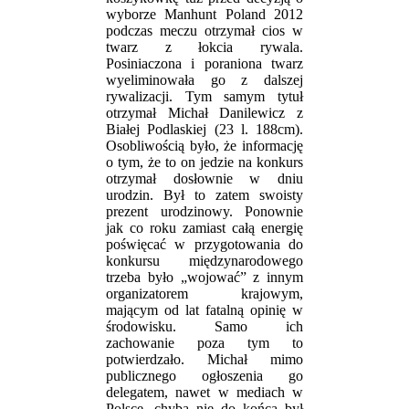
wyborze Manhunt Poland 2012
podczas meczu otrzymał cios w
twarz z łokcia rywala.
Posiniaczona i poraniona twarz
wyeliminowała go z dalszej
rywalizacji. Tym samym tytuł
otrzymał Michał Danilewicz z
Białej Podlaskiej (23 l. 188cm).
Osobliwością było, że informację
o tym, że to on jedzie na konkurs
otrzymał dosłownie w dniu
urodzin. Był to zatem swoisty
prezent urodzinowy. Ponownie
jak co roku zamiast całą energię
poświęcać w przygotowania do
konkursu międzynarodowego
trzeba było „wojować” z innym
organizatorem krajowym,
mającym od lat fatalną opinię w
środowisku. Samo ich
zachowanie poza tym to
potwierdzało. Michał mimo
publicznego ogłoszenia go
delegatem, nawet w mediach w
Polsce, chyba nie do końca był