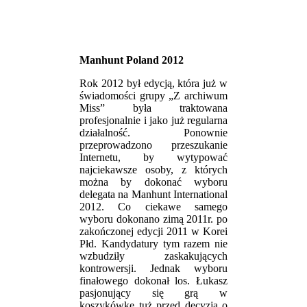
Manhunt Poland 2012
Rok 2012 był edycją, która już w
świadomości grupy „Z archiwum
Miss” była traktowana
profesjonalnie i jako już regularna
działalność. Ponownie
przeprowadzono przeszukanie
Internetu, by wytypować
najciekawsze osoby, z których
można by dokonać wyboru
delegata na Manhunt International
2012. Co ciekawe samego
wyboru dokonano zimą 2011r. po
zakończonej edycji 2011 w Korei
Płd. Kandydatury tym razem nie
wzbudziły zaskakujących
kontrowersji. Jednak wyboru
finałowego dokonał los. Łukasz
pasjonujący się grą w
koszykówkę tuż przed decyzją o