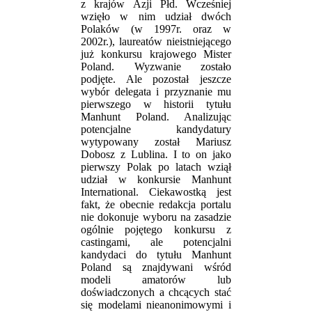
z krajów Azji Płd. Wcześniej
wzięło w nim udział dwóch
Polaków (w 1997r. oraz w
2002r.), laureatów nieistniejącego
już konkursu krajowego Mister
Poland. Wyzwanie zostało
podjęte. Ale pozostał jeszcze
wybór delegata i przyznanie mu
pierwszego w historii tytułu
Manhunt Poland. Analizując
potencjalne kandydatury
wytypowany został Mariusz
Dobosz z Lublina. I to on jako
pierwszy Polak po latach wziął
udział w konkursie Manhunt
International. Ciekawostką jest
fakt, że obecnie redakcja portalu
nie dokonuje wyboru na zasadzie
ogólnie pojętego konkursu z
castingami, ale potencjalni
kandydaci do tytułu Manhunt
Poland są znajdywani wśród
modeli amatorów lub
doświadczonych a chcących stać
się modelami nieanonimowymi i