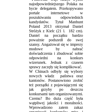
najodpowiedniejszego Polaka na
bycie delegatem. Przekopywano
portale internetowe w
poszukiwaniu odpowiednich
kandydatów. Tytuł Manhunt
Poland 2013 otrzymał Daniel
Stróżyk z Kielc (21 l.
182 cm).
Daniel na początku bardzo
poważnie podszedł do swej
szansy. Angażował się w imprezy
modowe by nabrać
doświadczenia i zbudować sobie
odpowiedni na konkurs
wizerunek. Jednak z czasem
sprawy zaczęły się komplikować.
W Chinach odbyły się wybory
nowych władz
państwa oraz
kantonów. Postanowiono zrobić
też porządki z pojawiającymi się
jak grzyby po deszczu
konkursami tam organizowanymi.
Czemu? Bo duża część była
wątpliwej jakości i moralności.
Wprowadzono zatem zakaz
organizacji konkursów miss i