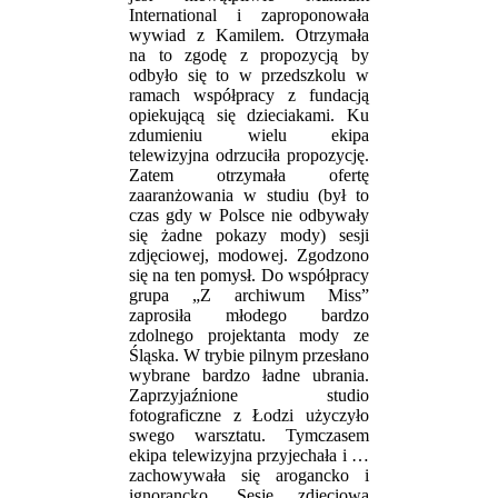
International i zaproponowała
wywiad z Kamilem. Otrzymała
na to zgodę z propozycją by
odbyło się to w przedszkolu w
ramach współpracy z fundacją
opiekującą się dzieciakami. Ku
zdumieniu wielu ekipa
telewizyjna odrzuciła propozycję.
Zatem otrzymała ofertę
zaaranżowania w studiu (był to
czas gdy w Polsce nie odbywały
się żadne pokazy mody) sesji
zdjęciowej, modowej. Zgodzono
się na ten pomysł. Do współpracy
grupa „Z archiwum Miss”
zaprosiła młodego bardzo
zdolnego projektanta mody ze
Śląska. W trybie pilnym przesłano
wybrane bardzo ładne ubrania.
Zaprzyjaźnione studio
fotograficzne z Łodzi użyczyło
swego warsztatu. Tymczasem
ekipa telewizyjna przyjechała i …
zachowywała się arogancko i
ignorancko. Sesję zdjęciową