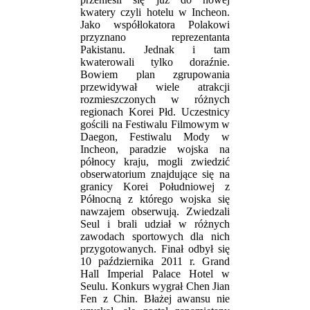
kwatery czyli hotelu w Incheon.
Jako współlokatora Polakowi
przyznano reprezentanta
Pakistanu. Jednak i tam
kwaterowali tylko doraźnie.
Bowiem plan zgrupowania
przewidywał wiele atrakcji
rozmieszczonych w różnych
regionach Korei Płd. Uczestnicy
gościli na Festiwalu Filmowym w
Daegon, Festiwalu Mody w
Incheon, paradzie wojska na
północy kraju, mogli zwiedzić
obserwatorium znajdujące się na
granicy Korei Południowej z
Północną z którego wojska się
nawzajem obserwują. Zwiedzali
Seul i brali udział w różnych
zawodach sportowych dla nich
przygotowanych. Finał odbył się
10 października 2011 r. Grand
Hall Imperial Palace Hotel w
Seulu. Konkurs wygrał Chen Jian
Fen z Chin. Błażej awansu nie