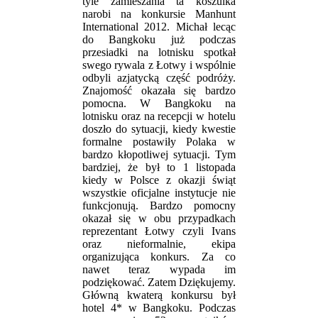
tyle zamieszania ta koszulka
narobi na konkursie Manhunt
International 2012. Michał lecąc
do Bangkoku już podczas
przesiadki na lotnisku spotkał
swego rywala z Łotwy i wspólnie
odbyli azjatycką część podróży.
Znajomość okazała się bardzo
pomocna. W Bangkoku na
lotnisku oraz na recepcji w hotelu
doszło do sytuacji, kiedy kwestie
formalne postawiły Polaka w
bardzo kłopotliwej sytuacji. Tym
bardziej, że był to 1 listopada
kiedy w Polsce z okazji świąt
wszystkie oficjalne instytucje nie
funkcjonują. Bardzo pomocny
okazał się w obu przypadkach
reprezentant Łotwy czyli Ivans
oraz nieformalnie, ekipa
organizująca konkurs. Za co
nawet teraz wypada im
podziękować. Zatem Dziękujemy.
Główną kwaterą konkursu był
hotel 4* w Bangkoku. Podczas