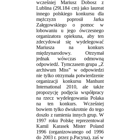
wcześniej Mariusz Dobosz z
Lublina (29l.184 cm) jako laureat
innego polskiego konkursu dla
mężczyzn poprosił Jarka
Załęgowskiego o pomoc w
lobowaniu u jego ówczesnego
organizatora opiekuna, aby ten
zdecydował się wydelegować
Mariusza na konkurs
międzynarodowy. Otrzymał
jednak wówczas odmowną
odpowiedź. Tymczasem grupa „Z
archiwum Miss” w odpowiedzi
nie tylko otrzymała potwierdzenie
organizacji konkursu Manhunt
International 2010, ale także
propozycję podjęcia współpracy
na rzecz wydelegowania Polaka
na ten konkurs. Wcześniej
bowiem tylko dwukrotnie do tego
doszło z ramienia innych grup. W
1997 roku Polskę reprezentował
Kamil Karasek Mister Poland
1996 (organizowanego od 1996
do 2003 r. przez p.Pacyna), zaś w