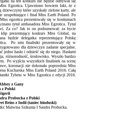
gatki na ten konkurs nie będzie odbywał się
 Miss Egzotica. Ujawniono bowiem fakt, że z
ą dziewczyny które uzyskały zielone karty, ale
 uzupełniające i finał Miss Earth Poland. Po
i Miss egzotica prezentowały się w kostiumach
znano tytuł ambasadora Miss Egzotica. Tytuł
wi. Za co? Jak to on podsumował: za bycie
lip prezentujący konkurs Miss Global, na
na będzie delegatka reprezentująca Polskę
otica. Po nim finalistki prezentowały się w
zygotowano dla dziewczyn zadanie specjalne.
ać jedno hasło i odnieść się do niego. Hasłami
acja, różnorodność, środowisko. Wyszło bardzo
m. Po wyjściu wszystkich finalistek na scenę
we, koronacji nie dokonała poprzednia Miss
lena Kucharska Miss Earth Poland 2016. Całą
tantki Tybetu w Miss Egzotica z edycji 2016.
.
 Abbey z Gany
 z Polski
igerii
ndra Probucka z Polski
et Beins z Indii (taniec hinduski)
stki: Malwina Szikunta I Sandra Probucka.