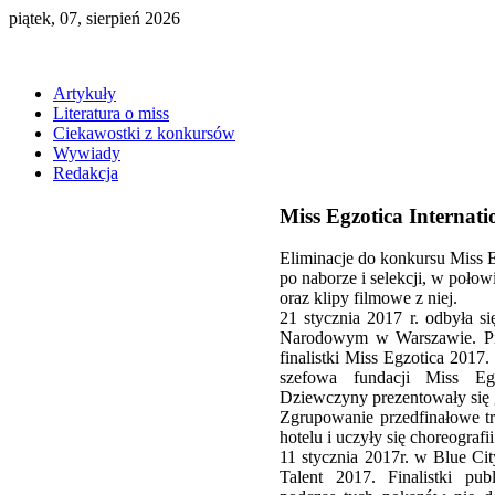
piątek, 07, sierpień 2026
Artykuły
Literatura o miss
Ciekawostki z konkursów
Wywiady
Redakcja
Miss Egzotica Internati
Eliminacje do konkursu Miss E
po naborze i selekcji, w połow
oraz klipy filmowe z niej.
21 stycznia 2017 r. odbyła s
Narodowym w Warszawie. Pier
finalistki Miss Egzotica 2017
szefowa fundacji Miss E
Dziewczyny prezentowały się 
Zgrupowanie przedfinałowe t
hotelu i uczyły się choreografii
11 stycznia 2017r. w Blue Ci
Talent 2017. Finalistki pub