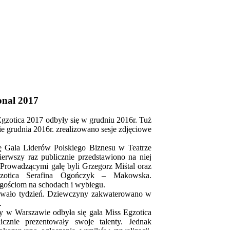
onal 2017
gzotica 2017 odbyły się w grudniu 2016r. Tuż
ie grudnia 2016r. zrealizowano sesje zdjęciowe
ię Gala Liderów Polskiego Biznesu w Teatrze
wszy raz publicznie przedstawiono na niej
. Prowadzącymi galę byli Grzegorz Miśtal oraz
gzotica Serafina Ogończyk – Makowska.
gościom na schodach i wybiegu.
rwało tydzień. Dziewczyny zakwaterowano w
.
ty w Warszawie odbyła się gala Miss Egzotica
licznie prezentowały swoje talenty. Jednak