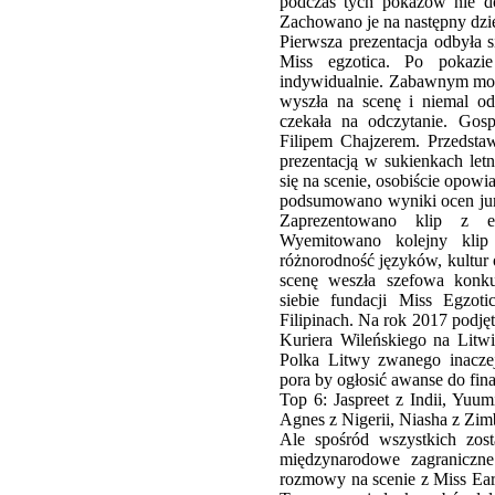
podczas tych pokazów nie d
Zachowano je na następny dzie
Pierwsza prezentacja odbyła 
Miss egzotica. Po pokaz
indywidualnie. Zabawnym mo
wyszła na scenę i niemal od
czekała na odczytanie. Go
Filipem Chajzerem. Przedsta
prezentacją w sukienkach let
się na scenie, osobiście opowia
podsumowano wyniki ocen jur
Zaprezentowano klip z efe
Wyemitowano kolejny klip
różnorodność języków, kultur
scenę weszła szefowa konku
siebie fundacji Miss Egzot
Filipinach. Na rok 2017 podję
Kuriera Wileńskiego na Litwie
Polka Litwy zwanego inaczej
pora by ogłosić awanse do fi
Top 6: Jaspreet z Indii, Yuum
Agnes z Nigerii, Niasha z Zi
Ale spośród wszystkich zost
międzynarodowe zagraniczn
rozmowy na scenie z Miss Ear