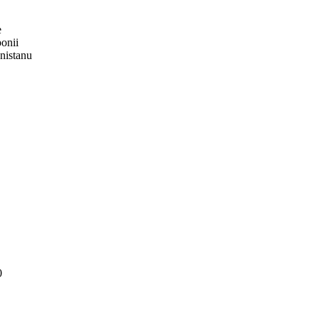
e
onii
nistanu
0