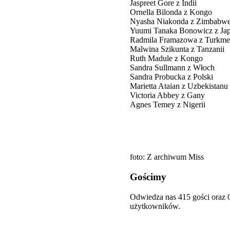
Jaspreet Gore z Indii
Ornella Bilonda z Kongo
Nyasha Niakonda z Zimbabw
Yuumi Tanaka Bonowicz z Jap
Radmila Framazowa z Turkme
Malwina Szikunta z Tanzanii
Ruth Madule z Kongo
Sandra Sullmann z Włoch
Sandra Probucka z Polski
Marietta Ataian z Uzbekistanu
Victoria Abbey z Gany
Agnes Temey z Nigerii
foto: Z archiwum Miss
Gościmy
Odwiedza nas 415 gości oraz 
użytkowników.