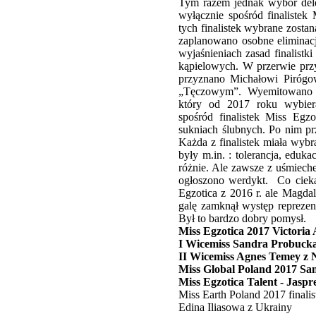
Tym razem jednak wybór dele
wyłącznie spośród finalistek
tych finalistek wybrane zostan
zaplanowano osobne eliminacje
wyjaśnieniach zasad finalistk
kąpielowych. W przerwie przy
przyznano Michałowi Pirógo
„Tęczowym”. Wyemitowano k
który od 2017 roku wybiera
spośród finalistek Miss Egz
sukniach ślubnych. Po nim pr
Każda z finalistek miała wybr
były m.in. : tolerancja, eduk
różnie. Ale zawsze z uśmieche
ogłoszono werdykt. Co cieka
Egzotica z 2016 r. ale Magda
galę zamknął występ reprezen
Był to bardzo dobry pomysł
Miss Egzotica 2017 Victoria
I Wicemiss Sandra Probucka
II Wicemiss Agnes Temey z N
Miss Global Poland 2017 Sa
Miss Egzotica Talent - Jaspre
Miss Earth Poland 2017 finali
Edina Iliasowa z Ukrainy