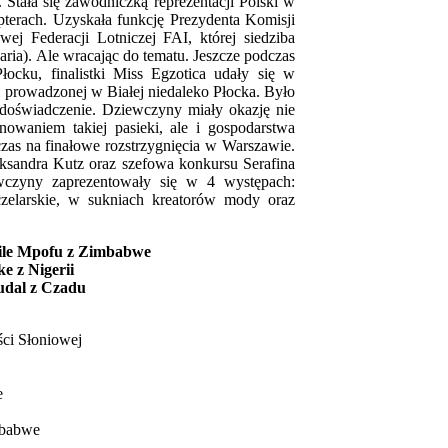
Stała się zawodniczką reprezentacji Polski w
kopterach. Uzyskała funkcję Prezydenta Komisji
j Federacji Lotniczej FAI, której siedziba
aria). Ale wracając do tematu. Jeszcze podczas
ocku, finalistki Miss Egzotica udały się w
ki prowadzonej w Białej niedaleko Płocka. Było
doświadczenie. Dziewczyny miały okazję nie
nowaniem takiej pasieki, ale i gospodarstwa
zas na finałowe rozstrzygnięcia w Warszawie.
ksandra Kutz oraz szefowa konkursu Serafina
zyny zaprezentowały się w 4 występach:
zelarskie, w sukniach kreatorów mody oraz
bile Mpofu z Zimbabwe
e z Nigerii
udal z Czadu
ci Słoniowej
e
mbabwe