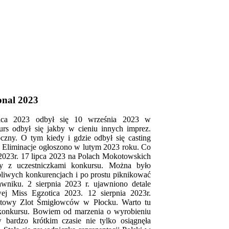
onal 2023
tica 2023 odbył się 10 września 2023 w
s odbył się jakby w cieniu innych imprez.
czny. O tym kiedy i gdzie odbył się casting
. Eliminacje ogłoszono w lutym 2023 roku. Co
 2023r. 17 lipca 2023 na Polach Mokotowskich
ny z uczestniczkami konkursu. Można było
liwych konkurencjach i po prostu piknikować
wniku. 2 sierpnia 2023 r. ujawniono detale
wej Miss Egzotica 2023. 12 sierpnia 2023r.
iatowy Zlot Śmigłowców w Płocku. Warto tu
konkursu. Bowiem od marzenia o wyrobieniu
 w bardzo krótkim czasie nie tylko osiągnęła