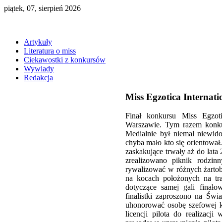
piątek, 07, sierpień 2026
Artykuły
Literatura o miss
Ciekawostki z konkursów
Wywiady
Redakcja
Miss Egzotica Internati
Finał konkursu Miss Egzo
Warszawie. Tym razem konkur
Medialnie był niemal niewido
chyba mało kto się orientował
zaskakujące trwały aż do lata
zrealizowano piknik rodzin
rywalizować w różnych żartob
na kocach położonych na tra
dotyczące samej gali finało
finalistki zaproszono na Św
uhonorować osobę szefowej 
licencji pilota do realizacji