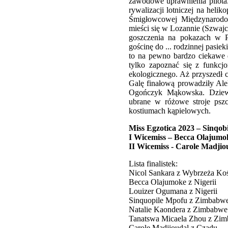
zawodowe uprawnienia pilota. 
rywalizacji lotniczej na heli
Śmigłowcowej Międzynarodowe
mieści się w Lozannie (Szwajc
goszczenia na pokazach w Pł
gościnę do ... rodzinnej pasie
to na pewno bardzo ciekawe 
tylko zapoznać się z funkcjo
ekologicznego. Aż przyszedł c
Galę finałową prowadziły Ale
Ogończyk Mąkowska. Dziewc
ubrane w różowe stroje pszc
kostiumach kąpielowych.
Miss Egzotica 2023 – Sinqo
I Wicemiss – Becca Olajumok
II Wicemiss - Carole Madjio
Lista finalistek:
Nicol Sankara z Wybrzeża Koś
Becca Olajumoke z Nigerii
Louizer Ogumana z Nigerii
Sinquopile Mpofu z Zimbabw
Natalie Kaondera z Zimbabwe
Tanatswa Micaela Zhou z Zi
Carole Madjioudal z Czadu