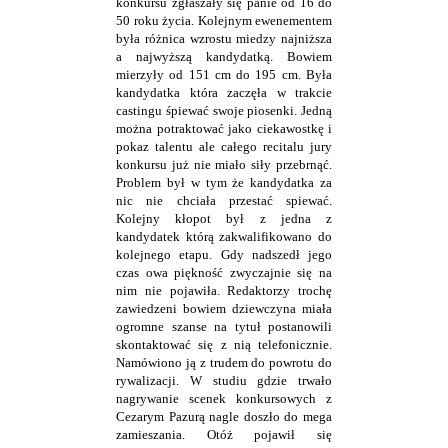
konkursu zgłaszały się panie od 16 do
50 roku życia. Kolejnym ewenementem
była różnica wzrostu miedzy najniższa
a najwyższą kandydatką. Bowiem
mierzyły od 151 cm do 195 cm. Była
kandydatka która zaczęła w trakcie
castingu śpiewać swoje piosenki. Jedną
można potraktować jako ciekawostkę i
pokaz talentu ale całego recitalu jury
konkursu już nie miało siły przebrnąć.
Problem był w tym że kandydatka za
nic nie chciała przestać spiewać.
Kolejny kłopot był z jedna z
kandydatek którą zakwalifikowano do
kolejnego etapu. Gdy nadszedł jego
czas owa piękność zwyczajnie się na
nim nie pojawiła. Redaktorzy trochę
zawiedzeni bowiem dziewczyna miała
ogromne szanse na tytuł postanowili
skontaktować się z nią telefonicznie.
Namówiono ją z trudem do powrotu do
rywalizacji. W studiu gdzie trwało
nagrywanie scenek konkursowych z
Cezarym Pazurą nagle doszło do mega
zamieszania. Otóż pojawił się