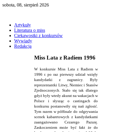
sobota, 08, sierpień 2026
Artykuły
Literatura o miss
Ciekawostki z konkursów
Wywiady
Redakcja
Miss Lata z Radiem 1996
W konkursie Miss Lata z Radiem w
1996 r. po raz pierwszy udział wzięły
kandydatki z zagranicy. Były
reprezentantki Litwy, Niemiec i Stanów
Zjednoczonych. Stało się tak dlatego
gdyż były wtedy akurat na wakacjach w
Polsce i słysząc o castingach do
konkursu postanowiły się nań zgłosić.
Tym razem w półfinale do odgrywania
scenek kabaretowych z kandydatkami
zaangażowano Cezarego Pazurę.
Zaskoczeniem może być fakt że do