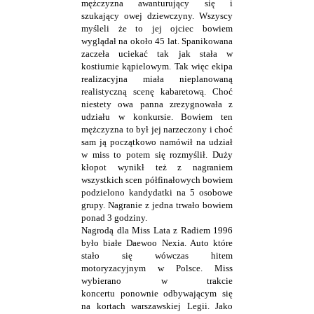
mężczyzna awanturujący się i
szukający owej dziewczyny. Wszyscy
myśleli że to jej ojciec bowiem
wyglądał na około 45 lat. Spanikowana
zaczeła uciekać tak jak stała w
kostiumie kąpielowym. Tak więc ekipa
realizacyjna miała nieplanowaną
realistyczną scenę kabaretową. Choć
niestety owa panna zrezygnowała z
udziału w konkursie. Bowiem ten
mężczyzna to był jej narzeczony i choć
sam ją początkowo namówił na udział
w miss to potem się rozmyślił. Duży
kłopot wynikł też z nagraniem
wszystkich scen półfinałowych bowiem
podzielono kandydatki na 5 osobowe
grupy. Nagranie z jedna trwało bowiem
ponad 3 godziny.
Nagrodą dla Miss Lata z Radiem 1996
było białe Daewoo Nexia. Auto które
stało się wówczas hitem
motoryzacyjnym w Polsce. Miss
wybierano w trakcie
koncertu ponownie odbywającym się
na kortach warszawskiej Legii. Jako