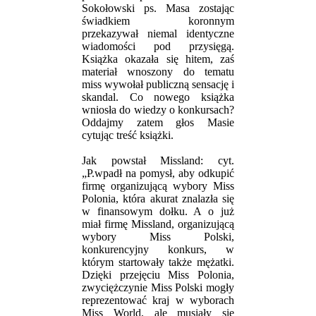
Sokołowski ps. Masa zostając
świadkiem koronnym
przekazywał niemal identyczne
wiadomości pod przysięgą.
Książka okazała się hitem, zaś
materiał wnoszony do tematu
miss wywołał publiczną sensację i
skandal. Co nowego książka
wniosła do wiedzy o konkursach?
Oddajmy zatem głos Masie
cytując treść książki.
Jak powstał Missland: cyt.
„P.wpadł na pomysł, aby odkupić
firmę organizującą wybory Miss
Polonia, która akurat znalazła się
w finansowym dołku. A o już
miał firmę Missland, organizującą
wybory Miss Polski,
konkurencyjny konkurs, w
którym startowały także mężatki.
Dzięki przejęciu Miss Polonia,
zwyciężczynie Miss Polski mogły
reprezentować kraj w wyborach
Miss World, ale musiały się