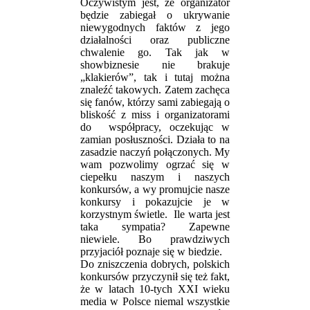
Oczywistym jest, że organizator
będzie zabiegał o ukrywanie
niewygodnych faktów z jego
działalności oraz publiczne
chwalenie go. Tak jak w
showbiznesie nie brakuje
„klakierów”, tak i tutaj można
znaleźć takowych. Zatem zachęca
się fanów, którzy sami zabiegają o
bliskość z miss i organizatorami
do współpracy, oczekując w
zamian posłuszności. Działa to na
zasadzie naczyń połączonych. My
wam pozwolimy ogrzać się w
ciepełku naszym i naszych
konkursów, a wy promujcie nasze
konkursy i pokazujcie je w
korzystnym świetle. Ile warta jest
taka sympatia? Zapewne
niewiele. Bo prawdziwych
przyjaciół poznaje się w biedzie.
Do zniszczenia dobrych, polskich
konkursów przyczynił się też fakt,
że w latach 10-tych XXI wieku
media w Polsce niemal wszystkie