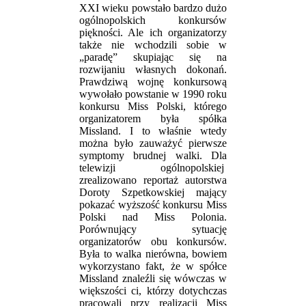
XXI wieku powstało bardzo dużo
ogólnopolskich konkursów
piękności. Ale ich organizatorzy
także nie wchodzili sobie w
„paradę” skupiając się na
rozwijaniu własnych dokonań.
Prawdziwą wojnę konkursową
wywołało powstanie w 1990 roku
konkursu Miss Polski, którego
organizatorem była spółka
Missland. I to właśnie wtedy
można było zauważyć pierwsze
symptomy brudnej walki. Dla
telewizji ogólnopolskiej
zrealizowano reportaż autorstwa
Doroty Szpetkowskiej mający
pokazać wyższość konkursu Miss
Polski nad Miss Polonia.
Porównujący sytuację
organizatorów obu konkursów.
Była to walka nierówna, bowiem
wykorzystano fakt, że w spółce
Missland znaleźli się wówczas w
większości ci, którzy dotychczas
pracowali przy realizacji Miss