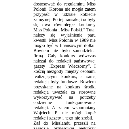
dostosować do regulaminu Miss
Polonii. Korona nie mogła zatem
przypaść w udziale kobiecie
zamężnej. Po tej transakcji odbyły
się dwa równoległe konkursy
Miss Polonia i Miss Polski.” Tutaj
należy się wyjaśnienie paru
kwestii. Miss Polonia w 1989 nie
mogło być w finansowym dołku.
Bowiem nie było samodzielną
firmą. Cały konkurs wówczas
należał do redakcji państwowej
gazety „Express Wieczorny”. I
kością niezgody między osobami
realizującymi konkurs, a samą
redakcją były fundusze. Bowiem
pozyskane na konkurs środki
redakcja uważała za stosowne
wykorzystywać na potrzeby
codzienne funkcjonowania
redakcji. A zatem wspomniany
Wojciech P. nie mógł kupić
redakcji gazety i tego nie zrobił. .
Zaś do Misslandu przeszli na
zasadzie biznesowej niektórzy