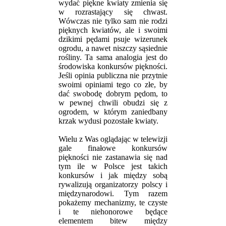
wydać piękne kwiaty zmienia się
w rozrastający się chwast.
Wówczas nie tylko sam nie rodzi
pięknych kwiatów, ale i swoimi
dzikimi pędami psuje wizerunek
ogrodu, a nawet niszczy sąsiednie
rośliny. Ta sama analogia jest do
środowiska konkursów piękności.
Jeśli opinia publiczna nie przytnie
swoimi opiniami tego co złe, by
dać swobodę dobrym pędom, to
w pewnej chwili obudzi się z
ogrodem, w którym zaniedbany
krzak wydusi pozostałe kwiaty.
Wielu z Was oglądając w telewizji
gale finałowe konkursów
piękności nie zastanawia się nad
tym ile w Polsce jest takich
konkursów i jak między sobą
rywalizują organizatorzy polscy i
międzynarodowi. Tym razem
pokażemy mechanizmy, te czyste
i te niehonorowe będące
elementem bitew między