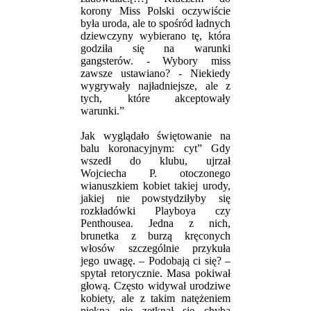
korony Miss Polski oczywiście
była uroda, ale to spośród ładnych
dziewczyny wybierano tę, która
godziła się na warunki
gangsterów. - Wybory miss
zawsze ustawiano? - Niekiedy
wygrywały najładniejsze, ale z
tych, które akceptowały
warunki.”
Jak wyglądało świętowanie na
balu koronacyjnym: cyt” Gdy
wszedł do klubu, ujrzał
Wojciecha P. otoczonego
wianuszkiem kobiet takiej urody,
jakiej nie powstydziłyby się
rozkładówki Playboya czy
Penthousea. Jedna z nich,
brunetka z burzą kręconych
włosów szczególnie przykuła
jego uwagę. – Podobają ci się? –
spytał retorycznie. Masa pokiwał
głową. Często widywał urodziwe
kobiety, ale z takim natężeniem
piękna nie zetknął się chyba