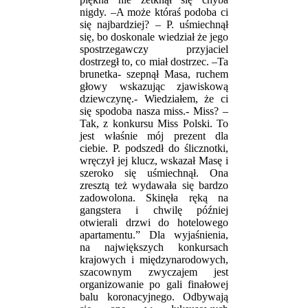
nigdy. –A może któraś podoba ci
się najbardziej? – P. uśmiechnął
się, bo doskonale wiedział że jego
spostrzegawczy przyjaciel
dostrzegł to, co miał dostrzec. –Ta
brunetka- szepnął Masa, ruchem
głowy wskazując zjawiskową
dziewczynę.- Wiedziałem, że ci
się spodoba nasza miss.- Miss? –
Tak, z konkursu Miss Polski. To
jest właśnie mój prezent dla
ciebie. P. podszedł do ślicznotki,
wręczył jej klucz, wskazał Masę i
szeroko się uśmiechnął. Ona
zresztą też wydawała się bardzo
zadowolona. Skinęła ręką na
gangstera i chwilę później
otwierali drzwi do hotelowego
apartamentu.” Dla wyjaśnienia,
na największych konkursach
krajowych i międzynarodowych,
szacownym zwyczajem jest
organizowanie po gali finałowej
balu koronacyjnego. Odbywają