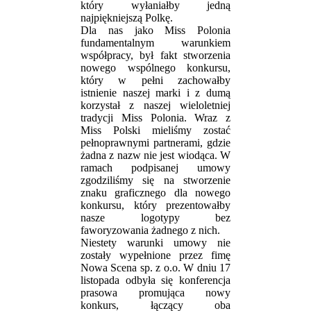
który wyłaniałby jedną
najpiękniejszą Polkę.
Dla nas jako Miss Polonia
fundamentalnym warunkiem
współpracy, był fakt stworzenia
nowego wspólnego konkursu,
który w pełni zachowałby
istnienie naszej marki i z dumą
korzystał z naszej wieloletniej
tradycji Miss Polonia. Wraz z
Miss Polski mieliśmy zostać
pełnoprawnymi partnerami, gdzie
żadna z nazw nie jest wiodąca. W
ramach podpisanej umowy
zgodziliśmy się na stworzenie
znaku graficznego dla nowego
konkursu, który prezentowałby
nasze logotypy bez
faworyzowania żadnego z nich.
Niestety warunki umowy nie
zostały wypełnione przez fimę
Nowa Scena sp. z o.o. W dniu 17
listopada odbyła się konferencja
prasowa promująca nowy
konkurs, łączący oba