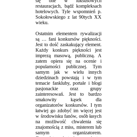
się one w luksusowych
restauracjach, bądź kompleksach
hotelowych. Tyle wspomnień p.
Sokołowskiego z lat 90tych XX
wieku.
Ostatnim elementem rywalizacji
są … fani konkursów piękności.
Jest to dość zaskakujący element.
Każdy konkurs piękności jest
imprezą masową, publiczną. A
zatem opiera się na ocenie i
popularności publicznej. Tym
samym jak w wielu innych
dziedzinach powstają i w tym
temacie fankluby, portale i blogi
pasjonackie oraz grupy
zainteresowań. Jest to bardzo
smakowity kąsek dla
organizatorów konkursów. I tym
łatwiej go zdobyć im więcej jest
w środowisku fanów, osób łasych
na możliwość chwalenia się
znajomością z miss, misterem lub
samym organizatorem.