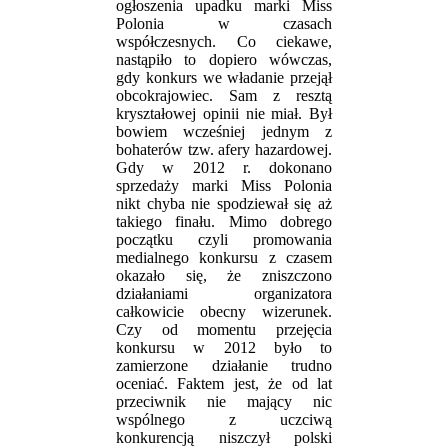
ogłoszenia upadku marki Miss
Polonia w czasach
współczesnych. Co ciekawe,
nastąpiło to dopiero wówczas,
gdy konkurs we władanie przejął
obcokrajowiec. Sam z resztą
kryształowej opinii nie miał. Był
bowiem wcześniej jednym z
bohaterów tzw. afery hazardowej.
Gdy w 2012 r. dokonano
sprzedaży marki Miss Polonia
nikt chyba nie spodziewał się aż
takiego finału. Mimo dobrego
początku czyli promowania
medialnego konkursu z czasem
okazało się, że zniszczono
działaniami organizatora
całkowicie obecny wizerunek.
Czy od momentu przejęcia
konkursu w 2012 było to
zamierzone działanie trudno
oceniać. Faktem jest, że od lat
przeciwnik nie mający nic
wspólnego z uczciwą
konkurencją niszczył polski