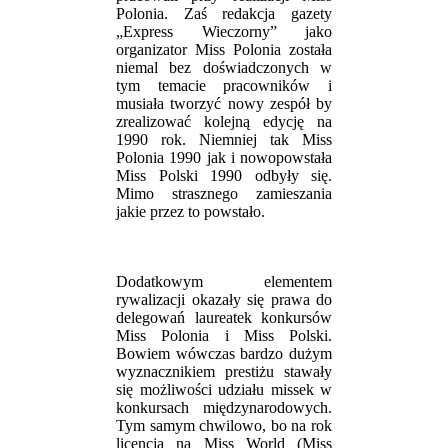
Polonia. Zaś redakcja gazety
„Express Wieczorny” jako
organizator Miss Polonia została
niemal bez doświadczonych w
tym temacie pracowników i
musiała tworzyć nowy zespół by
zrealizować kolejną edycję na
1990 rok. Niemniej tak Miss
Polonia 1990 jak i nowopowstała
Miss Polski 1990 odbyły się.
Mimo strasznego zamieszania
jakie przez to powstało.
Dodatkowym elementem
rywalizacji okazały się prawa do
delegowań laureatek konkursów
Miss Polonia i Miss Polski.
Bowiem wówczas bardzo dużym
wyznacznikiem prestiżu stawały
się możliwości udziału missek w
konkursach międzynarodowych.
Tym samym chwilowo, bo na rok
licencja na Miss World (Miss