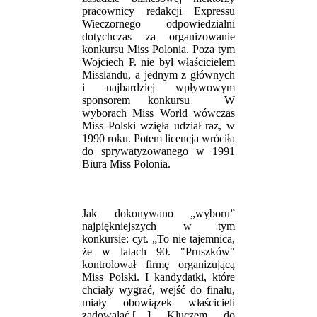
pracownicy redakcji Expressu
Wieczornego odpowiedzialni
dotychczas za organizowanie
konkursu Miss Polonia. Poza tym
Wojciech P. nie był właścicielem
Misslandu, a jednym z głównych
i najbardziej wpływowym
sponsorem konkursu W
wyborach Miss World wówczas
Miss Polski wzięła udział raz, w
1990 roku. Potem licencja wróciła
do sprywatyzowanego w 1991
Biura Miss Polonia.
Jak dokonywano „wyboru”
najpiękniejszych w tym
konkursie: cyt. „To nie tajemnica,
że w latach 90. "Pruszków"
kontrolował firmę organizującą
Miss Polski. I kandydatki, które
chciały wygrać, wejść do finału,
miały obowiązek właścicieli
zadowalać.[…] Kluczem do