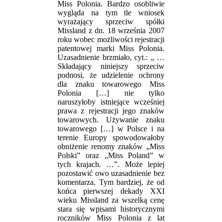
Miss Polonia. Bardzo osobliwie
wygląda na tym tle wniosek
wyrażający sprzeciw spółki
Missland z dn. 18 września 2007
roku wobec możliwości rejestracji
patentowej marki Miss Polonia.
Uzasadnienie brzmiało, cyt.: „ …
Składający niniejszy sprzeciw
podnosi, że udzielenie ochrony
dla znaku towarowego Miss
Polonia […] nie tylko
naruszyłoby istniejące wcześniej
prawa z rejestracji jego znaków
towarowych. Używanie znaku
towarowego […] w Polsce i na
terenie Europy spowodowałoby
obniżenie renomy znaków „Miss
Polski” oraz „Miss Poland” w
tych krajach. …”. Może lepiej
pozostawić owo uzasadnienie bez
komentarza. Tym bardziej, że od
końca pierwszej dekady XXI
wieku Missland za wszelką cenę
stara się wpisami historycznymi
roczników Miss Polonia z lat