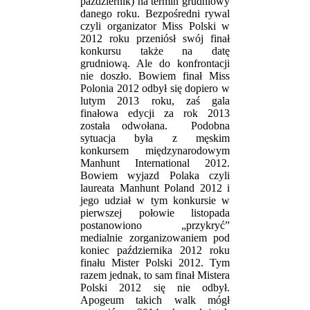
październik) na termin grudniowy
danego roku. Bezpośredni rywal
czyli organizator Miss Polski w
2012 roku przeniósł swój finał
konkursu także na datę
grudniową. Ale do konfrontacji
nie doszło. Bowiem finał Miss
Polonia 2012 odbył się dopiero w
lutym 2013 roku, zaś gala
finałowa edycji za rok 2013
została odwołana. Podobna
sytuacja była z męskim
konkursem międzynarodowym
Manhunt International 2012.
Bowiem wyjazd Polaka czyli
laureata Manhunt Poland 2012 i
jego udział w tym konkursie w
pierwszej połowie listopada
postanowiono „przykryć”
medialnie zorganizowaniem pod
koniec października 2012 roku
finału Mister Polski 2012. Tym
razem jednak, to sam finał Mistera
Polski 2012 się nie odbył.
Apogeum takich walk mógł