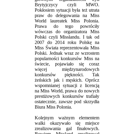
Brytyjczycy czyli MWO.
Pokłosiem sytuacji była też utrata
praw do delegowania na Miss
World laureatek Miss Polonia.
Prawa do tego powróciły
wówczas do organizatora Miss
Polski czyli Misslandu. I tak od
2007 do 2014 roku Polskę na
Miss Świata reprezentowała Miss
Polski. Jednak wraz ze wzrostem
popularności konkursów Miss na
świecie, pojawiało się coraz
więcej międzynarodowych
konkursów piękności. Tak
żeńskich jak i męskich. Oprócz
wspomnianej sytuacji z licencją
na Miss World, prawa do nowych
prestiżowych konkursów trafiały
ostatecznie, zawsze pod skrzydła
Biura Miss Polonia.
Kolejnym ważnym elementem
walki okazywało się miejsce
zrealizowania gal finałowych.
Bowiem Missland zrealizował