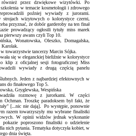
e również przez dzwiękowe wizytówki. Po
szkolenia w temacie kosmetologii i zdrowego
zeprowadzili poźniej wywiady z jurorami.
w strojach wizytowych o kolorystyce czerni,
zeba przyznać, że dobór garderoby na ten finał
azie prowadzący ogłosili tytuły miss marek
na pierwszy awans czyli Top 10.
ińska, Wonatowska, Oleszko, Domagalska,
, Karolak.
ł w towarzystwie tancerzy Marcin Sójka.
wała się w eleganckiej bieliźnie w kolorystyce
 klip z oficjalnej sesji fotograficznej Miss
rowadzili wywiady z drugą częścią panelu
ślubnych. Jeden z najbardziej efektownych w
wans do finałowego Top 5.
towska, Gryglewska, Wespińska
owadziła rozmowę z jurorkami. W części
ian Ochman. Troszkę paradoksem był fakt, że
uły" [...nic nie dają]. Po występie, ponownie
tym razem towarzyszyły mu wybrane finalistki
lowych. W opinii widzów jednak wykonanie
 pokazie poproszono finalistki o udzielenie
a nich pytania. Tematyka dotyczyła kobiet, w
 tego dnia święta.