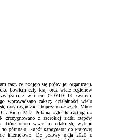
am fakt, że podjęto się próby jej organizacji.
oku bowiem cały kraj oraz wiele regionów
ha związana z wirusem COVID 19 zwanym
go wprowadzano zakazy działalności wielu
 się oraz organizacji imprez masowych. Mimo
r. Biuro Miss Polonia ogłosiło casting do
k zrezygnowano z szerokiej siatki etapów
lne które mimo wszystko udało się wybrać
 do półfinału. Nabór kandydatur do krajowej
znie internetowo. Do połowy maja 2020 r.