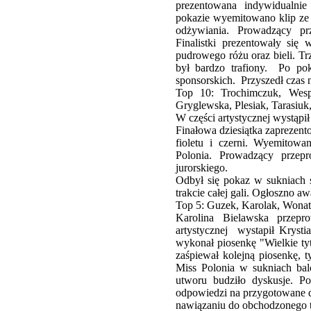
prezentowana indywidualni
pokazie wyemitowano klip ze 
odżywiania. Prowadzący pr
Finalistki prezentowały się 
pudrowego różu oraz bieli. Tr
był bardzo trafiony. Po pok
sponsorskich. Przyszedł czas 
Top 10: Trochimczuk, Wesp
Gryglewska, Plesiak, Tarasiuk
W części artystycznej wystąpi
Finałowa dziesiątka zaprezento
fioletu i czerni. Wyemitowano
Polonia. Prowadzący przep
jurorskiego.
Odbył się pokaz w sukniach 
trakcie całej gali. Ogłoszno a
Top 5: Guzek, Karolak, Wona
Karolina Bielawska przepr
artystycznej wystapił Kryst
wykonał piosenkę "Wielkie tyt
zaśpiewał kolejną piosenkę, 
Miss Polonia w sukniach ba
utworu budziło dyskusje. Po
odpowiedzi na przygotowane dl
nawiązaniu do obchodzonego