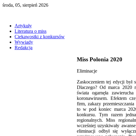
środa, 05, sierpień 2026
Artykuły
Literatura o miss
Ciekawostki z konkursów
Wywiady
Redakcja
Miss Polonia 2020
Eliminacje
Zaskoczeniem tej edycji był s
Dlaczego? Od marca 2020 r
świata ogarnęła zawieruc
koronawirusem. Efektem cze
firm, zakazy przemieszczania
to w pod koniec marca 2020 
konkursu. Tym razem jedna
regionalnych. Miss regiona
wcześniej uzyskiwały awanse
eliminacji odbył się wyłąc