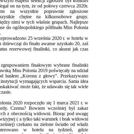
rwszym etapem selekcji zgłoszeń był konkurs
egał on na tym, że od połowy czerwca 2020r.
ms na wszystkie poprawnie zgłoszone
wszystkie chętne na kilkuosobowe grupy.
iędzy nimi w tych właśnie grupach. Najlepsze
se do ogólnopolskiego półfinału Miss Polonia
o.
rzeprowadzono 25 września 2020 r. w hotelu w
dziewcząt do finału awanse uzyskało 20, zaś
tus rezerwowej finalistki, co akurat jak czas
 zgrupowaniem finałowym wybrane finalistki
awską Miss Polonia 2019 poświęcały na udział
od hasłem „Korona z głowy”. Przekazywano
 instytucji wymagających wsparcia. Sama idea
 Zaskakiwać może fakt, że udawało się tak wiele
czasie.
lonia 2020 rozpoczęło się 1 marca 2021 r. w
tedy. Czemu? Bowiem wcześniej był zakaz
ch z obecnością widowni. Biorąc pod uwagę
lewizyjnej ( a tylko taki warunek i brak widowni
cześniej) czekano na zielone światło od władz
aterowano w hotelu na tydzień, gdzie