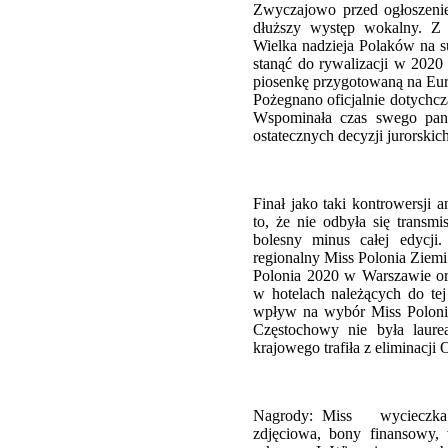
Zwyczajowo przed ogłoszeni
dłuższy występ wokalny. Z m
Wielka nadzieja Polaków na su
stanąć do rywalizacji w 2020 
piosenkę przygotowaną na Eur
Pożegnano oficjalnie dotychc
Wspominała czas swego pano
ostatecznych decyzji jurorski
Finał jako taki kontrowersji 
to, że nie odbyła się transm
bolesny minus całej edycji.
regionalny Miss Polonia Ziemi
Polonia 2020 w Warszawie or
w hotelach należących do tej 
wpływ na wybór Miss Polonia
Częstochowy nie była laure
krajowego trafiła z eliminacji
Nagrody: Miss wycieczka ma
zdjęciowa, bony finansowy,