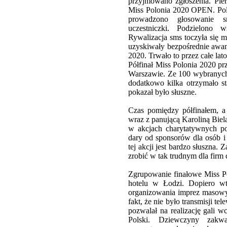
przyjmowano zgłoszenia. Pie
Miss Polonia 2020 OPEN. Pol
prowadzono głosowanie s
uczestniczki. Podzielono 
Rywalizacja sms toczyła się m
uzyskiwały bezpośrednie awan
2020. Trwało to przez całe lat
Półfinał Miss Polonia 2020 p
Warszawie. Ze 100 wybranych 
dodatkowo kilka otrzymało sta
pokazał było słuszne.
Czas pomiędzy półfinałem, a
wraz z panującą Karoliną Biel
w akcjach charytatywnych p
dary od sponsorów dla osób i
tej akcji jest bardzo słuszna.
zrobić w tak trudnym dla firm 
Zgrupowanie finałowe Miss Po
hotelu w Łodzi. Dopiero w
organizowania imprez masowy
fakt, że nie było transmisji te
pozwalał na realizację gali w
Polski. Dziewczyny zakw