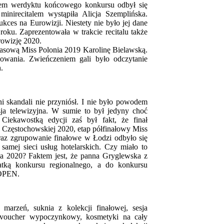
em werdyktu końcowego konkursu odbył się
inirecitalem wystąpiła Alicja Szemplińska.
kces na Eurowizji. Niestety nie było jej dane
roku. Zaprezentowała w trakcie recitalu także
owizję 2020.
zasową Miss Polonia 2019 Karolinę Bielawską.
wania. Zwieńczeniem gali było odczytanie
ch.
ani skandali nie przyniósł. I nie było powodem
isja telewizyjna. W sumie to był jedyny choć
 Ciekawostką edycji zaś był fakt, że finał
 Częstochowskiej 2020, etap półfinałowy Miss
az zgrupowanie finałowe w Łodzi odbyło się
samej sieci usług hotelarskich. Czy miało to
 2020? Faktem jest, że panna Gryglewska z
atką konkursu regionalnego, a do konkursu
 OPEN.
rzeń, suknia z kolekcji finałowej, sesja
 voucher wypoczynkowy, kosmetyki na cały