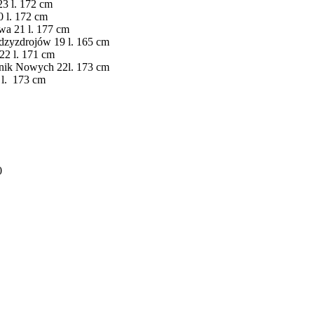
23 l. 172 cm
0 l. 172 cm
wa 21 l. 177 cm
dzyzdrojów 19 l. 165 cm
22 l. 171 cm
nik Nowych 22l. 173 cm
 l. 173 cm
0