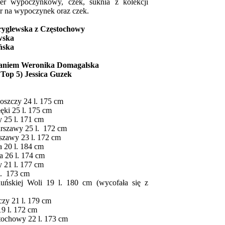
wypoczynkowy, czek, suknia z kolekcji
er na wypoczynek oraz czek.
Gryglewska z Częstochowy
wska
ńska
słaniem Weronika Domagalska
 Top 5) Jessica Guzek
oszczy 24 l. 175 cm
ęki 25 l. 175 cm
 25 l. 171 cm
rszawy 25 l. 172 cm
szawy 23 l. 172 cm
 20 l. 184 cm
a 26 l. 174 cm
y 21 l. 177 cm
 l. 173 cm
uńskiej Woli 19 l. 180 cm (wycofała się z
zy 21 l. 179 cm
19 l. 172 cm
stochowy 22 l. 173 cm