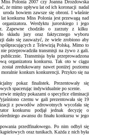
a Miss Polonia 2007 czy Joanna Drozdowska
ć, że mimo upływu lat od ich koronacji nadal
 uroda bowiem zawsze się obroni. I właśnie
 lat konkursu Miss Polonia jest przewagą nad
 organizatora. Werdyktu jurorskiego i jego
usz. Zapewne chodziło o zarzuty z kilku
do składu jury oraz faktycznego wyboru
ji dało się zauważyć, że wiele zrobiono aby
współpracujących z Telewizją Polską. Mimo to
 nie przeprowadziła transmisji na żywo z gali.
publicznie. Transmisja była przeprowadzona
tową organizatora konkursu. Tak oto w ciągu
 został zredukowany nawet poniżej poziomu
moralnie konkurs konkurencji. Przykro się na
jalny pokaz finalistek. Prezentowały się
lowych spacerując indywidualnie po scenie.
rwie między pokazami o specyfice eliminacji
Wyjaśniono czemu w gali prezentowała się 19
lizacji z powodów zdrowotnych wycofała się
izator konkursu podjął jednak decyzję o
ośredniego awansu do finału konkursu w jego
powania przedfinałowego. Po nim odbył się
 kąpielowych oraz tunikach. Każda z nich była