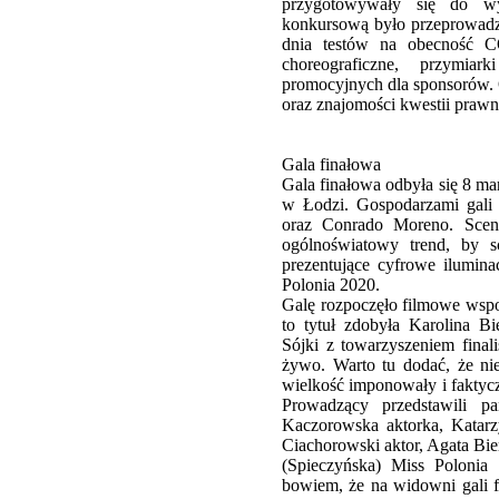
przygotowywały się do wy
konkursową było przeprowadz
dnia testów na obecność C
choreograficzne, przymiar
promocyjnych dla sponsorów. O
oraz znajomości kwestii praw
Gala finałowa
Gala finałowa odbyła się 8 ma
w Łodzi. Gospodarzami gali 
oraz Conrado Moreno. Scenog
ogólnoświatowy trend, by sc
prezentujące cyfrowe ilumina
Polonia 2020.
Galę rozpoczęło filmowe wspo
to tytuł zdobyła Karolina B
Sójki z towarzyszeniem final
żywo. Warto tu dodać, że nie
wielkość imponowały i faktycz
Prowadzący przedstawili p
Kaczorowska aktorka, Katarz
Ciachorowski aktor, Agata Bie
(Spieczyńska) Miss Polonia 
bowiem, że na widowni gali fi