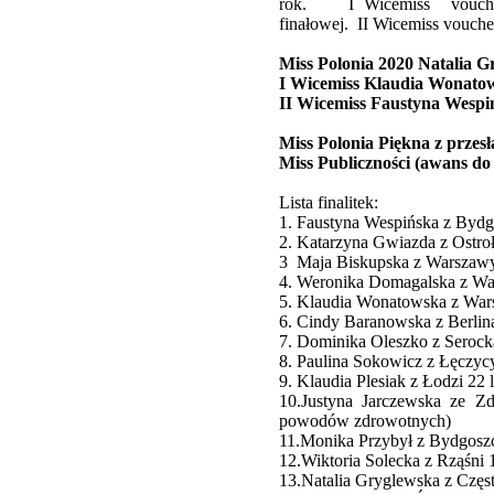
rok. I Wicemiss voucher 
finałowej. II Wicemiss vouch
Miss Polonia 2020 Natalia 
I Wicemiss Klaudia Wonato
II Wicemiss Faustyna Wespi
Miss Polonia Piękna z prze
Miss Publiczności (awans do
Lista finalitek:
1. Faustyna Wespińska z Bydg
2. Katarzyna Gwiazda z Ostroł
3 Maja Biskupska z Warszawy
4. Weronika Domagalska z Wa
5. Klaudia Wonatowska z War
6. Cindy Baranowska z Berlina
7. Dominika Oleszko z Serock
8. Paulina Sokowicz z Łęczyc
9. Klaudia Plesiak z Łodzi 22
10.Justyna Jarczewska ze Zd
powodów zdrowotnych)
11.Monika Przybył z Bydgoszc
12.Wiktoria Solecka z Rząśni 
13.Natalia Gryglewska z Czę