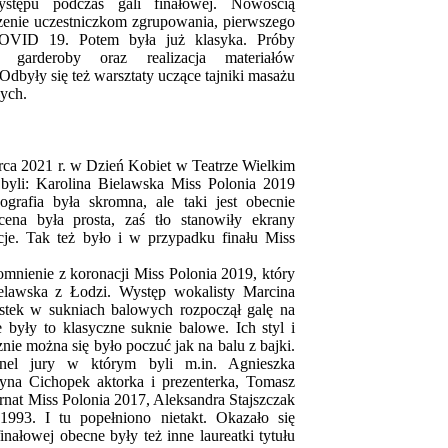
stępu podczas gali finałowej. Nowością
enie uczestniczkom zgrupowania, pierwszego
OVID 19. Potem była już klasyka. Próby
ki garderoby oraz realizacja materiałów
dbyły się też warsztaty uczące tajniki masażu
nych.
rca 2021 r. w Dzień Kobiet w Teatrze Wielkim
byli: Karolina Bielawska Miss Polonia 2019
rafia była skromna, ale taki jest obecnie
ena była prosta, zaś tło stanowiły ekrany
cje. Tak też było i w przypadku finału Miss
mnienie z koronacji Miss Polonia 2019, który
ielawska z Łodzi. Występ wokalisty Marcina
istek w sukniach balowych rozpoczął galę na
 były to klasyczne suknie balowe. Ich styl i
nie można się było poczuć jak na balu z bajki.
anel jury w którym byli m.in. Agnieszka
yna Cichopek aktorka i prezenterka, Tomasz
rnat Miss Polonia 2017, Aleksandra Stajszczak
1993. I tu popełniono nietakt. Okazało się
nałowej obecne były też inne laureatki tytułu