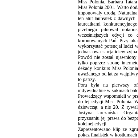
Miss Polonia, Barbara Tatar
Miss Polonia 2001. Warto doda
imponowały urodą. Naturalna
ten atut laureatek z dawnych
laureatkami konkurencyjnego
przebiegu pilnował notari
wcześniejszych edycji co 
koronowanych Pań. Przy okaz
wykorzystać potencjał ludzi 
jednak owa stacja telewizyjna
Powód nie został ujawniony 
tylko poprzez stronę interne
dekady konkurs Miss Polonia
uważanego od lat za wątpliwy 
to patrzy.
Pora była na pierwszy ofic
indywidualnie w sukniach ba
Prowadzący wspomnieli w prze
do tej edycji Miss Polonia. 
dziewcząt, a nie 20. Z rywa
Justyna Jarczańska. Organ
przyznaniu jej prawa do bezp
kolejnej edycji.
Zaprezentowano klip ze zgru
pokaz finalistek w kostiumach