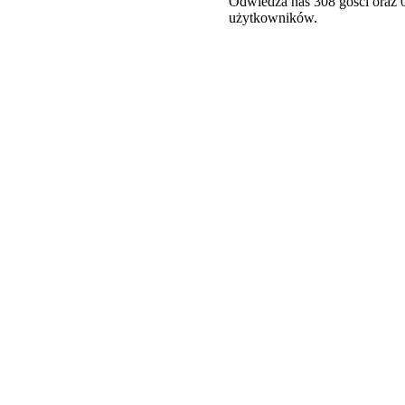
Odwiedza nas 308 gości oraz 
użytkowników.