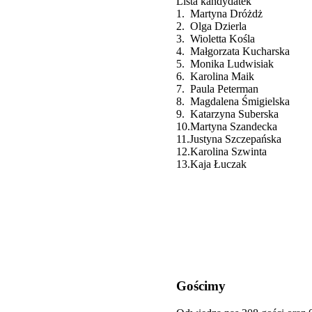
Lista kandydatek
1. Martyna Dróżdż
2. Olga Dzierla
3. Wioletta Kośla
4. Małgorzata Kucharska
5. Monika Ludwisiak
6. Karolina Maik
7. Paula Peterman
8. Magdalena Śmigielska
9. Katarzyna Suberska
10.Martyna Szandecka
11.Justyna Szczepańska
12.Karolina Szwinta
13.Kaja Łuczak
Gościmy