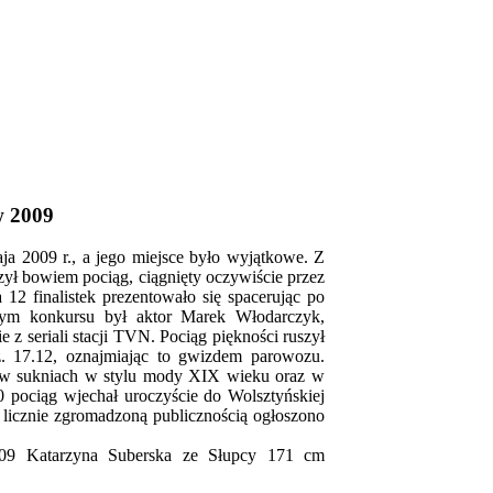
w 2009
ja 2009 r., a jego miejsce było wyjątkowe. Z
ył bowiem pociąg, ciągnięty oczywiście przez
12 finalistek prezentowało się spacerując po
nym konkursu był aktor Marek Włodarczyk,
z seriali stacji TVN. Pociąg piękności ruszył
z. 17.12, oznajmiając to gwizdem parowozu.
 w sukniach w stylu mody XIX wieku oraz w
0 pociąg wjechał uroczyście do Wolsztyńskiej
 licznie zgromadzoną publicznością ogłoszono
09 Katarzyna Suberska ze Słupcy 171 cm