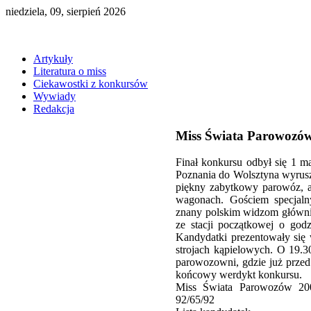
niedziela, 09, sierpień 2026
Artykuły
Literatura o miss
Ciekawostki z konkursów
Wywiady
Redakcja
Miss Świata Parowozó
Finał konkursu odbył się 1 ma
Poznania do Wolsztyna wyrusz
piękny zabytkowy parowóz, a 
wagonach. Gościem specjal
znany polskim widzom głównie 
ze stacji początkowej o god
Kandydatki prezentowały się
strojach kąpielowych. O 19.3
parowozowni, gdzie już przed
końcowy werdykt konkursu.
Miss Świata Parowozów 20
92/65/92