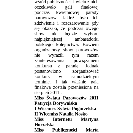
wśród publiczności. I wielu z nich
oczekiwało gali finałowej
podczas kwietniowej parady
parowozów. Jakież było ich
zdziwienie i rozczarowanie gdy
się okazało, że podczas owego
show nie będzie wyboru
najpiękniejszej ambasadorki
polskiego kolejnictwa. Bowiem
organizatorzy show parowozów
nie wyrazili tym razem
zainteresowania powiązaniem
konkursu z paradą. Jednak
postanowiono zorganizować
konkurs w samodzielnym
terminie. I tak właśnie gala
finałowa została przeniesiona na
sierpień 2011r.
Miss Świata Parowozów 2011
Patrycja Dorywalska
I Wicemiss Sylwia Pogorzelska
II Wicemiss Natalia Nosko
Miss Internetu Martyna
Horzelska
Miss Publiczności Marta