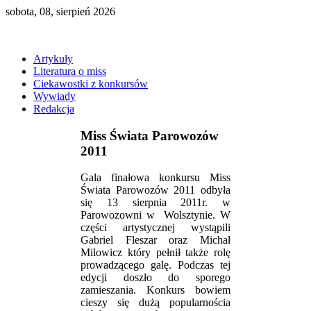
sobota, 08, sierpień 2026
Artykuły
Literatura o miss
Ciekawostki z konkursów
Wywiady
Redakcja
Miss Świata Parowozów
2011
Gala finałowa konkursu Miss
Świata Parowozów 2011 odbyła
się 13 sierpnia 2011r. w
Parowozowni w Wolsztynie. W
części artystycznej wystąpili
Gabriel Fleszar oraz Michał
Milowicz który pełnił także rolę
prowadzącego galę. Podczas tej
edycji doszło do sporego
zamieszania. Konkurs bowiem
cieszy się dużą popularnościa