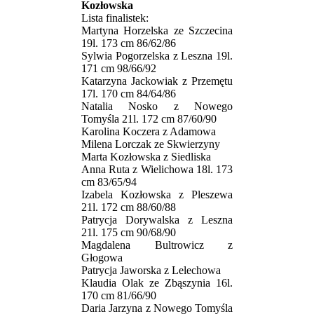
Kozłowska
Lista finalistek:
Martyna Horzelska ze Szczecina
19l. 173 cm 86/62/86
Sylwia Pogorzelska z Leszna 19l.
171 cm 98/66/92
Katarzyna Jackowiak z Przemętu
17l. 170 cm 84/64/86
Natalia Nosko z Nowego
Tomyśla 21l. 172 cm 87/60/90
Karolina Koczera z Adamowa
Milena Lorczak ze Skwierzyny
Marta Kozłowska z Siedliska
Anna Ruta z Wielichowa 18l. 173
cm 83/65/94
Izabela Kozłowska z Pleszewa
21l. 172 cm 88/60/88
Patrycja Dorywalska z Leszna
21l. 175 cm 90/68/90
Magdalena Bultrowicz z
Głogowa
Patrycja Jaworska z Lelechowa
Klaudia Olak ze Zbąszynia 16l.
170 cm 81/66/90
Daria Jarzyna z Nowego Tomyśla