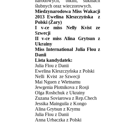
narodowych, bikini, sukniach
ślubnych oraz wieczorowych.
Miedzynarodowa Miss Wakacji
2013 Ewelina Kleszczyńska z
Polski (Żary)
I v-ce miss Nelly Kvist ze
Szwecji
II v-ce miss Alina Grytsun z
Ukrainy
Miss International Julia Flou z
Danii
Lista kandydatek:
Julia Flou z Danii
Ewelina Kleszczyńska z Polski
Nelli Kvist ze Szwecji
Mai Nguen z Wietnamu
Jewgenia Plotnikova z Rosji
Olga Roshchuk z Ukrainy
Zuzana Soviarowa z Rep.Chech
Jessika Mainguila z Kongo
Alina Grytsun z Krymu
Julia Flou z Danii
Anna Urbaczka z Polski