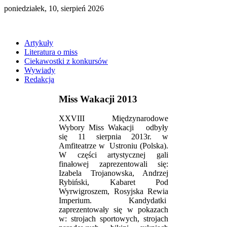
poniedziałek, 10, sierpień 2026
Artykuły
Literatura o miss
Ciekawostki z konkursów
Wywiady
Redakcja
Miss Wakacji 2013
XXVIII Międzynarodowe
Wybory Miss Wakacji odbyły
się 11 sierpnia 2013r. w
Amfiteatrze w Ustroniu (Polska).
W części artystycznej gali
finałowej zaprezentowali się:
Izabela Trojanowska, Andrzej
Rybiński, Kabaret Pod
Wyrwigroszem, Rosyjska Rewia
Imperium. Kandydatki
zaprezentowały się w pokazach
w: strojach sportowych, strojach