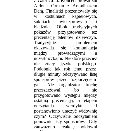
z Gabi Gold. Koncert prowadzili
Aldona Orman z Arkadiuszem
Derą. Finalistki prezentowały się
w kostiumach kąpielowych,
sukniach wieczorowych i
bieliźnie. Obok tradycyjnych
pokazów przygotowano też
prezentację talentów dziewczyn.
Tradycyjnie problemem
okazywała się komunikacja
między prowadzącymi a
uczestniczkami. Niektóre przecież
nie znały języka polskiego.
Podobnie jak rok temu przez
długie minuty odczytywano listę
sponsorów przed rozpoczęciem
gali. Ale organizator trochę
przeszarżował, bo nie
przygotowano występu między
ostatnią prezentacją, a etapem
odczytania werdyktu i
postanowiono uraczyć widownię
czym? Oczywiście odczytaniem
ponownie listy sponsorów. Gdy
zauważono reakcję widowni