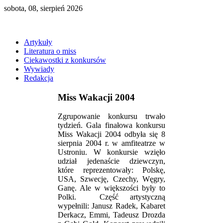
sobota, 08, sierpień 2026
Artykuły
Literatura o miss
Ciekawostki z konkursów
Wywiady
Redakcja
Miss Wakacji 2004
Zgrupowanie konkursu trwało
tydzień. Gala finałowa konkursu
Miss Wakacji 2004 odbyła się 8
sierpnia 2004 r. w amfiteatrze w
Ustroniu. W konkursie wzięło
udział jedenaście dziewczyn,
które reprezentowały: Polskę,
USA, Szwecję, Czechy, Węgry,
Ganę. Ale w większości były to
Polki. Część artystyczną
wypełnili: Janusz Radek, Kabaret
Derkacz, Emmi, Tadeusz Drozda