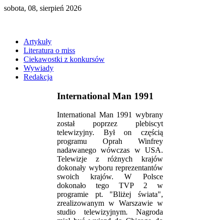
sobota, 08, sierpień 2026
Artykuły
Literatura o miss
Ciekawostki z konkursów
Wywiady
Redakcja
International Man 1991
International Man 1991 wybrany
został poprzez plebiscyt
telewizyjny. Był on częścią
programu Oprah Winfrey
nadawanego wówczas w USA.
Telewizje z różnych krajów
dokonały wyboru reprezentantów
swoich krajów. W Polsce
dokonało tego TVP 2 w
programie pt. "Bliżej świata",
zrealizowanym w Warszawie w
studio telewizyjnym. Nagroda