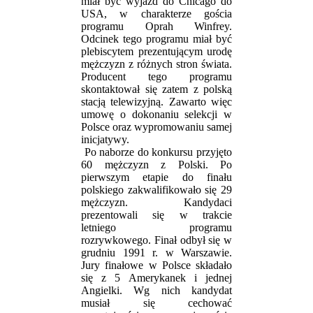
miał być wyjazd do Chicago do
USA, w charakterze gościa
programu Oprah Winfrey.
Odcinek tego programu miał być
plebiscytem prezentującym urodę
mężczyzn z różnych stron świata.
Producent tego programu
skontaktował się zatem z polską
stacją telewizyjną. Zawarto więc
umowę o dokonaniu selekcji w
Polsce oraz wypromowaniu samej
inicjatywy.
Po naborze do konkursu przyjęto
60 mężczyzn z Polski. Po
pierwszym etapie do finału
polskiego zakwalifikowało się 29
mężczyzn. Kandydaci
prezentowali się w trakcie
letniego programu
rozrywkowego. Finał odbył się w
grudniu 1991 r. w Warszawie.
Jury finałowe w Polsce składało
się z 5 Amerykanek i jednej
Angielki. Wg nich kandydat
musiał się cechować