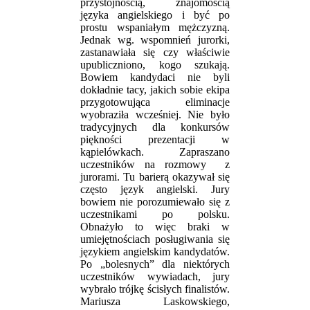
przystojnością, znajomością
języka angielskiego i być po
prostu wspaniałym mężczyzną.
Jednak wg. wspomnień jurorki,
zastanawiała się czy właściwie
upubliczniono, kogo szukają.
Bowiem kandydaci nie byli
dokładnie tacy, jakich sobie ekipa
przygotowująca eliminacje
wyobraziła wcześniej. Nie było
tradycyjnych dla konkursów
piękności prezentacji w
kąpielówkach. Zapraszano
uczestników na rozmowy z
jurorami. Tu barierą okazywał się
często język angielski. Jury
bowiem nie porozumiewało się z
uczestnikami po polsku.
Obnażyło to więc braki w
umiejętnościach posługiwania się
językiem angielskim kandydatów.
Po „bolesnych” dla niektórych
uczestników wywiadach, jury
wybrało trójkę ścisłych finalistów.
Mariusza Laskowskiego,