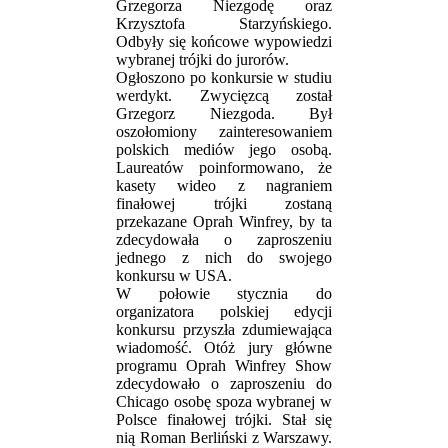
Grzegorza Niezgodę oraz
Krzysztofa Starzyńskiego.
Odbyły się końcowe wypowiedzi
wybranej trójki do jurorów.
Ogłoszono po konkursie w studiu
werdykt. Zwycięzcą został
Grzegorz Niezgoda. Był
oszołomiony zainteresowaniem
polskich mediów jego osobą.
Laureatów poinformowano, że
kasety wideo z nagraniem
finałowej trójki zostaną
przekazane Oprah Winfrey, by ta
zdecydowała o zaproszeniu
jednego z nich do swojego
konkursu w USA.
W połowie stycznia do
organizatora polskiej edycji
konkursu przyszła zdumiewająca
wiadomość. Otóż jury główne
programu Oprah Winfrey Show
zdecydowało o zaproszeniu do
Chicago osobę spoza wybranej w
Polsce finałowej trójki. Stał się
nią Roman Berliński z Warszawy.