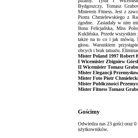
piżamy. Tytuł I Wicemis
Bydgoszczy, Tomasz Grabow
Misterem Fitness. Jest z zaw
Piotra Chmielewskiego z Ra
zgodne. Zasiadały w nim mię
Ilona Felicjańska, Miss Pol
Kuklińska. Przede wszystkim
także na to co i jak mówią. L
głosu. Warunkiem przystąp
obcych i brak tatuażu. Elimin
Mister Poland 1997 Robert 
I Wicemister Zbigniew Górs
II Wicemister Tomasz Grab
Mister Elegancji Przemysła
Mister Foto Piotr Chmieleck
Mister Publiczności Przemys
Mister Fitness Tomasz Grab
Gościmy
Odwiedza nas 23 gości oraz 0
użytkowników.