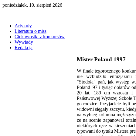
poniedziałek, 10, sierpień 2026
Artykuły
Literatura o miss
Ciekawostki z konkursów
Wywiady
Redakcja
Mister Poland 1997
W finale tegorocznego konkur
nie wzbudziło entuzjazmu 
"Stodoła" pań, jak występ w
Poland '97 i tysiąc dolarów 
20 lat, 189 cm wzrostu i 
Państwowej Wyższej Szkole Te
go rodzice. Przyjaciele byli
widowni sięgały szczytu, kied
na wybieg kolumna mężczyzn
że na scenie zapanował totaln
niektórych ręce w kieszeni
typowani do tytułu Mistera pr