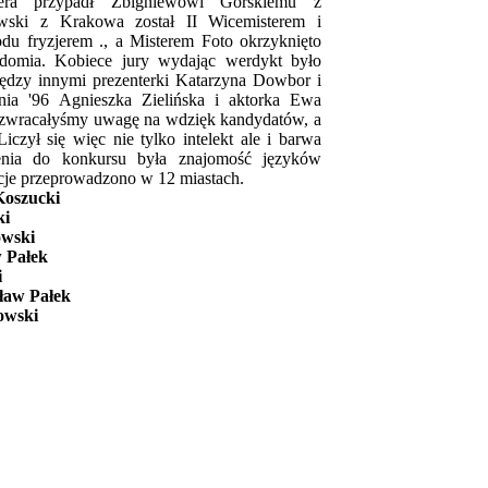
tera przypadł Zbigniewowi Górskiemu z
ski z Krakowa został II Wicemisterem i
odu fryzjerem ., a Misterem Foto okrzyknięto
domia. Kobiece jury wydając werdykt było
dzy innymi prezenterki Katarzyna Dowbor i
onia '96 Agnieszka Zielińska i aktorka Ewa
 zwracałyśmy uwagę na wdzięk kandydatów, a
iczył się więc nie tylko intelekt ale i barwa
ienia do konkursu była znajomość języków
acje przeprowadzono w 12 miastach.
Koszucki
ki
owski
w Pałek
i
ław Pałek
owski