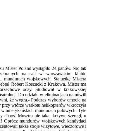
su Mister Poland wystąpiło 24 panów. Nic tak
zebranych na sali w warszawskim klubie
... mundurach wojskowych. Statuetkę Mistera
odebrał Robert Koszucki z Krakowa. Mister ma
orzechowe oczy. Studiował w krakowskiej
atralnej. Do udziału w eliminacjach namówili
 pewni, że wygra.- Podczas wyborów emocje na
y przy wtórze warkotu helikopterów wkroczyła
 w amerykańskich mundurach polowych. Tyle
y chaos. Musztra nie taka, krzywe szeregi, u
ach! Oprócz mundurów wojskowych kandydaci
ezentowali także stroje wizytowe, wieczorowe i