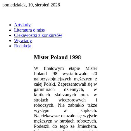
poniedziałek, 10, sierpień 2026
Artykuły
Literatura o miss
Ciekawostki z konkursów
Wywiady
Redakcja
Mister Poland 1998
W finałowym etapie Mister
Poland '98 wystartowało 20
najprzystojniejszych mężczyzn z
całej Polski. Zaprezentowali się w
garniturach dziennych, w
kurtkach skórzanych oraz w
strojach wieczorowych i
roboczych. Nie zabrakło także
występu w slipkach.
Najciekawsze okazało się wyjście
mężczyzn w strojach roboczych.
Podeszli do tego ze śmiechem,