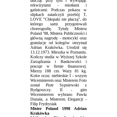
tańcząc przy tym i wywijając
rekwizytami - miotłami i
gaśnicami. Podczas pokazu w
slipkach zatańczyli przebój T.
LOVE "Chłopaki nie płaczą", do
którego sami przygotowali
choreografię. Tytuły Mistera
Poland '98, Mistera Publiczności i
główną nagrodę - motocykl oraz
gratulacje od kolegów otrzymał
Adrian Krakówka. Urodził się
13.12.1973. Mieszka w Poznaniu.
Kończy studia w Wyższej Szkole
Zarządzania i Bankowości i
pracuje w firmie finansowej.
Mierzy 188 cm. Waży 81 kg.
Kolor oczu: niebieskie I - wszym
Wicemisterem oraz Misterem Foto
został Piotr Sypniewski z
Bydgoszczy. II - gim
Wicemisterem wybrano Pawła
Dunala, a Misterem Elegancji -
Filip Frydrysiak
Mister Poland 1998 Adrian
Krakówka