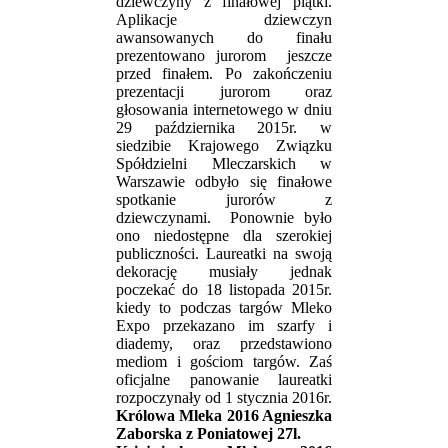
dziewczyny z finałowej piątki.
Aplikacje dziewczyn
awansowanych do finału
prezentowano jurorom jeszcze
przed finałem. Po zakończeniu
prezentacji jurorom oraz
głosowania internetowego w dniu
29 października 2015r. w
siedzibie Krajowego Związku
Spółdzielni Mleczarskich w
Warszawie odbyło się finałowe
spotkanie jurorów z
dziewczynami. Ponownie było
ono niedostępne dla szerokiej
publiczności. Laureatki na swoją
dekorację musiały jednak
poczekać do 18 listopada 2015r.
kiedy to podczas targów Mleko
Expo przekazano im szarfy i
diademy, oraz przedstawiono
mediom i gościom targów. Zaś
oficjalne panowanie laureatki
rozpoczynały od 1 stycznia 2016r.
Królowa Mleka 2016 Agnieszka
Zaborska z Poniatowej 27l.