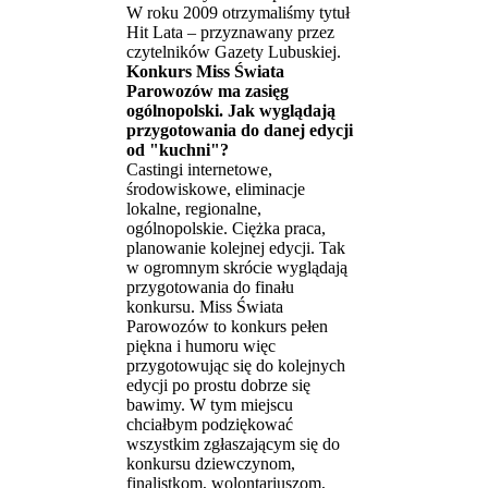
W roku 2009 otrzymaliśmy tytuł
Hit Lata – przyznawany przez
czytelników Gazety Lubuskiej.
Konkurs Miss Świata
Parowozów ma zasięg
ogólnopolski. Jak wyglądają
przygotowania do danej edycji
od "kuchni"?
Castingi internetowe,
środowiskowe, eliminacje
lokalne, regionalne,
ogólnopolskie. Ciężka praca,
planowanie kolejnej edycji. Tak
w ogromnym skrócie wyglądają
przygotowania do finału
konkursu. Miss Świata
Parowozów to konkurs pełen
piękna i humoru więc
przygotowując się do kolejnych
edycji po prostu dobrze się
bawimy. W tym miejscu
chciałbym podziękować
wszystkim zgłaszającym się do
konkursu dziewczynom,
finalistkom, wolontariuszom,