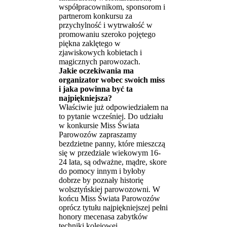
współpracownikom, sponsorom i
partnerom konkursu za
przychylność i wytrwałość w
promowaniu szeroko pojętego
piękna zaklętego w
zjawiskowych kobietach i
magicznych parowozach.
Jakie oczekiwania ma
organizator wobec swoich miss
i jaka powinna być ta
najpiękniejsza?
Właściwie już odpowiedziałem na
to pytanie wcześniej. Do udziału
w konkursie Miss Świata
Parowozów zapraszamy
bezdzietne panny, które mieszczą
się w przedziale wiekowym 16-
24 lata, są odważne, mądre, skore
do pomocy innym i byłoby
dobrze by poznały historię
wolsztyńskiej parowozowni. W
końcu Miss Świata Parowozów
oprócz tytułu najpiękniejszej pełni
honory mecenasa zabytków
techniki kolejowej.