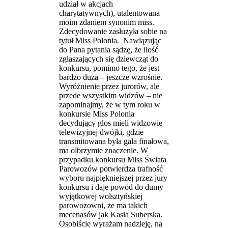
udział w akcjach
charytatywnych), utalentowana –
moim zdaniem synonim miss.
Zdecydowanie zasłużyła sobie na
tytuł Miss Polonia. Nawiązując
do Pana pytania sądzę, że ilość
zgłaszających się dziewcząt do
konkursu, pomimo tego, że jest
bardzo duża – jeszcze wzrośnie.
Wyróżnienie przez jurorów, ale
przede wszystkim widzów – nie
zapominajmy, że w tym roku w
konkursie Miss Polonia
decydujący glos mieli widzowie
telewizyjnej dwójki, gdzie
transmitowana była gala finałowa,
ma olbrzymie znaczenie. W
przypadku konkursu Miss Świata
Parowozów potwierdza trafność
wyboru najpiękniejszej przez jury
konkursu i daje powód do dumy
wyjątkowej wolsztyńskiej
parowozowni, że ma takich
mecenasów jak Kasia Suberska.
Osobiście wyrażam nadzieję, na