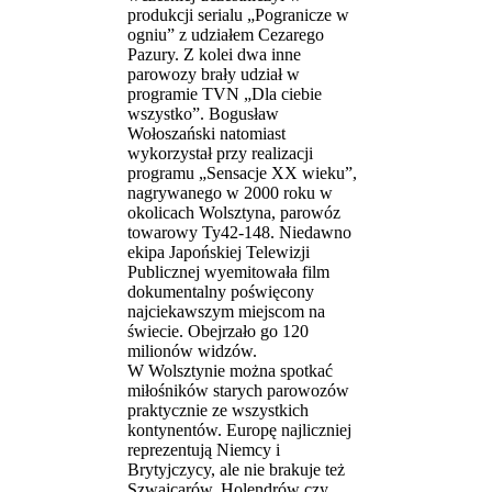
produkcji serialu „Pogranicze w
ogniu” z udziałem Cezarego
Pazury. Z kolei dwa inne
parowozy brały udział w
programie TVN „Dla ciebie
wszystko”. Bogusław
Wołoszański natomiast
wykorzystał przy realizacji
programu „Sensacje XX wieku”,
nagrywanego w 2000 roku w
okolicach Wolsztyna, parowóz
towarowy Ty42-148. Niedawno
ekipa Japońskiej Telewizji
Publicznej wyemitowała film
dokumentalny poświęcony
najciekawszym miejscom na
świecie. Obejrzało go 120
milionów widzów.
W Wolsztynie można spotkać
miłośników starych parowozów
praktycznie ze wszystkich
kontynentów. Europę najliczniej
reprezentują Niemcy i
Brytyjczycy, ale nie brakuje też
Szwajcarów, Holendrów czy