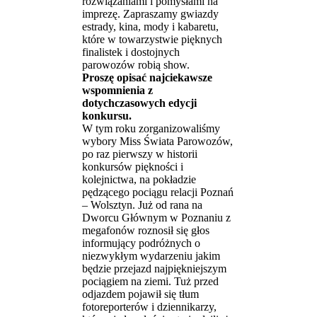
rozwiązaniami i pomysłami na
imprezę. Zapraszamy gwiazdy
estrady, kina, mody i kabaretu,
które w towarzystwie pięknych
finalistek i dostojnych
parowozów robią show.
Proszę opisać najciekawsze
wspomnienia z
dotychczasowych edycji
konkursu.
W tym roku zorganizowaliśmy
wybory Miss Świata Parowozów,
po raz pierwszy w historii
konkursów piękności i
kolejnictwa, na pokładzie
pędzącego pociągu relacji Poznań
– Wolsztyn. Już od rana na
Dworcu Głównym w Poznaniu z
megafonów roznosił się głos
informujący podróżnych o
niezwykłym wydarzeniu jakim
będzie przejazd najpiękniejszym
pociągiem na ziemi. Tuż przed
odjazdem pojawił się tłum
fotoreporterów i dziennikarzy,