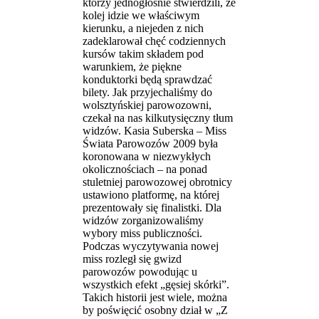
którzy jednogłośnie stwierdzili, że
kolej idzie we właściwym
kierunku, a niejeden z nich
zadeklarował chęć codziennych
kursów takim składem pod
warunkiem, że piękne
konduktorki będą sprawdzać
bilety. Jak przyjechaliśmy do
wolsztyńskiej parowozowni,
czekał na nas kilkutysięczny tłum
widzów. Kasia Suberska – Miss
Świata Parowozów 2009 była
koronowana w niezwykłych
okolicznościach – na ponad
stuletniej parowozowej obrotnicy
ustawiono platformę, na której
prezentowały się finalistki. Dla
widzów zorganizowaliśmy
wybory miss publiczności.
Podczas wyczytywania nowej
miss rozległ się gwizd
parowozów powodując u
wszystkich efekt „gęsiej skórki”.
Takich historii jest wiele, można
by poświęcić osobny dział w „Z