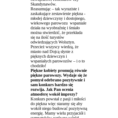
Skandynawów.
Reasumując – tak wyraziste i
zaskakujące zestawienie piękna -
młodej dziewczyny i dostojnego,
wiekowego parowozu wspaniale
działa na wyobraźnię i śmiało
można stwierdzić, że przekłada
się na ilość turystów
odwiedzających Wolsztyn.
Przecież wszyscy wiedzą, że
miasto nad Dojcą słynie z
pięknych dziewczyn i
wspaniałych parowozów – i o to
chodziło!
Piękne kobiety promują równie
piękne parowozy. Wydaje się że
pomysł odebrano pozytywnie i
sam konkurs bardzo się
rozwija. Jak Pan ocenia
atmosferę wokół imprezy?
Konkurs powstał z pasji i miłości
do piękna więc staramy się aby
wokół niego budować pozytywną
energię. Mamy wielu przyjaciół i
sympatyków zarówno wśród