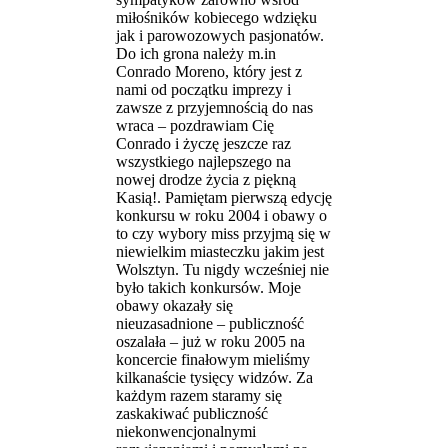
miłośników kobiecego wdzięku
jak i parowozowych pasjonatów.
Do ich grona należy m.in
Conrado Moreno, który jest z
nami od początku imprezy i
zawsze z przyjemnością do nas
wraca – pozdrawiam Cię
Conrado i życzę jeszcze raz
wszystkiego najlepszego na
nowej drodze życia z piękną
Kasią!. Pamiętam pierwszą edycję
konkursu w roku 2004 i obawy o
to czy wybory miss przyjmą się w
niewielkim miasteczku jakim jest
Wolsztyn. Tu nigdy wcześniej nie
było takich konkursów. Moje
obawy okazały się
nieuzasadnione – publiczność
oszalała – już w roku 2005 na
koncercie finałowym mieliśmy
kilkanaście tysięcy widzów. Za
każdym razem staramy się
zaskakiwać publiczność
niekonwencjonalnymi