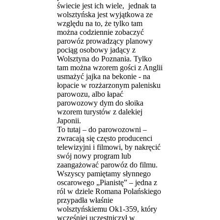
świecie jest ich wiele, jednak ta
wolsztyńska jest wyjątkowa ze
względu na to, że tylko tam
można codziennie zobaczyć
parowóz prowadzący planowy
pociąg osobowy jadący z
Wolsztyna do Poznania. Tylko
tam można wzorem gości z Anglii
usmażyć jajka na bekonie - na
łopacie w rozżarzonym palenisku
parowozu, albo łapać
parowozowy dym do słoika
wzorem turystów z dalekiej
Japonii.
To tutaj – do parowozowni –
zwracają się często producenci
telewizyjni i filmowi, by nakręcić
swój nowy program lub
zaangażować parowóz do filmu.
Wszyscy pamiętamy słynnego
oscarowego „Pianistę” – jedna z
ról w dziele Romana Polańskiego
przypadła właśnie
wolsztyńskiemu Ok1-359, który
wcześniej uczestniczył w