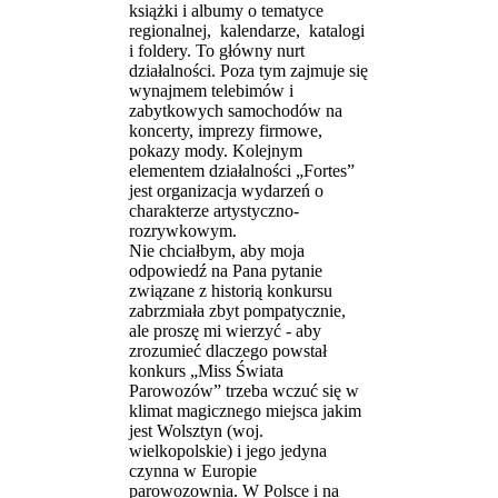
książki i albumy o tematyce
regionalnej, kalendarze, katalogi
i foldery. To główny nurt
działalności. Poza tym zajmuje się
wynajmem telebimów i
zabytkowych samochodów na
koncerty, imprezy firmowe,
pokazy mody. Kolejnym
elementem działalności „Fortes”
jest organizacja wydarzeń o
charakterze artystyczno-
rozrywkowym.
Nie chciałbym, aby moja
odpowiedź na Pana pytanie
związane z historią konkursu
zabrzmiała zbyt pompatycznie,
ale proszę mi wierzyć - aby
zrozumieć dlaczego powstał
konkurs „Miss Świata
Parowozów” trzeba wczuć się w
klimat magicznego miejsca jakim
jest Wolsztyn (woj.
wielkopolskie) i jego jedyna
czynna w Europie
parowozownia. W Polsce i na