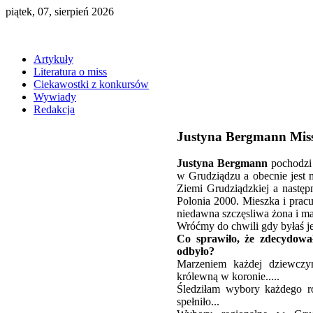
piątek, 07, sierpień 2026
Artykuły
Literatura o miss
Ciekawostki z konkursów
Wywiady
Redakcja
Justyna Bergmann Miss
Justyna Bergmann
pochodzi 
w Grudziądzu a obecnie jest m
Ziemi Grudziądzkiej a następn
Polonia 2000. Mieszka i pra
niedawna szczęsliwa żona i m
Wróćmy do chwili gdy byłaś je
Co sprawiło, że zdecydował
odbyło?
Marzeniem każdej dziewczy
królewną w koronie.....
Śledziłam wybory każdego r
spełniło...