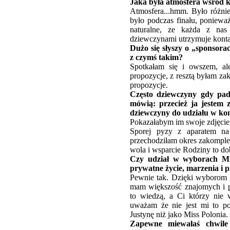
Jaka była atmosfera wśród 
Atmosfera...hmm. Było różnie
było podczas finału, ponieważ
naturalne, ze każda z nas
dziewczynami utrzymuje kontak
Dużo się słyszy o „sponsora
z czymś takim?
Spotkałam się i owszem, ale
propozycje, z resztą byłam za
propozycje.
Często dziewczyny gdy pad
mówią: przecież ja jestem 
dziewczyny do udziału w ko
Pokazałabym im swoje zdjęcie 
Sporej pyzy z aparatem na
przechodziłam okres zakompleks
wola i wsparcie Rodziny to do
Czy udział w wyborach Mi
prywatne życie, marzenia i p
Pewnie tak. Dzięki wyborom m
mam większość znajomych i pr
to wiedzą, a Ci którzy nie w
uważam że nie jest mi to pot
Justynę niż jako Miss Polonia.
Zapewne miewałaś chwile 