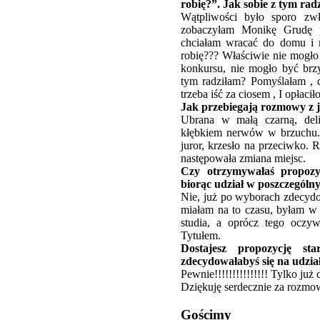
robię?”. Jak sobie z tym radz
Wątpliwości było sporo zwł
zobaczyłam Monikę Grudę p
chciałam wracać do domu i r
robię??? Właściwie nie mogło 
konkursu, nie mogło być brzy
tym radziłam? Pomyślałam , d
trzeba iść za ciosem , I opłaciło
Jak przebiegają rozmowy z 
Ubrana w małą czarną, deli
kłębkiem nerwów w brzuchu. 
juror, krzesło na przeciwko
następowała zmiana miejsc.
Czy otrzymywałaś propozy
biorąc udział w poszczegól
Nie, już po wyborach zdecydo
miałam na to czasu, byłam w 
studia, a oprócz tego oczyw
Tytułem.
Dostajesz propozycję s
zdecydowałabyś się na udzia
Pewnie!!!!!!!!!!!!!!! Tylko ju
Dziękuję serdecznie za rozmo
Gościmy