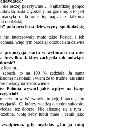
kandydatek?
, ale raczej pozytywnie… Najbardziej gorąco
 stawka rosła z godziny na godzinę, a to jest
 marzyła o koronie tej naj…, z kilkoma
t do dzisiaj.
ch” polujących na dziewczyny, spotkałaś się
 nie interesowały mnie takie Postaci i ich
kochana, więc tym bardziej odrzucałam dziwne
a propozycja startu w wyborach na miss
za brzydka. Jakbyś zachęciła tak mówiące
nkursie?
z liceum..
 zębach, to na 100 % zadziała. Ja sama
ionej nastolatki i wiem że to trudne, ale silna
bre metody na 'uzdrowienie"
ss Polonia wywarł jakiś wpływ na twoje
rzyjaciół?
ieszkam w Warszawie, tu żyję i pracuję i tu
zyjaciół. Ci którzy wiedzą o moim sukcesie,
iedzą, też dobrze. Nie afiszuję się z tym ,
rzebne, wolę żeby lubili mnie i cenili jako
zwątpienia, gdy myślałaś „Co ja tutaj