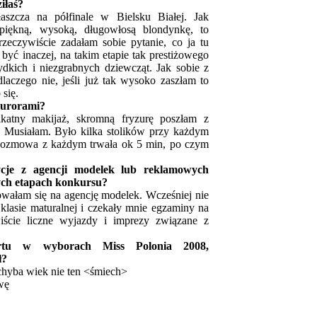
iłaś?
aszcza na półfinale w Bielsku Białej. Jak
iękną, wysoką, długowłosą blondynkę, to
zeczywiście zadałam sobie pytanie, co ja tu
być inaczej, na takim etapie tak prestiżowego
dkich i niezgrabnych dziewcząt. Jak sobie z
laczego nie, jeśli już tak wysoko zaszłam to
 się.
jurorami?
katny makijaż, skromną fryzurę poszłam z
Musiałam. Było kilka stolików przy każdym
. Rozmowa z każdym trwała ok 5 min, po czym
cje z agencji modelek lub reklamowych
nych etapach konkursu?
wałam się na agencję modelek. Wcześniej nie
klasie maturalnej i czekały mnie egzaminy na
iście liczne wyjazdy i imprezy związane z
tartu w wyborach Miss Polonia 2008,
ł?
ż chyba wiek nie ten <śmiech>
wę