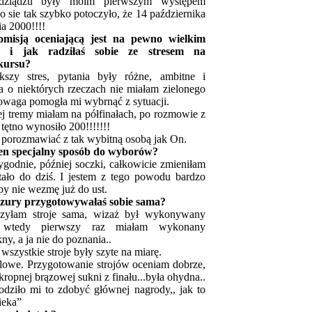
dziądzu były moim pierwszym występem
o sie tak szybko potoczyło, że 14 października
a 2000!!!!
komisją oceniającą jest na pewno wielkim
ś i jak radziłaś sobie ze stresem na
kursu?
kszy stres, pytania były różne, ambitne i
a o niektórych rzeczach nie miałam zielonego
 powaga pomogła mi wybrnąć z sytuacji.
ej tremy miałam na półfinałach, po rozmowie z
ętno wynosiło 200!!!!!!!
i porozmawiać z tak wybitną osobą jak On.
en specjalny sposób do wyborów?
tygodnie, później soczki, całkowicie zmieniłam
tało do dziś. I jestem z tego powodu bardzo
y nie wezmę już do ust.
yzury przygotowywałaś sobie sama?
zyłam stroje sama, wizaż był wykonywany
, wtedy pierwszy raz miałam wykonany
ny, a ja nie do poznania..
wszystkie stroje były szyte na miarę.
elowe. Przygotowanie strojów oceniam dobrze,
ropnej brązowej sukni z finału...była ohydna..
kodziło mi to zdobyć głównej nagrody,, jak to
ieka”