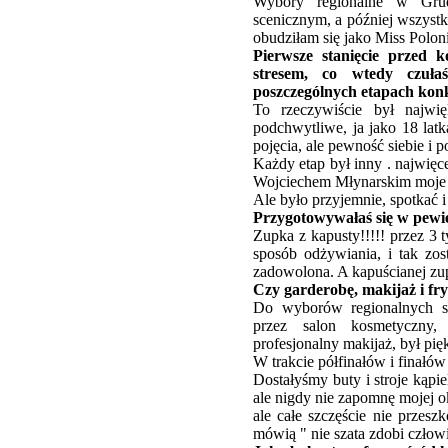
Wybory regionalne w Gru
scenicznym, a później wszystk
obudziłam się jako Miss Poloni
Pierwsze stanięcie przed 
stresem, co wtedy czuła
poszczególnych etapach kon
To rzeczywiście był najwię
podchwytliwe, ja jako 18 latk
pojęcia, ale pewność siebie i
Każdy etap był inny . najwięc
Wojciechem Młynarskim moje t
Ale było przyjemnie, spotkać 
Przygotowywałaś się w pewi
Zupka z kapusty!!!!! przez 3 
sposób odżywiania, i tak zos
zadowolona. A kapuścianej zup
Czy garderobę, makijaż i fr
Do wyborów regionalnych s
przez salon kosmetyczny
profesjonalny makijaż, był pięk
W trakcie półfinałów i finałów 
Dostałyśmy buty i stroje kąpi
ale nigdy nie zapomnę mojej ok
ale całe szczęście nie przesz
mówią " nie szata zdobi człow