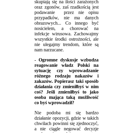
skupiają się na ilości zarażonych
oraz zgonów, zaś rzadkością jest
podawanie
przez nie opisu
przypadków, nie ma danych
obrazowych... Co innego być
nosicielem, a chorować na
infekcje wirusowa. Zachowajmy
wszystkie środki ostrożności, ale
nie ulegajmy trendom, które są
nam narzucane.
- Ogromne dyskusje wzbudza
reagowanie władz Polski na
sytuację czy wprowadzanie
różnego rodzaju nakazów i
zakazów. Popierasz taki sposób
działania czy zmieniłbyś w nim
coś? Jeśli zmieniłbyś to jako
osoba mająca taką możliwość
co byś wprowadził?
Nie podoba mi się bardzo
działanie opozycji, gdzie w takich
chwilach powinni się zjednoczyć,
a nie ciągle negować decyzje