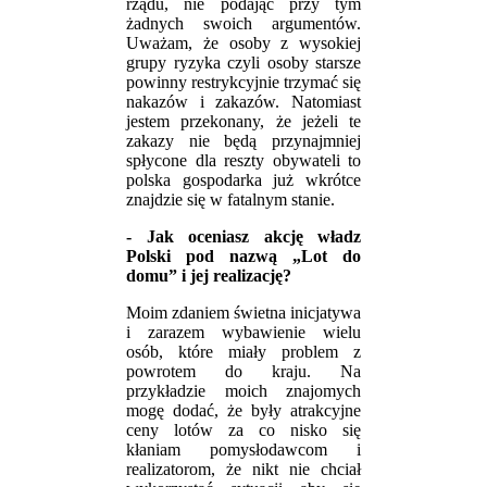
rządu, nie podając przy tym
żadnych swoich argumentów.
Uważam, że osoby z wysokiej
grupy ryzyka czyli osoby starsze
powinny restrykcyjnie trzymać się
nakazów i zakazów. Natomiast
jestem przekonany, że jeżeli te
zakazy nie będą przynajmniej
spłycone dla reszty obywateli to
polska gospodarka już wkrótce
znajdzie się w fatalnym stanie.
- Jak oceniasz akcję władz
Polski pod nazwą „Lot do
domu” i jej realizację?
Moim zdaniem świetna inicjatywa
i zarazem wybawienie wielu
osób, które miały problem z
powrotem do kraju. Na
przykładzie moich znajomych
mogę dodać, że były atrakcyjne
ceny lotów za co nisko się
kłaniam pomysłodawcom i
realizatorom, że nikt nie chciał