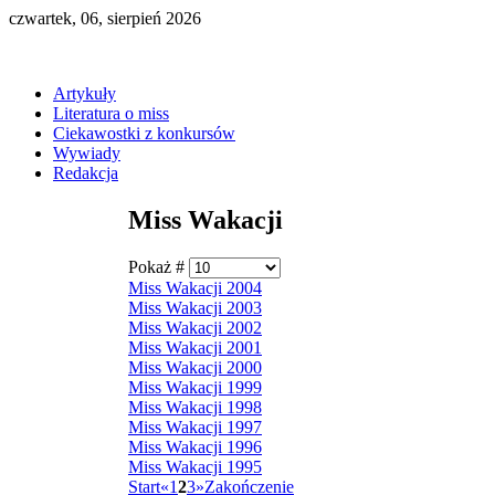
czwartek, 06, sierpień 2026
Artykuły
Literatura o miss
Ciekawostki z konkursów
Wywiady
Redakcja
Miss Wakacji
Pokaż #
Miss Wakacji 2004
Miss Wakacji 2003
Miss Wakacji 2002
Miss Wakacji 2001
Miss Wakacji 2000
Miss Wakacji 1999
Miss Wakacji 1998
Miss Wakacji 1997
Miss Wakacji 1996
Miss Wakacji 1995
Start
«
1
2
3
»
Zakończenie