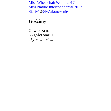
Miss Wheelchair World 2017
Miss Nature Intercontinental 2017
Start
«
1
2
3
4
»
Zakończenie
Gościmy
Odwiedza nas
66 gości oraz 0
użytkowników.